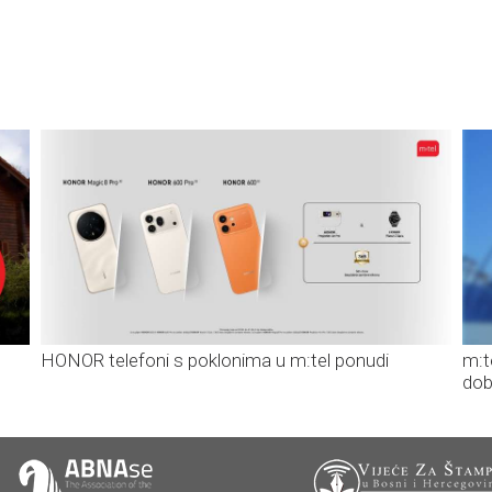
HONOR telefoni s poklonima u m:tel ponudi
m:t
dob