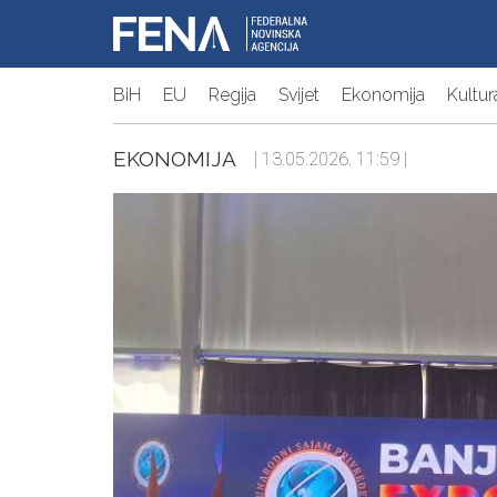
BiH
EU
Regija
Svijet
Ekonomija
Kultur
EKONOMIJA
| 13.05.2026. 11:59 |