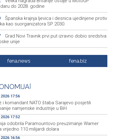
Velika nagrada Britanije ostaje u MotoGP
2
ndaru do 2028. godine
Španska krajnja ljevica i desnica ujedinjene protiv
9
ka kao suorganizatora SP 2030.
Grad Novi Travnik prvi put izravno dobio sredstva
7
pske unije
Soreca says SEPA application marks important
6
stone on BiH's EU path
fena.news
fena.biz
Minister Helez and NATO HQ Sarajevo
5
ander visit BiH defense industry companies
ONOMIJA
|
Učenici u Danskoj usmeno će braniti radove radi
1
čavanja zloupotrebe AI-ja
.2026 17:56
z i komandant NATO štaba Sarajevo posjetili
anije namjenske industrije u BiH
.2026 17:52
anija odobrila Paramountovo preuzimanje Warner
 vrijedno 110 milijardi dolara
.2026 16:56