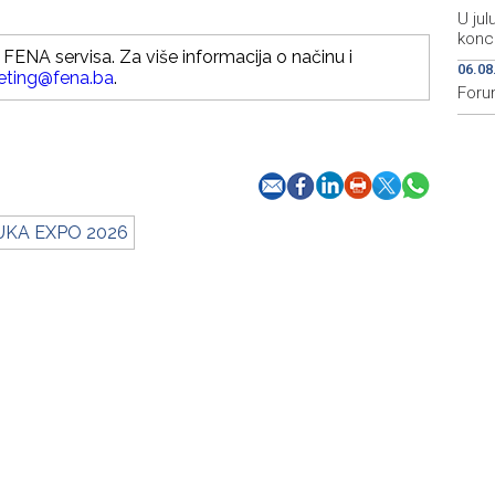
U jul
konc
FENA servisa. Za više informacija o načinu i
06.08
eting@fena.ba
.
Foru
UKA EXPO 2026