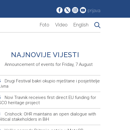
prijava
Foto
Video
English
NAJNOVIJE VIJESTI
Announcement of events for Friday, 7 August
1
Drugi Festival bakri okupio mještane i posjetitelje
5
Livna
Novi Travnik receives first direct EU funding for
5
CO heritage project
Crishock: OHR maintains an open dialogue with
3
olitical stakeholders in BiH