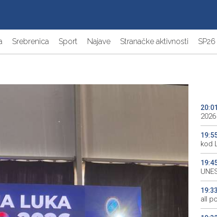
a
Srebrenica
Sport
Najave
Stranačke aktivnosti
SP26
20:0
2026
19:5
kod 
19:4
UNES
19:3
all p