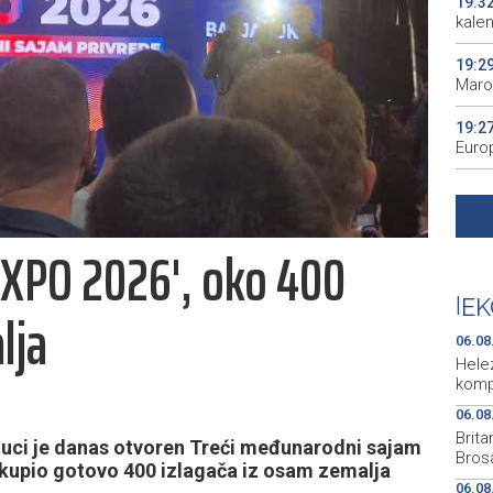
19:3
kale
19:2
Maro
19:2
Euro
19:1
mile
EXPO 2026', oko 400
19:0
comm
|
EK
lja
19:0
spre
06.08
Hele
komp
06.08
Brit
Luci je danas otvoren Treći međunarodni sajam
Brosa
 okupio gotovo 400 izlagača iz osam zemalja
06.08