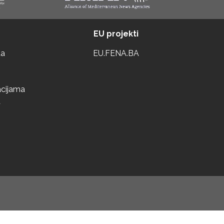
EU projekti
ta
EU.FENA.BA
acijama
a