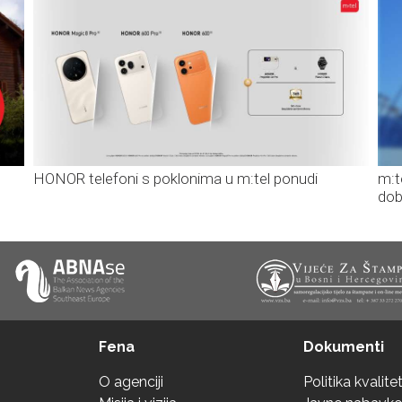
HONOR telefoni s poklonima u m:tel ponudi
m:t
dob
Fena
Dokumenti
O agenciji
Politika kvalite