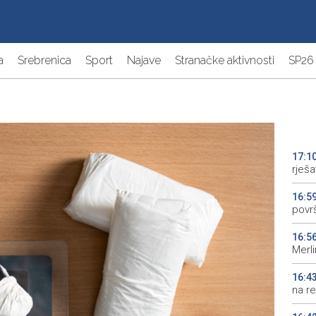
a
Srebrenica
Sport
Najave
Stranačke aktivnosti
SP26
17:1
rješ
16:5
povr
16:5
Merl
16:4
na re