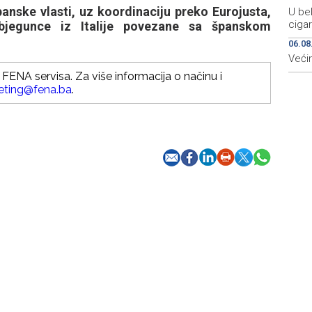
panske vlasti, uz koordinaciju preko Eurojusta,
U bel
ciga
e bjegunce iz Italije povezane sa španskom
06.08
Većin
FENA servisa. Za više informacija o načinu i
eting@fena.ba
.