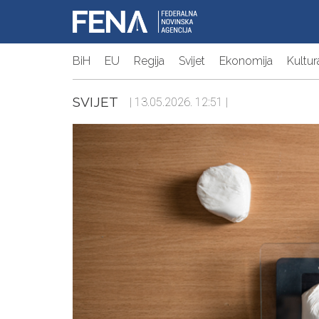
BiH
EU
Regija
Svijet
Ekonomija
Kultur
SVIJET
| 13.05.2026. 12:51 |