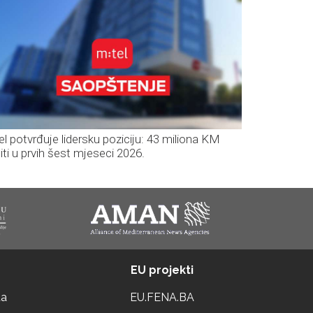
el potvrđuje lidersku poziciju: 43 miliona KM
iti u prvih šest mjeseci 2026.
EU projekti
ta
EU.FENA.BA