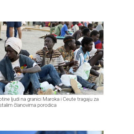
otine ljudi na granici Maroka i Ceute tragaju za
stalim članovima porodica