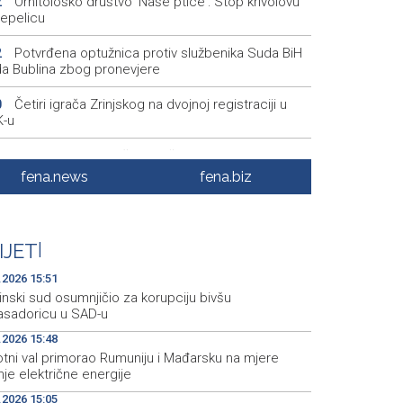
Ornitološko društvo 'Naše ptice': Stop krivolovu
2
repelicu
Potvrđena optužnica protiv službenika Suda BiH
2
a Bublina zbog pronevjere
Četiri igrača Zrinjskog na dvojnoj registraciji u
0
-u
Srbija: Sindikat traži da zaštita radnika na visokim
4
eraturama uđe u zakon
fena.news
fena.biz
Obilježavanje 31. obljetnice VRO 'Maestral' i
5
bođenja Jajca uz pokroviteljstvo HNS-a BiH
IJET
|
Vozač podlegao ozljedama nakon sudara kod
4
slavgrada
.2026 15:51
inski sud osumnjičio za korupciju bivšu
sadoricu u SAD-u
.2026 15:48
otni val primorao Rumuniju i Mađarsku na mjere
je električne energije
.2026 15:05