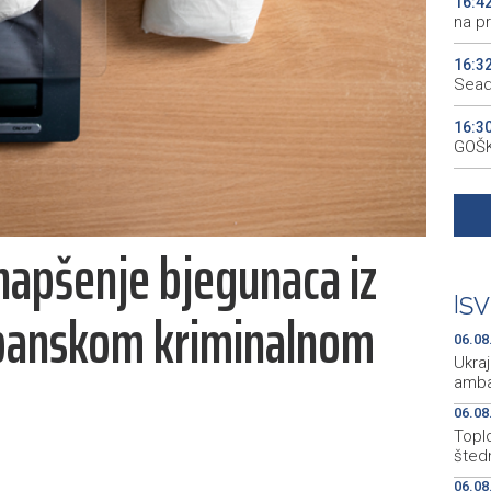
16:4
na p
16:3
Sead
16:3
GOŠK
16:1
temp
hapšenje bjegunaca iz
16:0
oslo
|
SV
 španskom kriminalnom
16:0
Tomi
06.08
Ukraj
amba
06.08
Topl
štedn
06.08