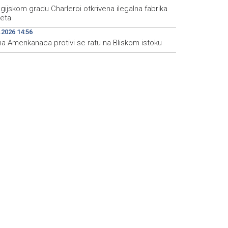
gijskom gradu Charleroi otkrivena ilegalna fabrika
reta
.2026 14:56
a Amerikanaca protivi se ratu na Bliskom istoku