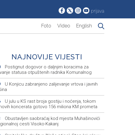
prijava
Foto
Video
English
NAJNOVIJE VIJESTI
Postignut dogovor o daljnjim koracima za
0
avanje statusa otpuštenih radnika Komunalnog
U Konjicu zabranjeno zalijevanje vrtova i javnih
9
šina
U julu u KS rast broja gostiju i noćenja, tokom
6
inovih koncerata gotovo 156 miliona KM prometa
Obustavljen saobraćaj kod mjesta Muhašinovići
3
gionalnoj cesti Visoko-Kakanj