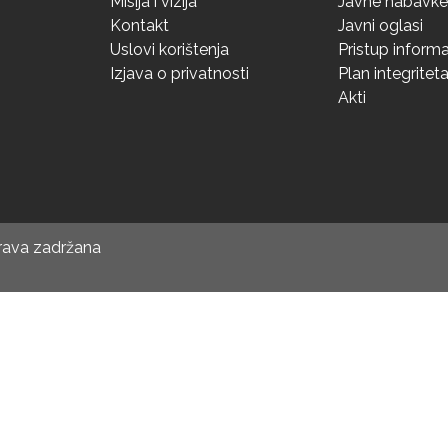
Misija i vizija
Javne nabavke
Kontakt
Javni oglasi
Uslovi korištenja
Pristup inform
Izjava o privatnosti
Plan integritet
Akti
prava zadržana