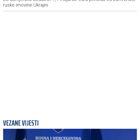
umjesto mora izabrali planinu
ruske imovine Ukrajini
VEZANE VIJESTI