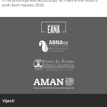
m:tel potvrđuje lidersku poziciju: 43 miliona KM dobiti u
prvih šest mjeseci 2026.
Vijesti