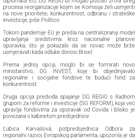
diplomata EU, DG REGIO bi mogao postati žrtva šireg
procesa reorganizacije kojim se Komisija želi usmjeriti
na nove prioritete, konkurentnost, odbranu i strateške
investicije, piše Politico.
Tokom pandemije EU je prešla na centraliziraniji model
upravljanja sredstvima kroz nacionalne planove
oporavka, što je pokazalo da se novac može brže
usmjeravati kada odluke donosi Brisel.
Prema jednoj opciji, moglo bi se formirati novo
ministarstvo, DG INVEST, koje bi objedinjavalo
regionalne i socijalne fondove te budući fond za
konkurentnost.
Druga opcija predviđa spajanje DG REGIO s Radnom
grupom za reforme i investicije (SG REFORM), koja već
upravlja fondovima za oporavak od Covida i blisko je
povezana s kabinetom predsjednice.
Ľubica Karvašová, potpredsjednica Odbora za
regionalni razvoj Evropskog parlamenta, upozorila je da