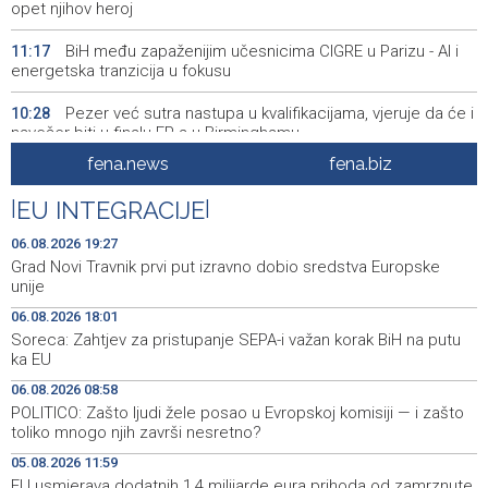
opet njihov heroj
BiH među zapaženijim učesnicima CIGRE u Parizu - AI i
11:17
energetska tranzicija u fokusu
Pezer već sutra nastupa u kvalifikacijama, vjeruje da će i
10:28
navečer biti u finalu EP-a u Birminghamu
fena.news
fena.biz
Ballian: Neopravdana sječa stabala a grad zbog manjka
10:16
drveća sve topliji
|
EU INTEGRACIJE
|
FBiH nema objedinjene podatke o povučenom i
10:09
06.08.2026 19:27
uništenom mesu, prekršaji utvrđeni u 40 kontrola
Grad Novi Travnik prvi put izravno dobio sredstva Europske
unije
Marija Šerifović pred više hiljada posjetitelja na Piroti
10:03
06.08.2026 18:01
zatvorila 'Dane dijaspore 2026' u Travniku
Soreca: Zahtjev za pristupanje SEPA-i važan korak BiH na putu
ka EU
Kušljugić: Sprječavanje dehidracije i pregrijavanja ključni
09:28
za očuvanje zdravlja srca tokom vrućina
06.08.2026 08:58
POLITICO: Zašto ljudi žele posao u Evropskoj komisiji — i zašto
U jami 'Raspotočje' petu noć prenoćilo devet zeničkih
09:27
toliko mnogo njih završi nesretno?
rudara
05.08.2026 11:59
EU usmjerava dodatnih 1,4 milijarde eura prihoda od zamrznute
Gosti iz regiona okupirali Jahorinu, mnogi zbog popusta
09:20