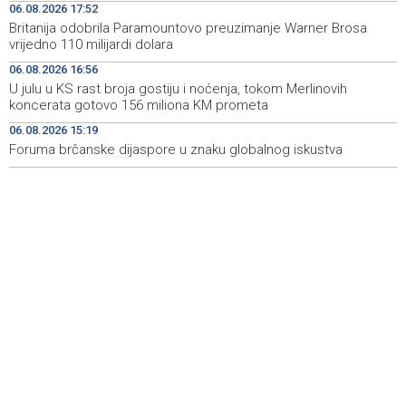
06.08.2026 17:52
Britanija odobrila Paramountovo preuzimanje Warner Brosa
Crishock: OHR maintains an open dialogue with all
19:33
vrijedno 110 milijardi dolara
political stakeholders in BiH
06.08.2026 16:56
Velika nagrada Britanije ostaje u MotoGP kalendaru do
19:32
U julu u KS rast broja gostiju i noćenja, tokom Merlinovih
2028. godine
koncerata gotovo 156 miliona KM prometa
06.08.2026 15:19
Španska krajnja ljevica i desnica ujedinjene protiv
19:29
Maroka kao suorganizatora SP 2030.
Foruma brčanske dijaspore u znaku globalnog iskustva