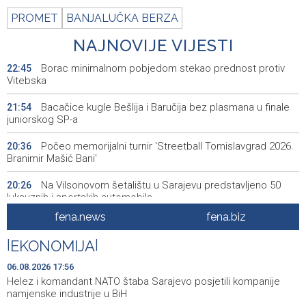
PROMET
BANJALUČKA BERZA
NAJNOVIJE VIJESTI
Borac minimalnom pobjedom stekao prednost protiv
22:45
Vitebska
Bacačice kugle Bešlija i Baručija bez plasmana u finale
21:54
juniorskog SP-a
Počeo memorijalni turnir 'Streetball Tomislavgrad 2026.
20:36
Branimir Mašić Bani'
Na Vilsonovom šetalištu u Sarajevu predstavljeno 50
20:26
luksuznih i sportskih automobila
fena.news
fena.biz
Announcement of events for Friday, 7 August 2026
20:01
|
EKONOMIJA
|
Drugi Festival bakri okupio mještane i posjetitelje kod
19:55
Livna
06.08.2026 17:56
Helez i komandant NATO štaba Sarajevo posjetili kompanije
Novi Travnik receives first direct EU funding for UNESCO
19:45
namjenske industrije u BiH
heritage project