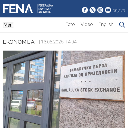
prijava
Foto
Video
English
Meni
EKONOMIJA
| 13.05.2026. 14:04 |