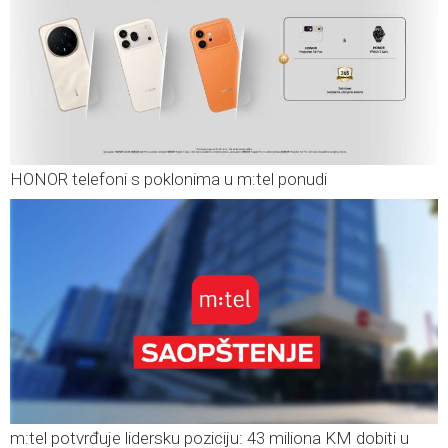
HONOR telefoni s poklonima u m:tel ponudi
m:tel potvrđuje lidersku poziciju: 43 miliona KM dobiti u