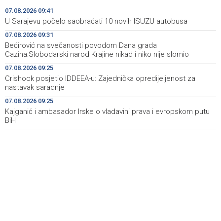
hiljada gostiju i 241 hiljada noćenja
07.08.2026 09:41
U Sarajevu počelo saobraćati 10 novih ISUZU autobusa
Njemačka tvrdi da avioni parkirani na aerodromu Halle
09:48
07.08.2026 09:31
nisu imali municiju
Bećirović na svečanosti povodom Dana grada
Cazina:Slobodarski narod Krajine nikad i niko nije slomio
U Sarajevu počelo saobraćati 10 novih ISUZU autobusa
09:41
07.08.2026 09:25
Crnogorska vlada pokazala je da poštuje Hrvatsku
09:32
Crishock posjetio IDDEEA-u: Zajednička opredijeljenost za
nastavak saradnje
Bećirović na svečanosti povodom Dana grada
09:31
07.08.2026 09:25
Cazina:Slobodarski narod Krajine nikad i niko nije slomio
Kajganić i ambasador Irske o vladavini prava i evropskom putu
BiH