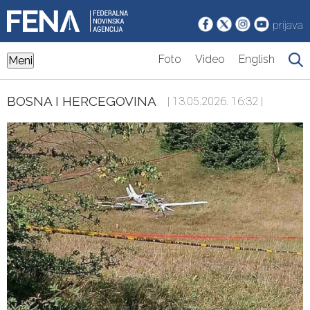
prijava
Foto
Video
English
Meni
BOSNA I HERCEGOVINA
| 13.05.2026. 16:32 |