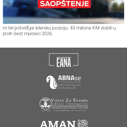
m:tel potvrđuje lidersku poziciju: 43 miliona KM dobiti u
prvih šest mjeseci 2026.