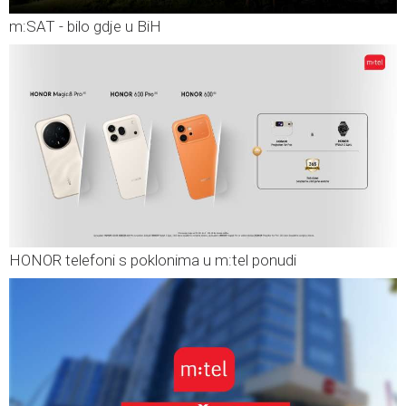
m:SAT - bilo gdje u BiH
HONOR telefoni s poklonima u m:tel ponudi