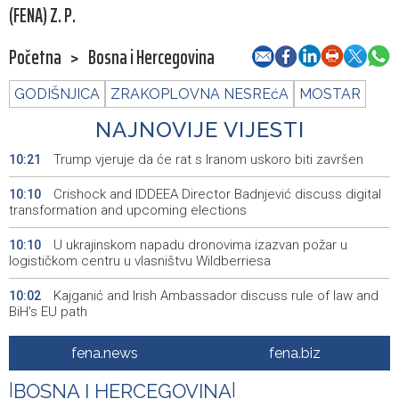
(FENA) Z. P.
Početna
>
Bosna i Hercegovina
GODIŠNJICA
ZRAKOPLOVNA NESREćA
MOSTAR
NAJNOVIJE VIJESTI
Trump vjeruje da će rat s Iranom uskoro biti završen
10:21
Crishock and IDDEEA Director Badnjević discuss digital
10:10
transformation and upcoming elections
U ukrajinskom napadu dronovima izazvan požar u
10:10
logističkom centru u vlasništvu Wildberriesa
Kajganić and Irish Ambassador discuss rule of law and
10:02
BiH's EU path
Wildfire near Konjic remains active as firefighters
09:56
fena.news
fena.biz
defend homes
|
BOSNA I HERCEGOVINA
|
Juli donio rast turističkog prometa u KS - Više od 112
09:53