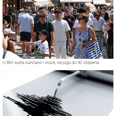
U BiH sutra sunčano i vruće, na jugu do 42 stepena