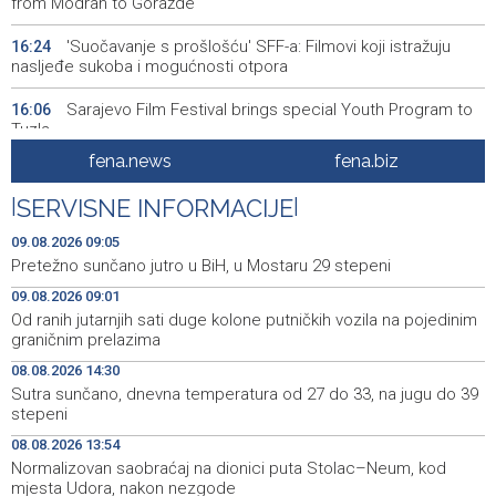
from Modran to Goražde
'Suočavanje s prošlošću' SFF-a: Filmovi koji istražuju
16:24
nasljeđe sukoba i mogućnosti otpora
Sarajevo Film Festival brings special Youth Program to
16:06
Tuzla
fena.news
fena.biz
Posuški turnir 'Kamen, krš i maslina' potvrdio svoj ugled,
15:58
Kukoč ponovno na Topali
|
SERVISNE INFORMACIJE
|
Priopćenje za javnost HDZ 1990
15:40
09.08.2026 09:05
Pretežno sunčano jutro u BiH, u Mostaru 29 stepeni
Pentagon pozvao američke odbrambene firme da
14:53
09.08.2026 09:01
ubrzaju proizvodnju oružja usred iscrpljenih zaliha
Od ranih jutarnjih sati duge kolone putničkih vozila na pojedinim
graničnim prelazima
Svečano otvoren 26. Cazin Grand Prix, staza 'Krajiška
14:39
zmija' ponovo okupila ljubitelje motosporta
08.08.2026 14:30
Sutra sunčano, dnevna temperatura od 27 do 33, na jugu do 39
Mostar Jazz Fest 2026. od 23. do 25. kolovoza donosi
13:20
stepeni
tri večeri vrhunske glazbe
08.08.2026 13:54
Normalizovan saobraćaj na dionici puta Stolac–Neum, kod
Izraelske snage izvode nova rušenja u južnom Libanu
12:21
mjesta Udora, nakon nezgode