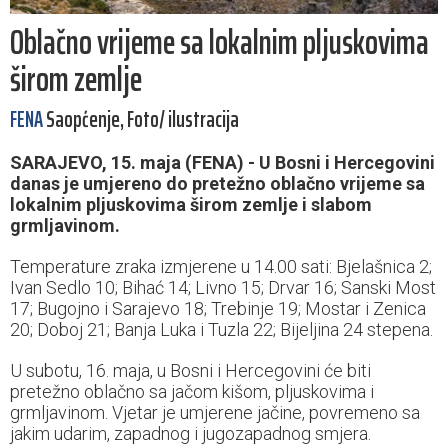
Oblačno vrijeme sa lokalnim pljuskovima
širom zemlje
FENA
Saopćenje, Foto/ ilustracija
SARAJEVO, 15. maja (FENA) - U Bosni i Hercegovini
danas je umjereno do pretežno oblačno vrijeme sa
lokalnim pljuskovima širom zemlje i slabom
grmljavinom.
Temperature zraka izmjerene u 14.00 sati: Bjelašnica 2;
Ivan Sedlo 10; Bihać 14; Livno 15; Drvar 16; Sanski Most
17; Bugojno i Sarajevo 18; Trebinje 19; Mostar i Zenica
20; Doboj 21; Banja Luka i Tuzla 22; Bijeljina 24 stepena.
U subotu, 16. maja, u Bosni i Hercegovini će biti
pretežno oblačno sa jačom kišom, pljuskovima i
grmljavinom. Vjetar je umjerene jačine, povremeno sa
jakim udarim, zapadnog i jugozapadnog smjera.