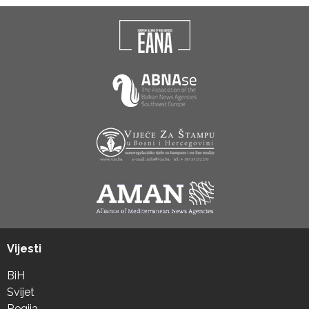
Vijesti
BiH
Svijet
Regija