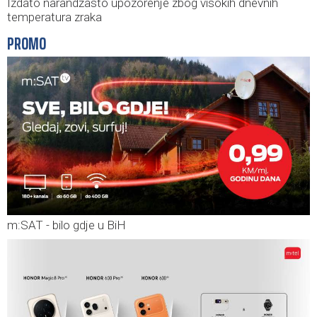
Izdato narandžasto upozorenje zbog visokih dnevnih
temperatura zraka
PROMO
m:SAT - bilo gdje u BiH