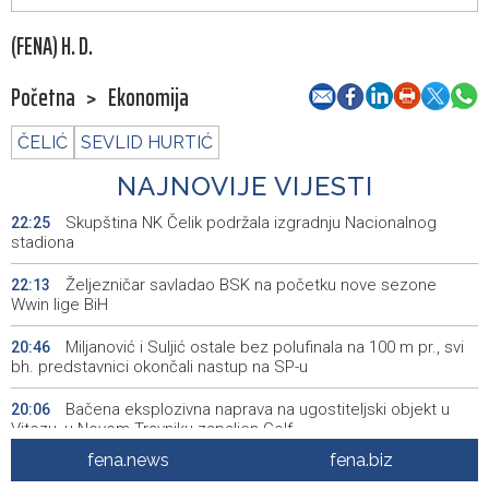
(FENA) H. D.
Početna
>
Ekonomija
ČELIĆ
SEVLID HURTIĆ
NAJNOVIJE VIJESTI
Skupština NK Čelik podržala izgradnju Nacionalnog
22:25
stadiona
Željezničar savladao BSK na početku nove sezone
22:13
Wwin lige BiH
Miljanović i Suljić ostale bez polufinala na 100 m pr., svi
20:46
bh. predstavnici okončali nastup na SP-u
Bačena eksplozivna naprava na ugostiteljski objekt u
20:06
Vitezu, u Novom Travniku zapaljen Golf
fena.news
fena.biz
Galerija ULUPUBiH otvara novu izlagačku sezonu,
20:01