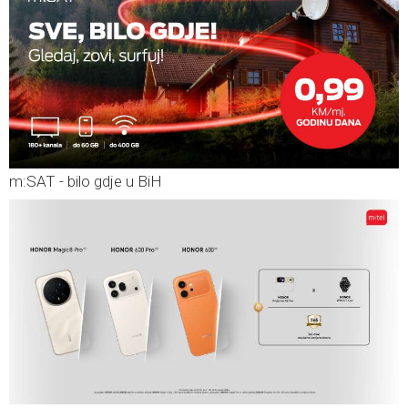
m:SAT - bilo gdje u BiH