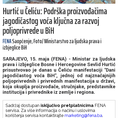
Hurtić u Čeliću: Podrška proizvođačima
jagodičastog voća ključna za razvoj
poljoprivrede u BiH
FENA
Saopćenje, Foto/ Ministarstvo za ljudska prava i
izbjeglice BiH
SARAJEVO, 15. maja (FENA) - Ministar za ljudska
prava i izbjeglice Bosne i Hercegovine Sevlid Hurtić
prisustvovao je danas u Čeliću manifestaciji "Dani
jagodičastog voća BiH", jednoj od najznačajnijih
poljoprivrednih i privrednih manifestacija u državi,
koja okuplja proizvođače, stručnjake, predstavnike
institucija i privrednike iz zemlje i regiona.
Sadržaj dostupan
isključivo pretplatnicima
FENA
servisa. Za više informacija o načinu i uslovima
korištenja servisa kontaktirajte
marketing@fena.ba
.