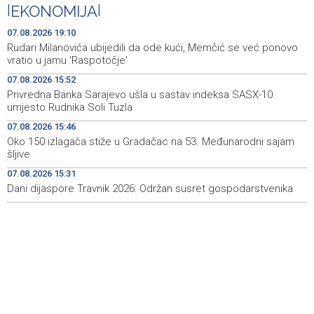
predstavlja novi izlagački program
|
EKONOMIJA
|
Faris Dževahirić novi nogometaš Veleža
19:44
07.08.2026 19:10
Rudari Milanovića ubijedili da ode kući, Memčić se već ponovo
Announcement of events for Saturday, 8 August 2026
19:21
vratio u jamu 'Raspotočje'
07.08.2026 15:52
Rudari Milanovića ubijedili da ode kući, Memčić se već
19:10
Privredna Banka Sarajevo ušla u sastav indeksa SASX-10
ponovo vratio u jamu 'Raspotočje'
umjesto Rudnika Soli Tuzla
Sarajevo Film Festival presents Kinoscope and
19:03
07.08.2026 15:46
Kinoscope Surreal programs
Oko 150 izlagača stiže u Gradačac na 53. Međunarodni sajam
šljive
Najave događaja za 8. 8. 2026. godine (subota)
19:00
07.08.2026 15:31
Dani dijaspore Travnik 2026: Održan susret gospodarstvenika