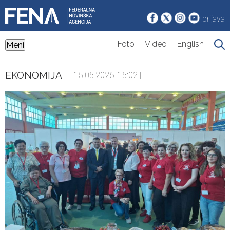
prijava
Foto
Video
English
Meni
EKONOMIJA
| 15.05.2026. 15:02 |