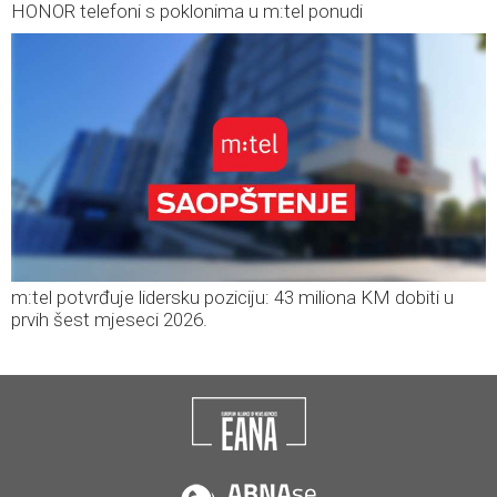
HONOR telefoni s poklonima u m:tel ponudi
m:tel potvrđuje lidersku poziciju: 43 miliona KM dobiti u
prvih šest mjeseci 2026.