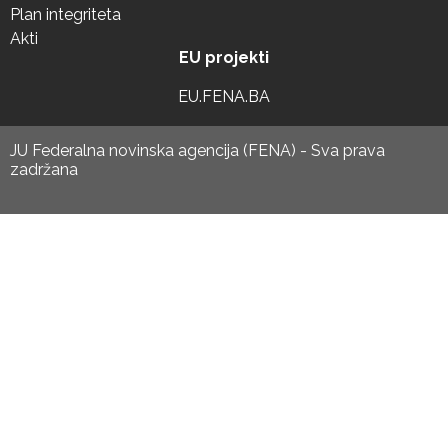
Plan integriteta
Akti
EU projekti
EU.FENA.BA
JU Federalna novinska agencija (FENA) - Sva prava
zadržana