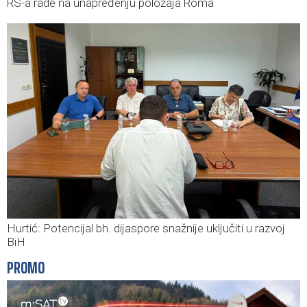
RS-a rade na unapređenju položaja Roma
Hurtić: Potencijal bh. dijaspore snažnije uključiti u razvoj
BiH
PROMO