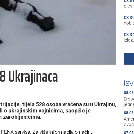
08:5
plesn
08:3
nobl
08:3
izlaz
08:2
Rasp
28 Ukrajinaca
08:2
ruks
|
SV
08:2
08.08
Erdo
rijacije, tijela 528 osoba vraćena su u Ukrajinu,
jedne
i o ukrajinskim vojnicima, saopćio je
08.08
m zarobljenicima.
Amer
dvora
FENA servisa. Za više informacija o načinu i
07.08