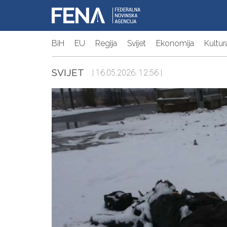
BiH
EU
Regija
Svijet
Ekonomija
Kultur
SVIJET
| 16.05.2026. 12:56 |