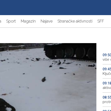
a
Sport
Magazin
Najave
Stranačke aktivnosti
SFF
09:5
više
09:4
Ključ
09:1
aktiv
08:5
proti