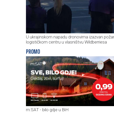
U ukrajinskom napadu dronovima izazvan požar
logističkom centru u vlasništvu Wildberriesa
PROMO
m:SAT - bilo gdje u BiH