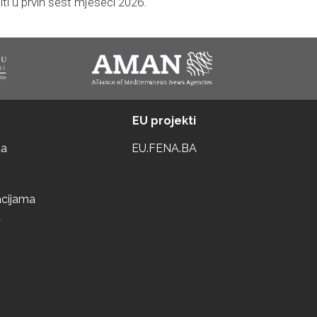
iti u prvih šest mjeseci 2026.
EU projekti
ta
EU.FENA.BA
acijama
a