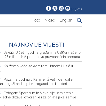
prijava
Foto
Video
English
NAJNOVIJE VIJESTI
Jakšić: U četiri godine građanima USK-a vraćeno
0
 od 25 miliona KM po osnovu pravosnažnih presuda
Književno veče sa Admirom i Irmom Husić u
5
u
Požar na području Kanjine i Živašnice i dalje
8
an, angažirani brojni vatrogasci i helikopteri
Erdogan: Sporazum iz Meke nije usmjeren ni
5
v jedne države, otvoren je i za prijateljske zemlje