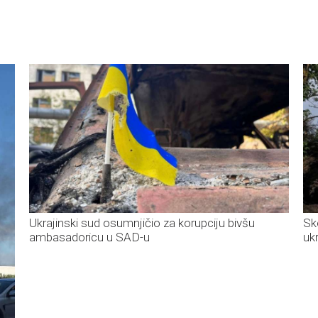
Ukrajinski sud osumnjičio za korupciju bivšu
Sk
ambasadoricu u SAD-u
uk