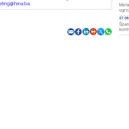
eting@fena.ba
.
Meta
ugro
07.08
Špani
kont