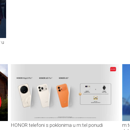
 u
HONOR telefoni s poklonima u m:tel ponudi
m:t