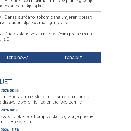
Američki sud blokirao Trumpov plan izgradnje
1
e dvorane u Bijeloj kući
Danas sunčano, tokom dana umjeren porast
9
ake, praćen pljuskovima i grmljavinom
Duge kolone vozila na graničnim prelazim na
4
u iz BiH
Deset zeničkih rudara četvrtu noć ostali u jami
9
otočje
fena.news
fena.biz
Podrška najmlađima: U Mostaru podijeljeno 50
5
aka sa školskim priborom
IJET
|
Najave događaja za 8. 8. 2026. godine (subota)
5
.2026 08:55
gan: Sporazum iz Meke nije usmjeren ni protiv
 države, otvoren je i za prijateljske zemlje
.2026 08:51
ički sud blokirao Trumpov plan izgradnje plesne
ne u Bijeloj kući
.2026 15:58