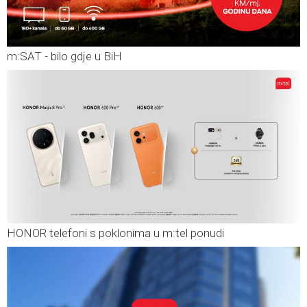
m:SAT - bilo gdje u BiH
HONOR telefoni s poklonima u m:tel ponudi