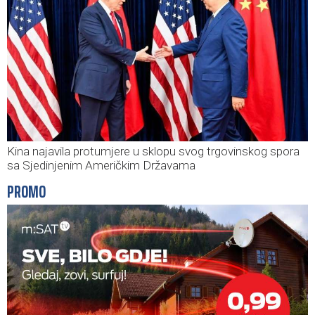
Kina najavila protumjere u sklopu svog trgovinskog spora
sa Sjedinjenim Američkim Državama
PROMO