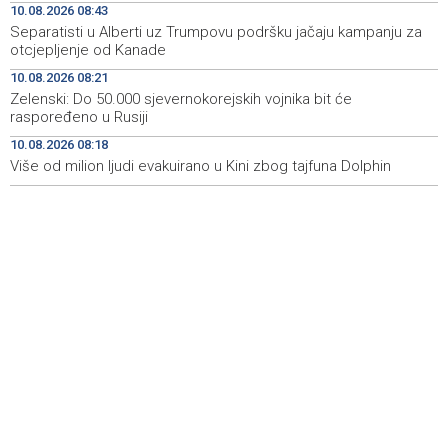
10.08.2026 08:43
u kojoj se zlo nikada i nikome neće ponoviti
Separatisti u Alberti uz Trumpovu podršku jačaju kampanju za
otcjepljenje od Kanade
Potpisani kolektivni ugovori u HBŽ-u: Veće plaće u
12:00
zdravstvu, obrazovanju i upravi
10.08.2026 08:21
Zelenski: Do 50.000 sjevernokorejskih vojnika bit će
Puhovski: European Confederation an unrealistic idea,
11:42
raspoređeno u Rusiji
EU has no clear plan for Western Balkans
10.08.2026 08:18
Više od milion ljudi evakuirano u Kini zbog tajfuna Dolphin
Buldić-Bešić: Svaka doza darovane krvi predstavlja novu
11:30
priliku za nastavak liječenja i ozdravljenje