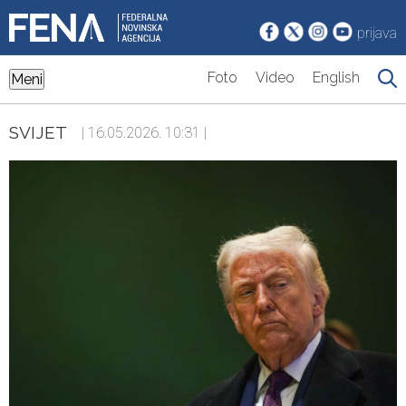
prijava
Foto
Video
English
Meni
SVIJET
| 16.05.2026. 10:31 |