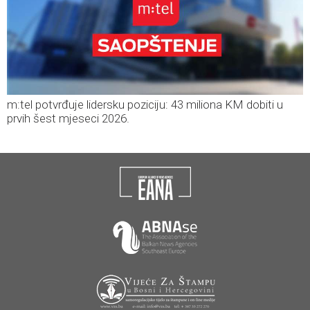
m:tel potvrđuje lidersku poziciju: 43 miliona KM dobiti u
prvih šest mjeseci 2026.