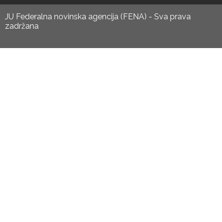
JU Federalna novinska agencija (FENA) - Sva prava
zadržana