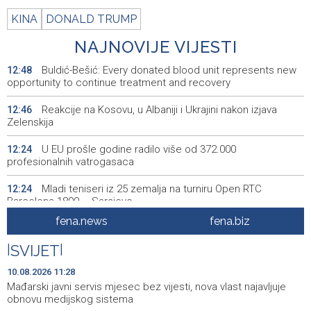
KINA
DONALD TRUMP
NAJNOVIJE VIJESTI
Buldić-Bešić: Every donated blood unit represents new
12:48
opportunity to continue treatment and recovery
Reakcije na Kosovu, u Albaniji i Ukrajini nakon izjava
12:46
Zelenskija
U EU prošle godine radilo više od 372.000
12:24
profesionalnih vatrogasaca
Mladi teniseri iz 25 zemalja na turniru Open RTC
12:24
Barcelona 1899 – Sarajevo
fena.news
fena.biz
Crveni križ ŽZH otvorio prijave za besplatno edukativno
12:11
ljetovanje djece u Novom Vinodolskom
|
SVIJET
|
Ispred Narodnog pozorišta postavljen crveni tepih uoči
12:10
10.08.2026 11:28
skorog otvaranja Sarajevo Film Festivala
Mađarski javni servis mjesec bez vijesti, nova vlast najavljuje
obnovu medijskog sistema
Lendo u Mokronogama: Odgovornost je izgraditi državu
12:02