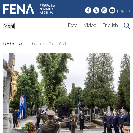
prijava
Foto
Video
English
Meni
REGIJA
| 16.05.2026. 15:34 |