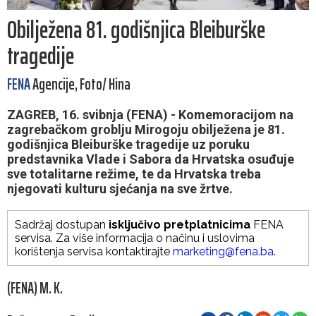
Obilježena 81. godišnjica Bleiburške
tragedije
FENA
Agencije, Foto/ Hina
ZAGREB, 16. svibnja (FENA) - Komemoracijom na
zagrebačkom groblju Mirogoju obilježena je 81.
godišnjica Bleiburške tragedije uz poruku
predstavnika Vlade i Sabora da Hrvatska osuđuje
sve totalitarne režime, te da Hrvatska treba
njegovati kulturu sjećanja na sve žrtve.
Sadržaj dostupan
isključivo pretplatnicima
FENA
servisa. Za više informacija o načinu i uslovima
korištenja servisa kontaktirajte
marketing@fena.ba
.
(FENA) M. K.