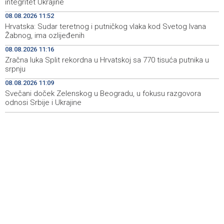
integritet Ukrajine
08.08.2026 11:52
Vozači u HBŽ-u pozvani na oprez zbog divljih konja na
15:05
Hrvatska: Sudar teretnog i putničkog vlaka kod Svetog Ivana
cestama
Žabnog, ima ozlijeđenih
Bh. Muay Thai reprezentacija na Svjetskom prvenstvu u
14:49
08.08.2026 11:16
najbrojnijem sastavu do sada (VIDEO)
Zračna luka Split rekordna u Hrvatskoj sa 770 tisuća putnika u
srpnju
Sutra sunčano, dnevna temperatura od 27 do 33, na
14:30
08.08.2026 11:09
jugu do 39 stepeni
Svečani doček Zelenskog u Beogradu, u fokusu razgovora
odnosi Srbije i Ukrajine