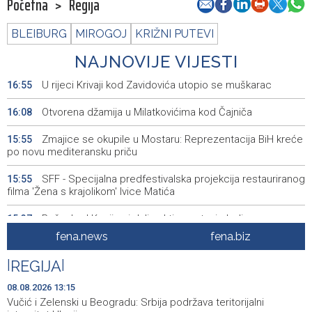
Početna
>
Regija
BLEIBURG
MIROGOJ
KRIŽNI PUTEVI
NAJNOVIJE VIJESTI
U rijeci Krivaji kod Zavidovića utopio se muškarac
16:55
Otvorena džamija u Milatkovićima kod Čajniča
16:08
Zmajice se okupile u Mostaru: Reprezentacija BiH kreće
15:55
po novu mediteransku priču
SFF - Specijalna predfestivalska projekcija restauriranog
15:55
filma 'Žena s krajolikom' Ivice Matića
Požar kod Konjica i dalje aktivan, stanje bolje nego
15:37
jutros
fena.news
fena.biz
Dokumentarac 'Bulevar Ivice Osima' osvojio nagradu na
15:27
|
REGIJA
|
City Festu u Niškoj Banji
08.08.2026 13:15
Konjic ugostio 23 folklorna društva na 26.
15:09
Vučić i Zelenski u Beogradu: Srbija podržava teritorijalni
Međunarodnom festivalu ‘Konjička sehara’