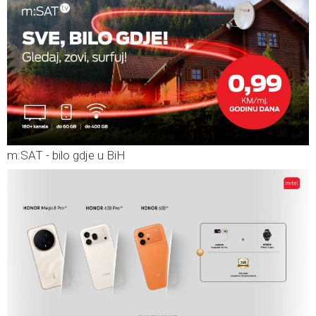
m:SAT - bilo gdje u BiH