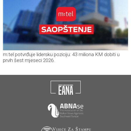
m:tel potvrđuje lidersku poziciju: 43 miliona KM dobiti u
prvih šest mjeseci 2026.