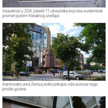
Inspektori u ZDK zatekli 11 obveznika koji nisu evidentirali
promet putem fiskalnog uređaja
Kantonalni ured Zenica jedini prikupio više poreza nego
prošle godine