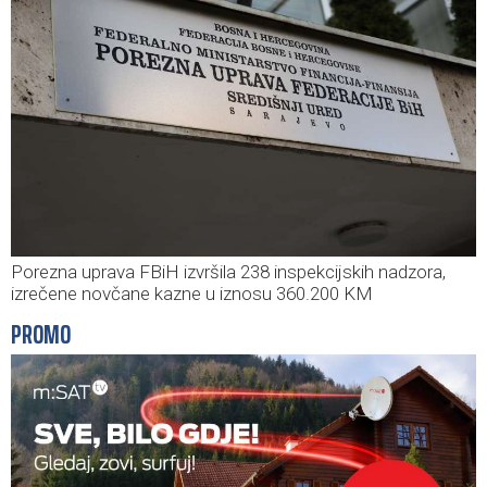
Porezna uprava FBiH izvršila 238 inspekcijskih nadzora,
izrečene novčane kazne u iznosu 360.200 KM
PROMO