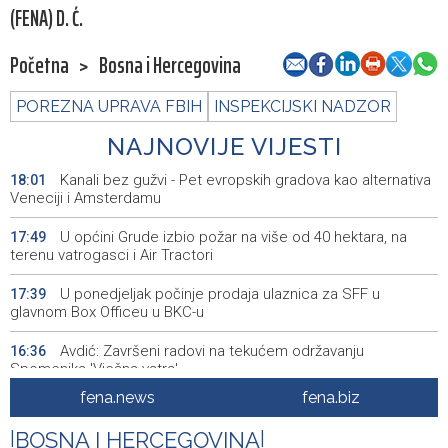
(FENA) D. Ć.
Početna
>
Bosna i Hercegovina
POREZNA UPRAVA FBIH
INSPEKCIJSKI NADZOR
NAJNOVIJE VIJESTI
Kanali bez gužvi - Pet evropskih gradova kao alternativa
18:01
Veneciji i Amsterdamu
U općini Grude izbio požar na više od 40 hektara, na
17:49
terenu vatrogasci i Air Tractori
U ponedjeljak počinje prodaja ulaznica za SFF u
17:39
glavnom Box Officeu u BKC-u
Avdić: Završeni radovi na tekućem održavanju
16:36
Spomenika 'Vječna vatra'
fena.news
fena.biz
Dva Air Tractora gase požar u Konjicu, u subotu stiže i
16:00
treći
|
BOSNA I HERCEGOVINA
|