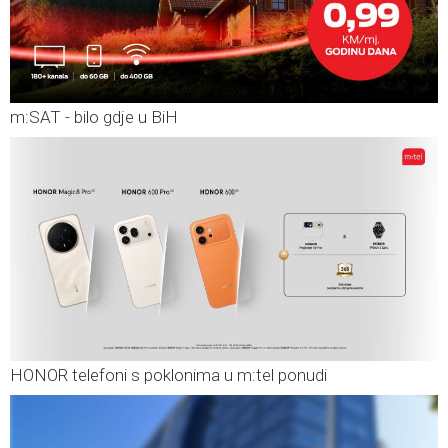
m:SAT - bilo gdje u BiH
HONOR telefoni s poklonima u m:tel ponudi