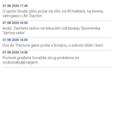
Meta kažnjena sa dodatnih 567 miliona dolara zbog
15:58
07.08.2026 17:49
ugrožavanja sigurnosti djece
U općini Grude izbio požar na više od 40 hektara, na terenu
vatrogasci i Air Tractori
Privredna Banka Sarajevo ušla u sastav indeksa SASX-
15:52
07.08.2026 16:36
10 umjesto Rudnika Soli Tuzla
Avdić: Završeni radovi na tekućem održavanju Spomenika
'Vječna vatra'
Oko 150 izlagača stiže u Gradačac na 53. Međunarodni
15:46
sajam šljive
07.08.2026 16:00
Dva Air Tractora gase požar u Konjicu, u subotu stiže i treći
Španija postavila ultimatum Italiji da ukine granične
15:44
kontrole
07.08.2026 14:40
Protesti građana Goražda zbog problema sa
vodosnabdijevanjem
Goražde residents protest over repeated water
15:42
outages