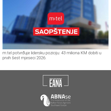
m:tel potvrđuje lidersku poziciju: 43 miliona KM dobiti u
prvih šest mjeseci 2026.