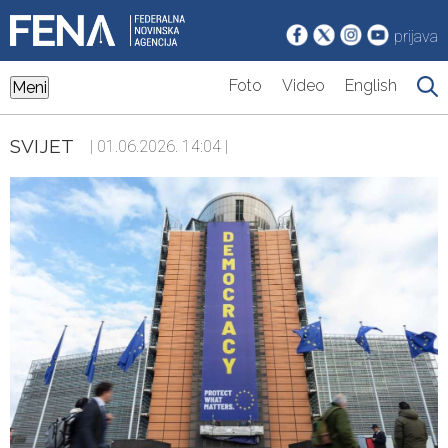
prijava
Foto
Video
English
Meni
SVIJET
| 01.06.2026. 14:04 |