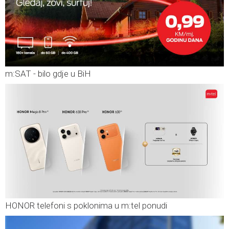
m:SAT - bilo gdje u BiH
HONOR telefoni s poklonima u m:tel ponudi