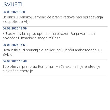
|
SVIJET
|
Drugi Festival bakri okupio mještane i posjetitelje kod
19:55
Livna
06.08.2026 19:01
Učenici u Danskoj usmeno će braniti radove radi sprečavanja
Novi Travnik receives first direct EU funding for UNESCO
19:45
zloupotrebe AI-ja
heritage project
06.08.2026 18:59
EU pozdravila najavu sporazuma o razoružanju Hamasa i
Crishock: OHR maintains an open dialogue with all
19:33
povlačenju izraelskih snaga iz Gaze
political stakeholders in BiH
06.08.2026 15:51
Velika nagrada Britanije ostaje u MotoGP kalendaru do
19:32
Ukrajinski sud osumnjičio za korupciju bivšu ambasadoricu u
2028. godine
SAD-u
06.08.2026 15:48
Španska krajnja ljevica i desnica ujedinjene protiv
19:29
Maroka kao suorganizatora SP 2030.
Toplotni val primorao Rumuniju i Mađarsku na mjere štednje
električne energije