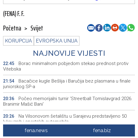
(FENA) F. F.
Početna
>
Svijet
KORUPCIJA
EVROPSKA UNIJA
NAJNOVIJE VIJESTI
Borac minimalnom pobjedom stekao prednost protiv
22:45
Vitebska
Bacačice kugle Bešlija i Baručija bez plasmana u finale
21:54
juniorskog SP-a
Počeo memorijalni turnir 'Streetball Tomislavgrad 2026.
20:36
Branimir Mašić Bani'
Na Vilsonovom šetalištu u Sarajevu predstavljeno 50
20:26
luksuznih i sportskih automobila
fena.news
fena.biz
Announcement of events for Friday, 7 August 2026
20:01