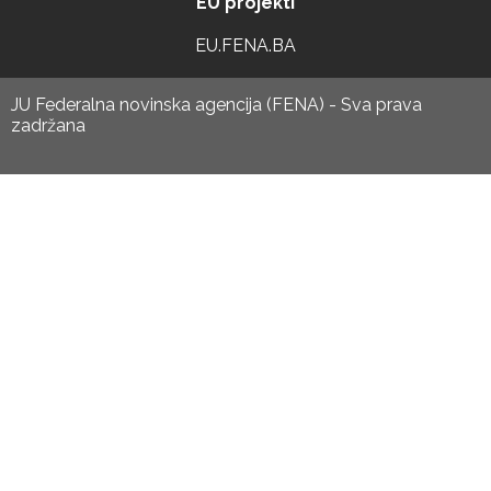
EU projekti
EU.FENA.BA
JU Federalna novinska agencija (FENA) - Sva prava
zadržana