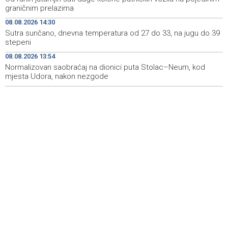
graničnim prelazima
Marija Šerifović pred više hiljada posjetitelja na Piroti
10:03
zatvorila 'Dane dijaspore 2026' u Travniku
08.08.2026 14:30
Sutra sunčano, dnevna temperatura od 27 do 33, na jugu do 39
Kušljugić: Sprječavanje dehidracije i pregrijavanja ključni
09:28
stepeni
za očuvanje zdravlja srca tokom vrućina
08.08.2026 13:54
Normalizovan saobraćaj na dionici puta Stolac–Neum, kod
U jami 'Raspotočje' petu noć prenoćilo devet zeničkih
09:27
rudara
mjesta Udora, nakon nezgode