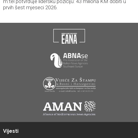
m:tel potvrđuje lidersku poziciju: 43 miliona KM dobiti u
prvih šest mjeseci 2026.
Vijesti