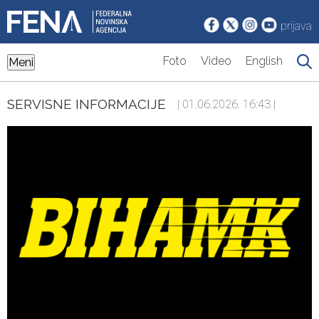
prijava
Foto
Video
English
Meni
SERVISNE INFORMACIJE
| 01.06.2026. 16:43 |