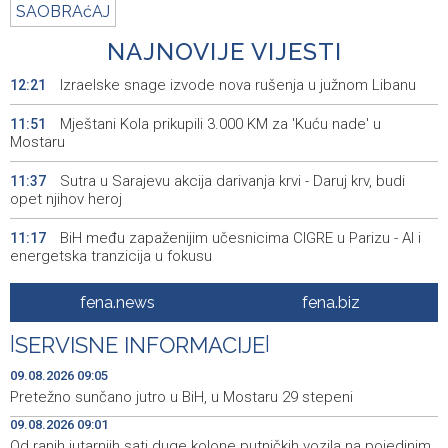
SAOBRAćAJ
NAJNOVIJE VIJESTI
Izraelske snage izvode nova rušenja u južnom Libanu
12:21
Mještani Kola prikupili 3.000 KM za 'Kuću nade' u
11:51
Mostaru
Sutra u Sarajevu akcija darivanja krvi - Daruj krv, budi
11:37
opet njihov heroj
BiH među zapaženijim učesnicima CIGRE u Parizu - AI i
11:17
energetska tranzicija u fokusu
Pezer već sutra nastupa u kvalifikacijama, vjeruje da će i
10:28
fena.news
fena.biz
navečer biti u finalu EP-a u Birminghamu
|
SERVISNE INFORMACIJE
|
Ballian: Neopravdana sječa stabala a grad zbog manjka
10:16
drveća sve topliji
09.08.2026 09:05
Pretežno sunčano jutro u BiH, u Mostaru 29 stepeni
FBiH nema objedinjene podatke o povučenom i
10:09
09.08.2026 09:01
uništenom mesu, prekršaji utvrđeni u 40 kontrola
Od ranih jutarnjih sati duge kolone putničkih vozila na pojedinim