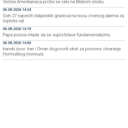
'Raspotočje' 11 ih protestira
Većina Amerikanaca protivi se ratu na Bliskom istoku
06.08.2026 14:24
Jubilarni 20. moto susreti sutra u Goraždu
14:46
Svih 27 najvećih italijanskih gradova na nivou crvenog alarma za
toplotni val
Reuters: Vjetrenica turistima pruža spas od vrućina, u
14:44
pećini tokom cijele godine 11 stepeni
06.08.2026 14:19
Papa poziva mlade da se suprotstave fundamentalizmu
Fire near Konjic threatens houses and railway lines, BiH
14:39
06.08.2026 14:00
AF helicopter expected to be deployed
Iranski izvor: Iran i Oman dogovorili okvir za ponovno otvaranje
Hormuškog moreuza