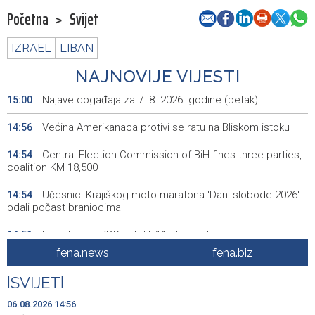
Početna
>
Svijet
IZRAEL
LIBAN
NAJNOVIJE VIJESTI
Najave događaja za 7. 8. 2026. godine (petak)
15:00
Većina Amerikanaca protivi se ratu na Bliskom istoku
14:56
Central Election Commission of BiH fines three parties,
14:54
coalition KM 18,500
Učesnici Krajiškog moto-maratona 'Dani slobode 2026'
14:54
odali počast braniocima
Inspektori u ZDK zatekli 11 obveznika koji nisu
14:51
evidentirali promet putem fiskalnog uređaja
fena.news
fena.biz
Na Sarajevskoj berzi današnji promet 114.853,85 KM
14:48
|
SVIJET
|
Ovjera knjižica nije odobrovoljila zeničke rudare, u jami
14:48
06.08.2026 14:56