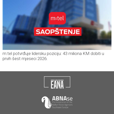
m:tel potvrđuje lidersku poziciju: 43 miliona KM dobiti u
prvih šest mjeseci 2026.