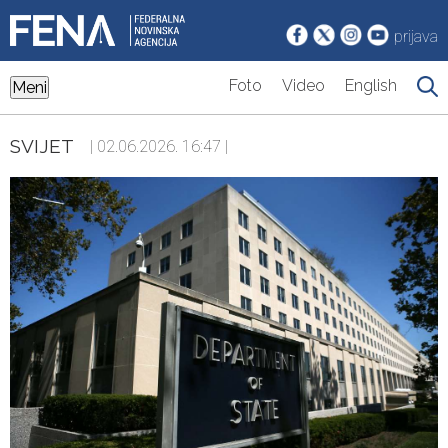
prijava
Foto
Video
English
Meni
SVIJET
| 02.06.2026. 16:47 |