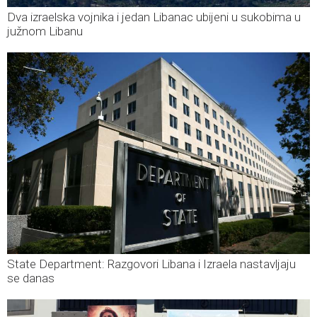
Dva izraelska vojnika i jedan Libanac ubijeni u sukobima u
južnom Libanu
State Department: Razgovori Libana i Izraela nastavljaju
se danas