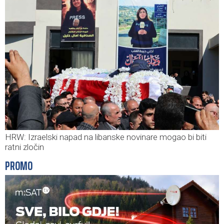
HRW: Izraelski napad na libanske novinare mogao bi biti
ratni zločin
PROMO