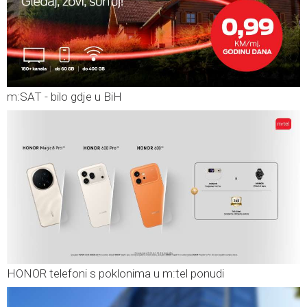
m:SAT - bilo gdje u BiH
HONOR telefoni s poklonima u m:tel ponudi