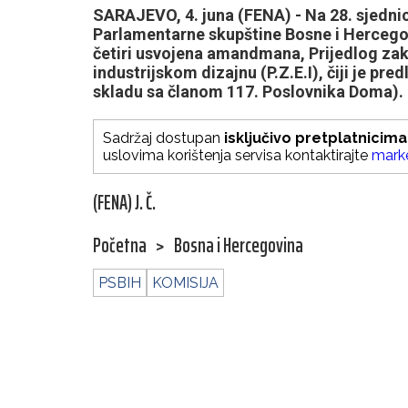
SARAJEVO, 4. juna (FENA) - Na 28. sjedn
Parlamentarne skupštine Bosne i Hercegov
četiri usvojena amandmana, Prijedlog z
industrijskom dizajnu (P.Z.E.I), čiji je pre
skladu sa članom 117. Poslovnika Doma).
Sadržaj dostupan
isključivo pretplatnicima
uslovima korištenja servisa kontaktirajte
mark
(FENA) J. Č.
Početna
>
Bosna i Hercegovina
PSBIH
KOMISIJA