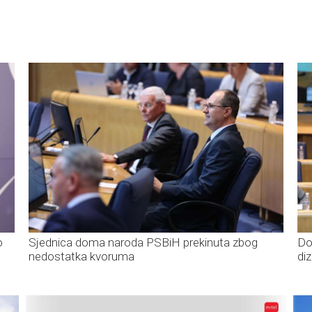
o
Sjednica doma naroda PSBiH prekinuta zbog
Do
nedostatka kvoruma
di