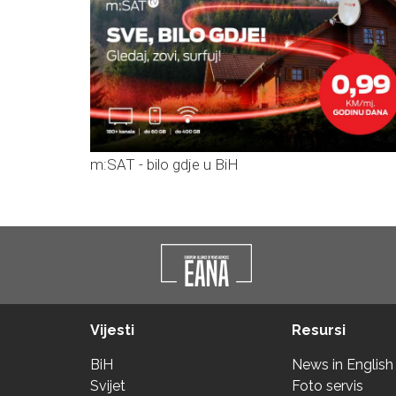
m:SAT - bilo gdje u BiH
Vijesti
Resursi
BiH
News in English
Svijet
Foto servis