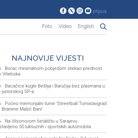
prijava
Foto
Video
English
NAJNOVIJE VIJESTI
Borac minimalnom pobjedom stekao prednost
5
v Vitebska
Bacačice kugle Bešlija i Baručija bez plasmana u
4
e juniorskog SP-a
Počeo memorijalni turnir 'Streetball Tomislavgrad
6
 Branimir Mašić Bani'
Na Vilsonovom šetalištu u Sarajevu
6
tavljeno 50 luksuznih i sportskih automobila