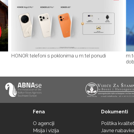
HONOR telefoni s poklonima u m:tel ponudi
m:t
dob
Fena
Dokumenti
O agenciji
Politika kvalite
Misija i vizija
Javne nabavke