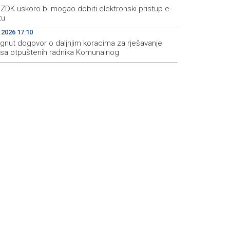
ZDK uskoro bi mogao dobiti elektronski pristup e-
tu
.2026 17:10
ignut dogovor o daljnjim koracima za rješavanje
usa otpuštenih radnika Komunalnog