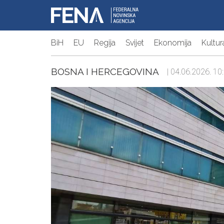
BiH
EU
Regija
Svijet
Ekonomija
Kultur
BOSNA I HERCEGOVINA
| 04.06.2026. 10: