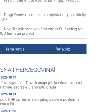
Announcement of events for Friday, 7 August
1
Drugi Festival bakri okupio mještane i posjetitelje
5
Livna
Novi Travnik receives first direct EU funding for
5
CO heritage project
Crishock: OHR maintains an open dialogue with
3
olitical stakeholders in BiH
fena.news
fena.biz
Velika nagrada Britanije ostaje u MotoGP
2
ndaru do 2028. godine
SNA I HERCEGOVINA
|
Španska krajnja ljevica i desnica ujedinjene protiv
9
ka kao suorganizatora SP 2030.
.2026 18:14
tička zajednica Travnik unaprijedila infrastrukturu i
mativne sadržaje u središtu grada
.2026 18:14
hock: OHR spreman na dijalog sa svim političkim
rima u BiH
.2026 17:50