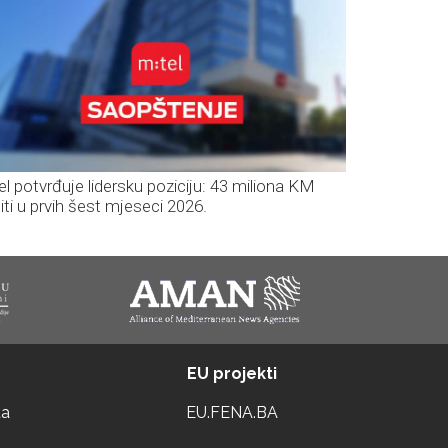
el potvrđuje lidersku poziciju: 43 miliona KM
iti u prvih šest mjeseci 2026.
EU projekti
ta
EU.FENA.BA