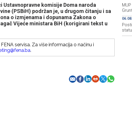
ici Ustavnopravne komisije Doma naroda
MUP 
Grun
ine (PSBiH) podržan je, u drugom čitanju i sa
akona o izmjenama i dopunama Zakona o
06.08
dlagač Vijeće ministara BiH (korigirani tekst u
Post
stat
FENA servisa. Za više informacija o načinu i
eting@fena.ba
.