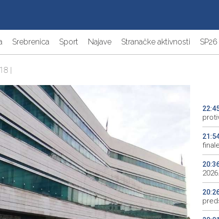
a
Srebrenica
Sport
Najave
Stranačke aktivnosti
SP26
18 |
22:4
proti
21:5
final
20:3
2026.
20:2
preds