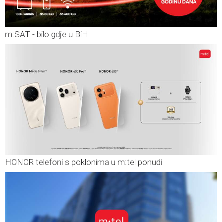
m:SAT - bilo gdje u BiH
HONOR telefoni s poklonima u m:tel ponudi