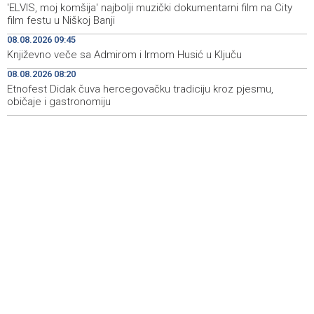
'ELVIS, moj komšija' najbolji muzički dokumentarni film na City
manifestacija 'Dani dijaspore Travnik 2026'
film festu u Niškoj Banji
Kod mosta Brčko - Gunja pronađene kosti, vještaci
17:26
08.08.2026 09:45
sudske medicine utvrđuju porijeklo
Književno veče sa Admirom i Irmom Husić u Ključu
08.08.2026 08:20
'Pekijada' u Varešu okupila 37 ekipa iz četiri države
17:15
regiona
Etnofest Didak čuva hercegovačku tradiciju kroz pjesmu,
običaje i gastronomiju