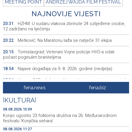
MEETING POINT
ANDRZEJ WAJDA FILM FESTIVAL
NAJNOVIJE VIJESTI
HZHM: U sudaru vlakova zbrinute 24 ozlijeđene osobe,
20:31
12 zadržano na liječenju
Metković: Na Maratonu lađa se natječe 31 ekipa
20:22
Tomislavgrad: Veterani Vojne policije HVO-a odali
20:15
počast poginulim braniteljima
Najave događaja za 9. 8. 2026. godine (nedjelja)
18:54
Vance: SAD očekuje od Irana da osigura siguran protok
18:34
nafte kroz Hormuški moreuz
fena.news
fena.biz
Iranski šef sigurnosti: Hormuški moreuz će ostati
18:21
|
KULTURA
|
zatvoren dok SAD ne ispuni zahtjeve Teherana
08.08.2026 15:09
Iran 'vrlo blizu' dogovora s Omanom o novoj Hormuškoj
18:09
Konjic ugostio 23 folklorna društva na 26. Međunarodnom
brodskoj ruti
festivalu ‘Konjička sehara’
08.08.2026 11:27
Koncertom Marije Šerifović večeras se zatvara
18:05