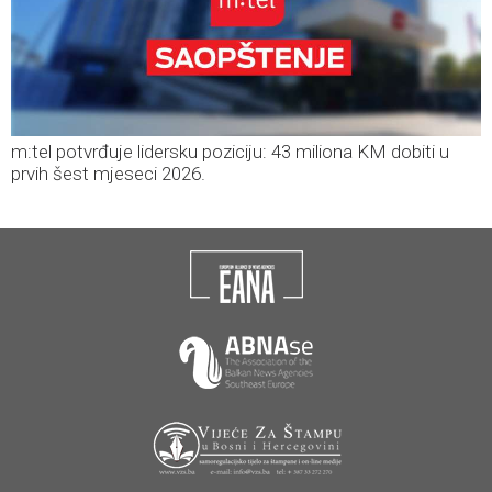
m:tel potvrđuje lidersku poziciju: 43 miliona KM dobiti u
prvih šest mjeseci 2026.