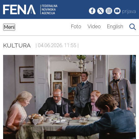
prijava
Foto
Video
English
Meni
KULTURA
| 04.06.2026. 11:55 |