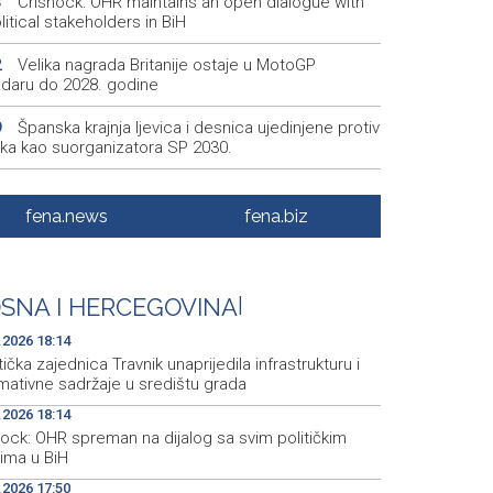
Crishock: OHR maintains an open dialogue with
3
olitical stakeholders in BiH
Velika nagrada Britanije ostaje u MotoGP
2
ndaru do 2028. godine
Španska krajnja ljevica i desnica ujedinjene protiv
9
ka kao suorganizatora SP 2030.
Grad Novi Travnik prvi put izravno dobio sredstva
7
pske unije
fena.news
fena.biz
Soreca says SEPA application marks important
6
stone on BiH's EU path
SNA I HERCEGOVINA
|
Minister Helez and NATO HQ Sarajevo
5
ander visit BiH defense industry companies
.2026 18:14
tička zajednica Travnik unaprijedila infrastrukturu i
mativne sadržaje u središtu grada
.2026 18:14
hock: OHR spreman na dijalog sa svim političkim
rima u BiH
.2026 17:50