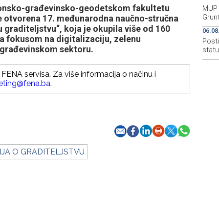
ktonsko-građevinsko-geodetskom fakultetu
MUP 
Grun
 je otvorena 17. međunarodna naučno-stručna
 graditeljstvu“, koja je okupila više od 160
06.08
 sa fokusom na digitalizaciju, zelenu
Post
u građevinskom sektoru.
stat
FENA servisa. Za više informacija o načinu i
eting@fena.ba
.
JA O GRADITELJSTVU