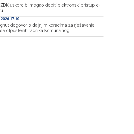
ZDK uskoro bi mogao dobiti elektronski pristup e-
tu
.2026 17:10
ignut dogovor o daljnjim koracima za rješavanje
usa otpuštenih radnika Komunalnog