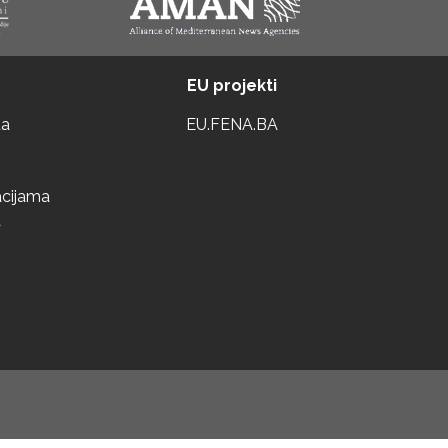
EU projekti
ta
EU.FENA.BA
acijama
a