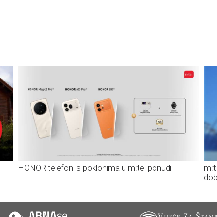
HONOR telefoni s poklonima u m:tel ponudi
m:t
dob