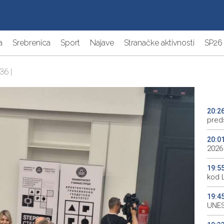
a
Srebrenica
Sport
Najave
Stranačke aktivnosti
SP26
36 |
20:2
preds
20:0
2026
19:5
kod 
19:4
UNES