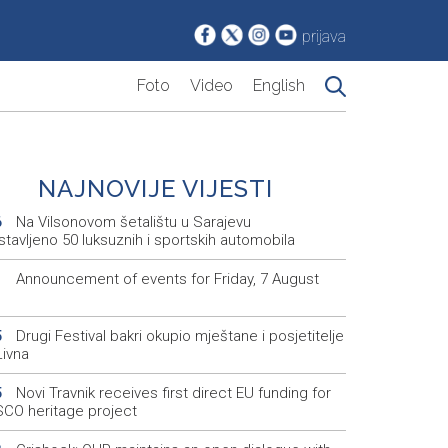
prijava
Foto
Video
English
NAJNOVIJE VIJESTI
Na Vilsonovom šetalištu u Sarajevu
6
tavljeno 50 luksuznih i sportskih automobila
Announcement of events for Friday, 7 August
1
Drugi Festival bakri okupio mještane i posjetitelje
5
Livna
Novi Travnik receives first direct EU funding for
5
CO heritage project