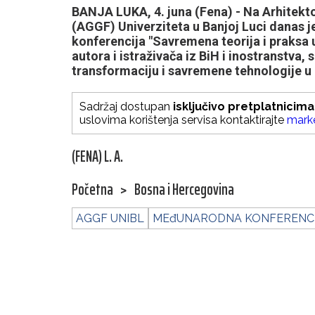
BANJA LUKA, 4. juna (Fena) - Na Arhite
(AGGF) Univerziteta u Banjoj Luci danas
konferencija "Savremena teorija i praksa u
autora i istraživača iz BiH i inostranstva,
transformaciju i savremene tehnologije 
Sadržaj dostupan
isključivo pretplatnicima
uslovima korištenja servisa kontaktirajte
mark
(FENA) L. A.
Početna
>
Bosna i Hercegovina
AGGF UNIBL
MEđUNARODNA KONFERENCI