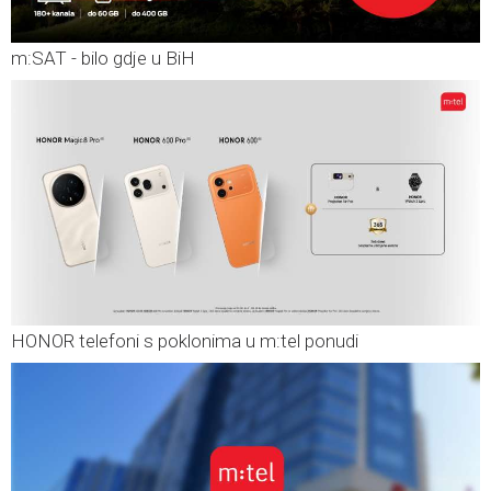
m:SAT - bilo gdje u BiH
HONOR telefoni s poklonima u m:tel ponudi