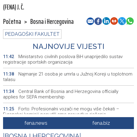
(FENA) J. Č.
Početna
>
Bosna i Hercegovina
PEDAGOŠKI FAKULTET
NAJNOVIJE VIJESTI
Ministarstvo civilnih poslova BiH unaprijedilo sustav
11:42
registracije sportskih organizacija
Najmanje 21 osoba je umrla u Južnoj Koreji u toplotnom
11:38
talasu
Central Bank of Bosnia and Herzegovina officially
11:34
applies for SEPA membership
Forto: Profesionalni vozači ne mogu više čekati –
11:25
Evropskoj komisiji ponudili smo provodivo rješenje
fena.news
fena.biz
Misija OSCE u BiH - Novinari moraju imati mogućnost da
11:20
svoj posao obavljaju slobodno i sigurno
|
BOSNA I HERCEGOVINA
|