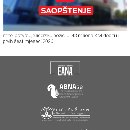
m:tel potvrđuje lidersku poziciju: 43 miliona KM dobiti u
prvih šest mjeseci 2026.