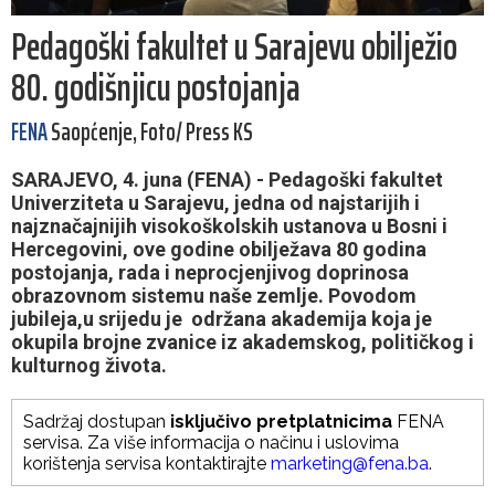
Pedagoški fakultet u Sarajevu obilježio
80. godišnjicu postojanja
FENA
Saopćenje, Foto/ Press KS
SARAJEVO, 4. juna (FENA) - Pedagoški fakultet
Univerziteta u Sarajevu, jedna od najstarijih i
najznačajnijih visokoškolskih ustanova u Bosni i
Hercegovini, ove godine obilježava 80 godina
postojanja, rada i neprocjenjivog doprinosa
obrazovnom sistemu naše zemlje. Povodom
jubileja,u srijedu je održana akademija koja je
okupila brojne zvanice iz akademskog, političkog i
kulturnog života.
Sadržaj dostupan
isključivo pretplatnicima
FENA
servisa. Za više informacija o načinu i uslovima
korištenja servisa kontaktirajte
marketing@fena.ba
.