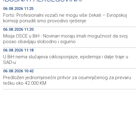
U BiH nema slučajeva ciklosporijaze, epidemija i dalje
11:18
06.08.2026 11:25
traje u SAD-u
Forto: Profesionalni vozači ne mogu više čekati – Evropskoj
komisiji ponudili smo provodivo rješenje
Ulysses obilježava završetak "Kralja Leara" nakon 26
11:14
06.08.2026 11:20
sezona
Misija OSCE u BiH - Novinari moraju imati mogućnost da svoj
posao obavljaju slobodno i sigurno
Sjeverna Koreja ispalila neidentifikovani projektil prema
11:07
moru
06.08.2026 11:18
U BiH nema slučajeva ciklosporijaze, epidemija i dalje traje u
Sunčano i vruće narednih dana, u popodnevnim
11:00
SAD-u
satima izgledni lokalni pljuskovi
06.08.2026 10:42
Predložen jednomjesečni pritvor za osumnjičenog za prevaru
Dvije bivše iranske nogometašice 'ponosne' na
10:48
dobijanje australskog državljanstva
tešku oko 42.000 KM