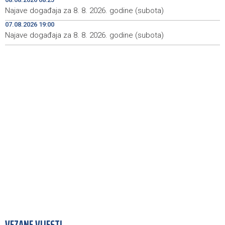
Najave događaja za 9. 8. 2026. godine (nedjelja)
18:54
Najave događaja za 8. 8. 2026. godine (subota)
07.08.2026 19:00
Vance: SAD očekuje od Irana da osigura siguran protok
18:34
nafte kroz Hormuški moreuz
Najave događaja za 8. 8. 2026. godine (subota)