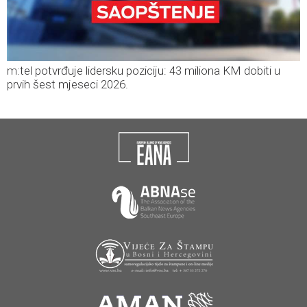
m:tel potvrđuje lidersku poziciju: 43 miliona KM dobiti u
prvih šest mjeseci 2026.