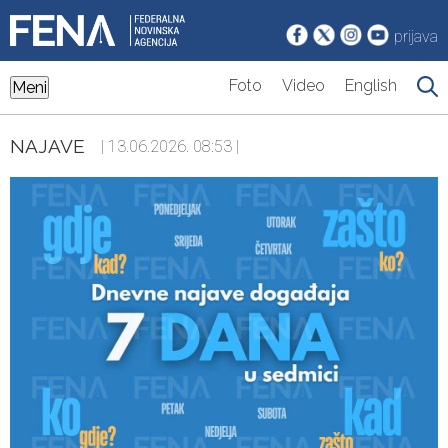
prijava
Foto
Video
English
Meni
NAJAVE
| 13.06.2026. 08:53 |