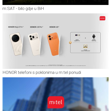
m:SAT - bilo gdje u BiH
HONOR telefoni s poklonima u m:tel ponudi