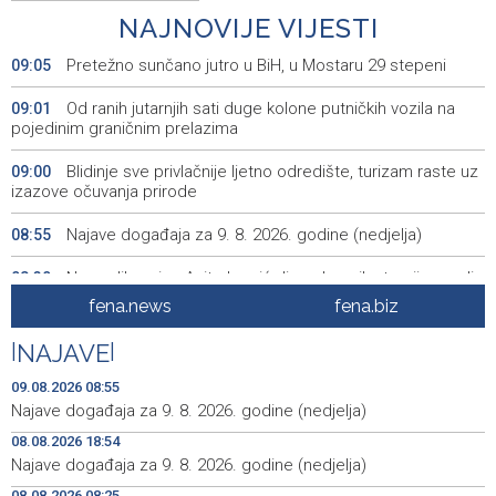
NAJNOVIJE VIJESTI
Pretežno sunčano jutro u BiH, u Mostaru 29 stepeni
09:05
Od ranih jutarnjih sati duge kolone putničkih vozila na
09:01
pojedinim graničnim prelazima
Blidinje sve privlačnije ljetno odredište, turizam raste uz
09:00
izazove očuvanja prirode
Najave događaja za 9. 8. 2026. godine (nedjelja)
08:55
Nova slikovnica Anite Lovrić djecu kroz ilustracije uvodi
08:30
u radosna otajstva krunice
fena.news
fena.biz
HZHM: U sudaru vlakova zbrinute 24 ozlijeđene osobe,
20:31
|
NAJAVE
|
12 zadržano na liječenju
09.08.2026 08:55
Metković: Na Maratonu lađa se natječe 31 ekipa
20:22
Najave događaja za 9. 8. 2026. godine (nedjelja)
08.08.2026 18:54
Tomislavgrad: Veterani Vojne policije HVO-a odali
20:15
Najave događaja za 9. 8. 2026. godine (nedjelja)
počast poginulim braniteljima
08.08.2026 08:25