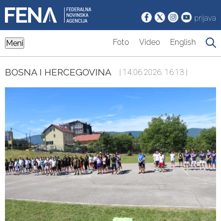
prijava
Foto
Video
English
Meni
BOSNA I HERCEGOVINA
| 14.06.2026. 16:13 |