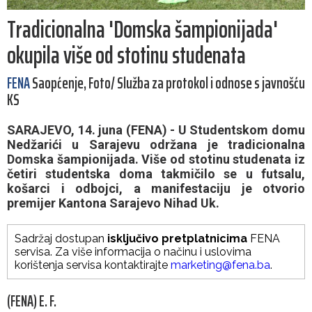
Tradicionalna 'Domska šampionijada'
okupila više od stotinu studenata
FENA
Saopćenje, Foto/ Služba za protokol i odnose s javnošću
KS
SARAJEVO, 14. juna (FENA) - U Studentskom domu
Nedžarići u Sarajevu održana je tradicionalna
Domska šampionijada. Više od stotinu studenata iz
četiri studentska doma takmičilo se u futsalu,
košarci i odbojci, a manifestaciju je otvorio
premijer Kantona Sarajevo Nihad Uk.
Sadržaj dostupan
isključivo pretplatnicima
FENA
servisa. Za više informacija o načinu i uslovima
korištenja servisa kontaktirajte
marketing@fena.ba
.
(FENA) E. F.