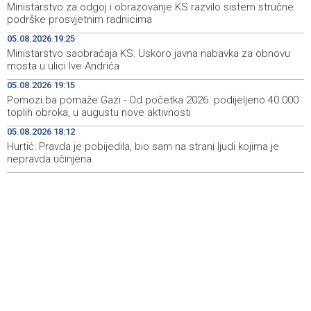
Ministarstvo za odgoj i obrazovanje KS razvilo sistem stručne
Pomozi.ba pomaže Gazi - Od početka 2026. podijeljeno
19:15
podrške prosvjetnim radnicima
40.000 toplih obroka, u augustu nove aktivnosti
05.08.2026 19:25
Ministarstvo saobraćaja KS: Uskoro javna nabavka za obnovu
Conference on representation of constituent peoples
19:12
mosta u ulici Ive Andrića
and Others in BiH institutions on August 7
05.08.2026 19:15
'Šetnica kulture' nastavljena modnom revijom i
19:12
Pomozi.ba pomaže Gazi - Od početka 2026. podijeljeno 40.000
predstavljanjem kozmetike
toplih obroka, u augustu nove aktivnosti
05.08.2026 18:12
Prosecutor's Office indicts former Court of BiH
19:05
employee for alleged embezzlement
Hurtić: Pravda je pobijedila, bio sam na strani ljudi kojima je
nepravda učinjena