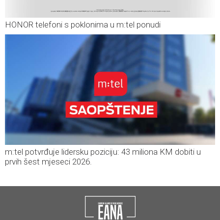
HONOR telefoni s poklonima u m:tel ponudi
m:tel potvrđuje lidersku poziciju: 43 miliona KM dobiti u
prvih šest mjeseci 2026.