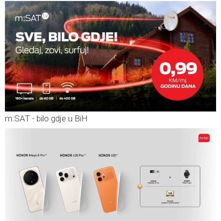
m:SAT - bilo gdje u BiH