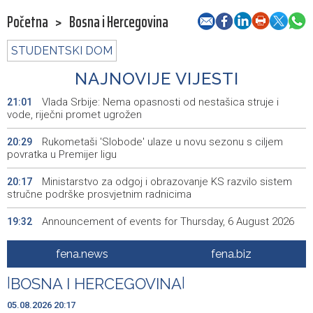
Početna
>
Bosna i Hercegovina
STUDENTSKI DOM
NAJNOVIJE VIJESTI
Vlada Srbije: Nema opasnosti od nestašica struje i
21:01
vode, riječni promet ugrožen
Rukometaši 'Slobode' ulaze u novu sezonu s ciljem
20:29
povratka u Premijer ligu
Ministarstvo za odgoj i obrazovanje KS razvilo sistem
20:17
stručne podrške prosvjetnim radnicima
Announcement of events for Thursday, 6 August 2026
19:32
Rise in electric scooter injuries among children; Biloš:
19:26
fena.news
fena.biz
Head and facial injuries most common
|
BOSNA I HERCEGOVINA
|
Ministarstvo saobraćaja KS: Uskoro javna nabavka za
19:25
obnovu mosta u ulici Ive Andrića
05.08.2026 20:17