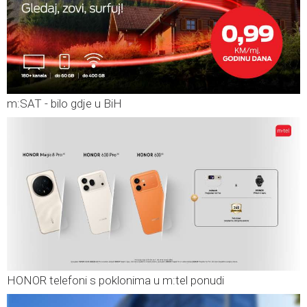
m:SAT - bilo gdje u BiH
HONOR telefoni s poklonima u m:tel ponudi