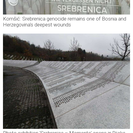
Komšić: Srebrenica genocide remains one of Bosnia and
Herzegovina's deepest wounds
Photo exhibition 'Srebrenica – Memento' opens in Rijeka