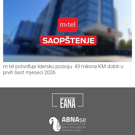
m:tel potvrđuje lidersku poziciju: 43 miliona KM dobiti u
prvih šest mjeseci 2026.