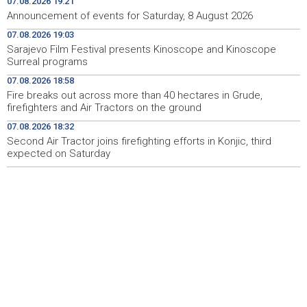
07.08.2026 19:21
Announcement of events for Saturday, 8 August 2026
Deset zeničkih rudara četvrtu noć ostali u jami
08:29
07.08.2026 19:03
Raspotočje
Sarajevo Film Festival presents Kinoscope and Kinoscope
Surreal programs
Podrška najmlađima: U Mostaru podijeljeno 50 ruksaka
08:25
sa školskim priborom
07.08.2026 18:58
Fire breaks out across more than 40 hectares in Grude,
Najave događaja za 8. 8. 2026. godine (subota)
08:25
firefighters and Air Tractors on the ground
07.08.2026 18:32
Etnofest Didak čuva hercegovačku tradiciju kroz
08:20
pjesmu, običaje i gastronomiju
Second Air Tractor joins firefighting efforts in Konjic, third
expected on Saturday