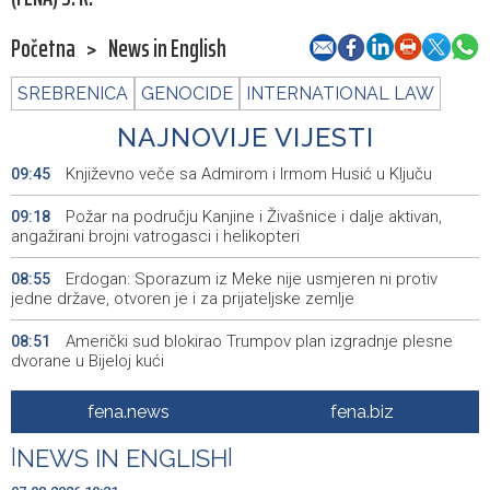
Početna
>
News in English
SREBRENICA
GENOCIDE
INTERNATIONAL LAW
NAJNOVIJE VIJESTI
Književno veče sa Admirom i Irmom Husić u Ključu
09:45
Požar na području Kanjine i Živašnice i dalje aktivan,
09:18
angažirani brojni vatrogasci i helikopteri
Erdogan: Sporazum iz Meke nije usmjeren ni protiv
08:55
jedne države, otvoren je i za prijateljske zemlje
Američki sud blokirao Trumpov plan izgradnje plesne
08:51
dvorane u Bijeloj kući
Danas sunčano, tokom dana umjeren porast noblake,
08:39
fena.news
fena.biz
praćen pljuskovima i grmljavinom
|
NEWS IN ENGLISH
|
Duge kolone vozila na graničnim prelazim na izlazu iz
08:34
BiH