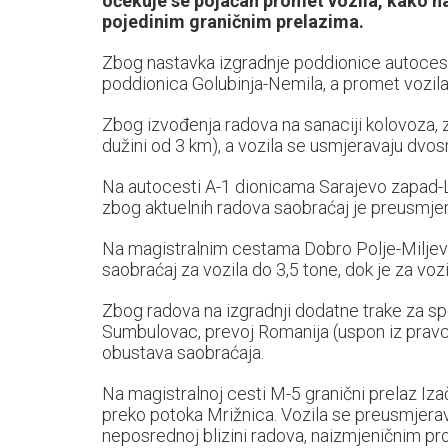
očekuje se pojačan promet vozila, kako n
pojedinim graničnim prelazima.
Zbog nastavka izgradnje poddionice autoces
poddionica Golubinja-Nemila, a promet vozil
Zbog izvođenja radova na sanaciji kolovoza, 
dužini od 3 km), a vozila se usmjeravaju dv
Na autocesti A-1 dionicama Sarajevo zapad-L
zbog aktuelnih radova saobraćaj je preusmjere
Na magistralnim cestama Dobro Polje-Miljevina
saobraćaj za vozila do 3,5 tone, dok je za vozi
Zbog radova na izgradnji dodatne trake za s
Sumbulovac, prevoj Romanija (uspon iz prav
obustava saobraćaja.
Na magistralnoj cesti M-5 granični prelaz Iza
preko potoka Mrižnica. Vozila se preusmjerav
neposrednoj blizini radova, naizmjeničnim p