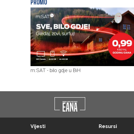
PROMO
m:SAT - bilo gdje u BiH
Vijesti
Resursi