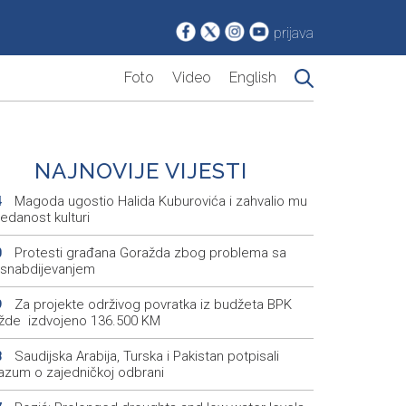
prijava
Foto
Video
English
NAJNOVIJE VIJESTI
Magoda ugostio Halida Kuburovića i zahvalio mu
4
edanost kulturi
Protesti građana Goražda zbog problema sa
0
snabdijevanjem
Za projekte održivog povratka iz budžeta BPK
9
žde izdvojeno 136.500 KM
Saudijska Arabija, Turska i Pakistan potpisali
8
azum o zajedničkoj odbrani