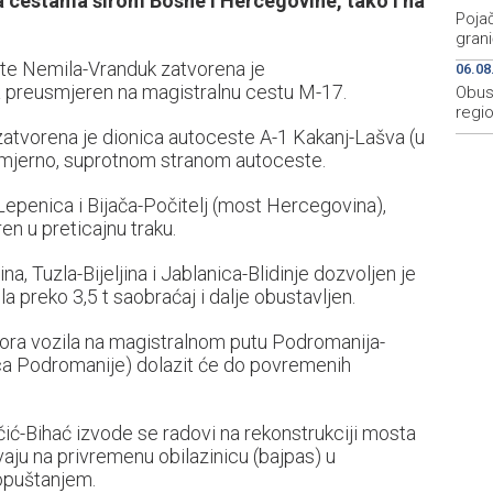
a cestama širom Bosne i Hercegovine, tako i na
Pojač
grani
te Nemila-Vranduk zatvorena je
06.08
a preusmjeren na magistralnu cestu M-17.
Obus
regio
zatvorena je dionica autoceste A-1 Kakanj-Lašva (u
osmjerno, suprotnom stranom autoceste.
epenica i Bijača-Počitelj (most Hercegovina),
n u preticajnu traku.
, Tuzla-Bijeljina i Jablanica-Blidinje dozvoljen je
la preko 3,5 t saobraćaj i dalje obustavljen.
pora vozila na magistralnom putu Podromanija-
ca Podromanije) dolazit će do povremenih
čić-Bihać izvode se radovi na rekonstrukciji mosta
aju na privremenu obilazinicu (bajpas) u
ropuštanjem.