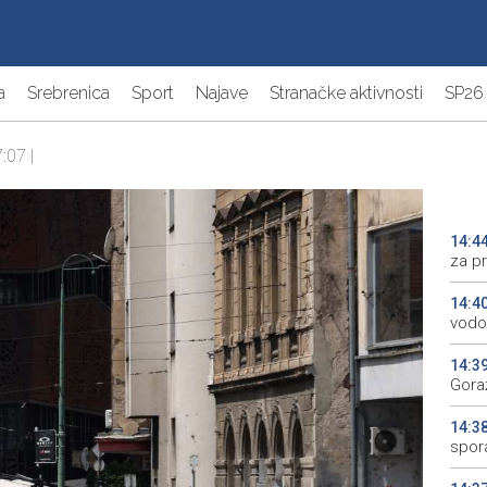
a
Srebrenica
Sport
Najave
Stranačke aktivnosti
SP26
:07 |
14:4
za pr
14:4
vodo
14:3
Gora
14:3
spor