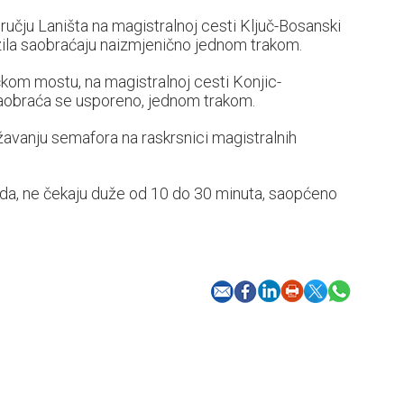
čju Laništa na magistralnoj cesti Ključ-Bosanski
zila saobraćaju naizmjenično jednom trakom.
ićkom mostu, na magistralnoj cesti Konjic-
 saobraća se usporeno, jednom trakom.
avanju semafora na raskrsnici magistralnih
ada, ne čekaju duže od 10 do 30 minuta, saopćeno