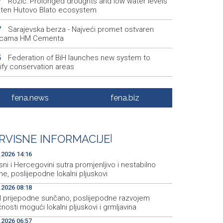
Rozić: Prolonged droughts and low water levels
7
aten Hutovo Blato ecosystem
Sarajevska berza - Najveći promet ostvaren
7
icama HM Cementa
Federation of BiH launches new system to
5
ify conservation areas
U Bosni i Hercegovini sutra promjenljivo i
6
bilno vrijeme, poslijepodne lokalni pljuskovi
fena.news
fena.biz
Vlada Kantona Sarajevo ulaže više od 46.000 KM
4
istupačniji Filozofski fakultet
RVISNE INFORMACIJE
|
Saudijska Arabija, Pakistan i Turska potpisali vojni
4
azum
.2026 14:16
ni i Hercegovini sutra promjenljivo i nestabilno
me, poslijepodne lokalni pljuskovi
.2026 08:18
H prijepodne sunčano, poslijepodne razvojem
nosti mogući lokalni pljuskovi i grmljavina
.2026 06:57