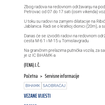
Zbog radova na redovnom održavanju na podru
Petrovac od 07 do 17 sati (osim vikenda) vo
U toku su radovi na zamjeni dilatacije na Rib
Jablanica. Radi se o kratkoj dionici (20m), a
Danas će se izvoditi radovi na redovnom održ
cesta M-6.1 i M-15 u Tomislavgradu.
Na graničnim prelazima putnička vozila, za s
je iz IC BiHAMK-a.
(FENA) J. Č.
Početna
>
Servisne informacije
BIHAMK
SAOBRAĆAJ
VEZANE VIJESTI