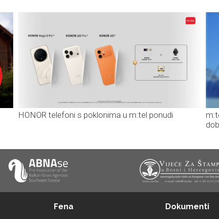
HONOR telefoni s poklonima u m:tel ponudi
m:t
dob
Fena
Dokumenti