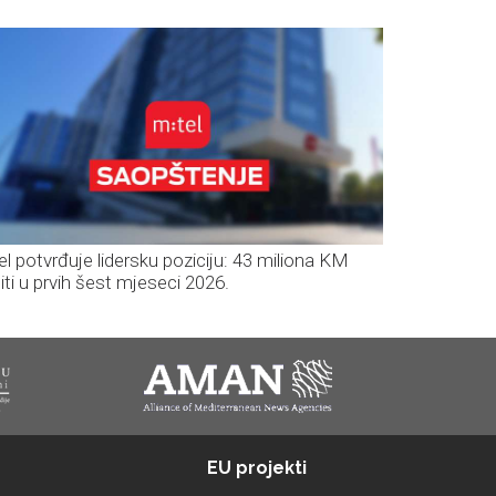
el potvrđuje lidersku poziciju: 43 miliona KM
iti u prvih šest mjeseci 2026.
EU projekti