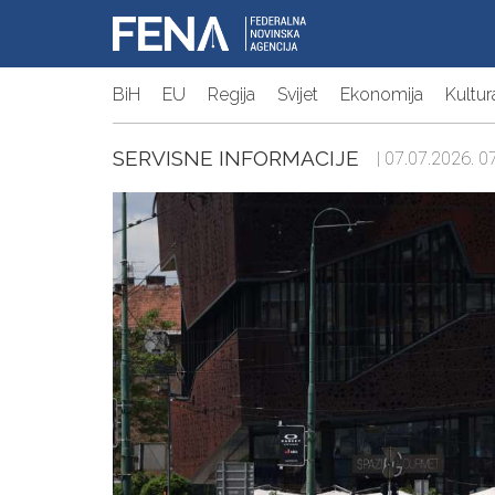
BiH
EU
Regija
Svijet
Ekonomija
Kultur
SERVISNE INFORMACIJE
| 07.07.2026. 07