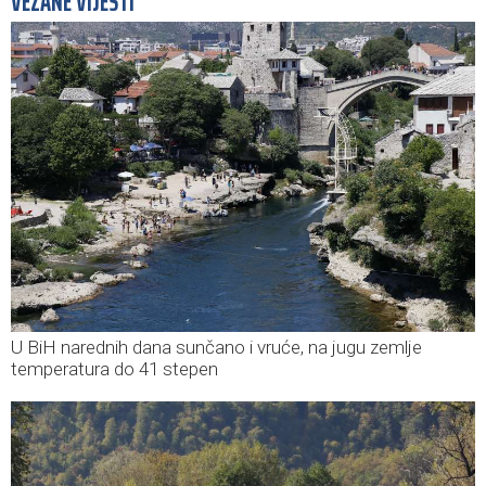
VEZANE VIJESTI
U BiH narednih dana sunčano i vruće, na jugu zemlje
temperatura do 41 stepen