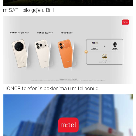
m:SAT - bilo gdje u BiH
HONOR telefoni s poklonima u m:tel ponudi