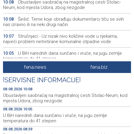
Obustavljen saobraćaj na magistralnoj cesti Stolac-
10:08
Neum, kod mjesta Udora, zbog nezgode
Šešić: Teme koje obrađuju dokumentarci tiču se svih
10:08
nas izravno ili na neki drugi način
Stručnjaci - Uz nizak nivo količine vode u rijekama,
10:07
najveći problem netretirane komunalne otpadne vode
U BiH narednih dana sunčano i vruće, na jugu zemlje
10:05
temperatura do 41 stepen
fena.news
fena.biz
Danas dva susreta nove sezone nogometne WWin lige
10:01
BiH
|
SERVISNE INFORMACIJE
|
Jakšić: U četiri godine građanima USK-a vraćeno više od
09:50
08.08.2026 10:08
25 miliona KM po osnovu pravosnažnih presuda
Obustavljen saobraćaj na magistralnoj cesti Stolac-Neum, kod
mjesta Udora, zbog nezgode
Književno veče sa Admirom i Irmom Husić u Ključu
09:45
08.08.2026 10:05
U BiH narednih dana sunčano i vruće, na jugu zemlje
Požar na području Kanjine i Živašnice i dalje aktivan,
09:18
temperatura do 41 stepen
angažirani brojni vatrogasci i helikopteri
08.08.2026 08:39
Erdogan: Sporazum iz Meke nije usmjeren ni protiv
08:55