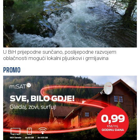
U BiH prijepodne sunčano, poslijepodne razvojem
oblačnosti mogući lokalni pljuskovi i grmljavina
PROMO