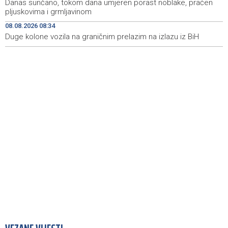
Danas sunčano, tokom dana umjeren porast noblake, praćen
jedne države, otvoren je i za prijateljske zemlje
pljuskovima i grmljavinom
08.08.2026 08:34
Američki sud blokirao Trumpov plan izgradnje plesne
08:51
dvorane u Bijeloj kući
Duge kolone vozila na graničnim prelazim na izlazu iz BiH