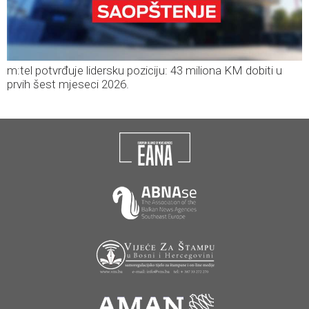
m:tel potvrđuje lidersku poziciju: 43 miliona KM dobiti u
prvih šest mjeseci 2026.