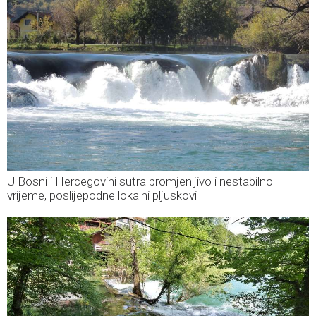
U Bosni i Hercegovini sutra promjenljivo i nestabilno
vrijeme, poslijepodne lokalni pljuskovi