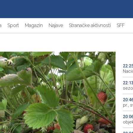
a
Sport
Magazin
Najave
Stranačke aktivnosti
SFF
22:2
Naci
22:1
sezo
20:4
pr., 
20:0
objek