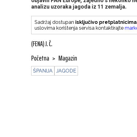
objavili PAN Europe, zajedno s nekoliko ne
analizu uzoraka jagoda iz 11 zemalja.
Sadržaj dostupan
isključivo pretplatnicima
uslovima korištenja servisa kontaktirajte
mark
(FENA) J. Č.
Početna
>
Magazin
ŠPANIJA
JAGODE