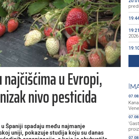
20:0
preds
19:4
19:2
2026
19:1
se v
19:0
najčišćima u Evropi,
Kino
19:0
|
MA
nizak nivo pesticida
07.08
Kanal
Vene
07.08
'Gast
 u Španiji spadaju među najmanje
proi
koj uniji, pokazuje studija koju su danas
07.08