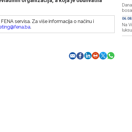
vladinih organizacija, a koja je obuhvatila
Dana
bosa
06.08
FENA servisa. Za više informacija o načinu i
Na V
eting@fena.ba
.
luksu