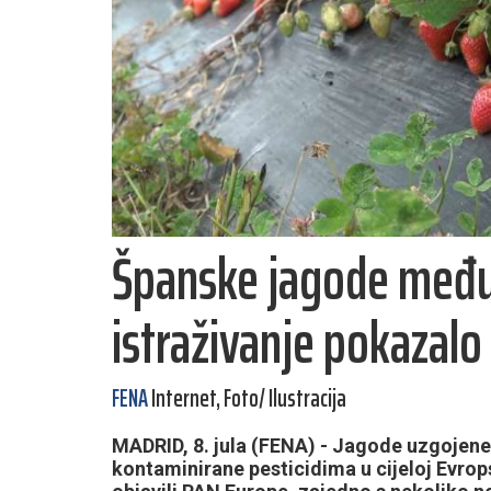
Španske jagode među 
istraživanje pokazalo 
FENA
Internet, Foto/ Ilustracija
MADRID, 8. jula (FENA) - Jagode uzgojene
kontaminirane pesticidima u cijeloj Evrops