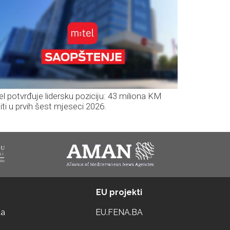
el potvrđuje lidersku poziciju: 43 miliona KM
iti u prvih šest mjeseci 2026.
EU projekti
ta
EU.FENA.BA