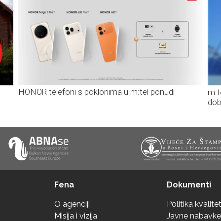
HONOR telefoni s poklonima u m:tel ponudi
m:t
dob
Fena
Dokumenti
O agenciji
Politika kvalite
Misija i vizija
Javne nabavke