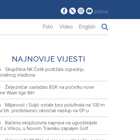
prijava
Foto
Video
English
NAJNOVIJE VIJESTI
Skupština NK Čelik podržala izgradnju
5
onalnog stadiona
Željezničar savladao BSK na početku nove
3
ne Wwin lige BiH
Miljanović i Suljić ostale bez polufinala na 100 m
6
svi bh. predstavnici okončali nastup na SP-u
Bačena eksplozivna naprava na ugostiteljski
6
t u Vitezu, u Novom Travniku zapaljen Golf