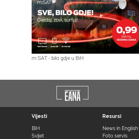
m:SAT - bilo gdje u BiH
Vijesti
Resursi
BiH
News in English
Svijet
Foto servis