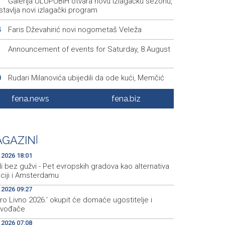
Galerija ULUPUBiH otvara novu izlagačku sezonu,
1
tavlja novi izlagački program
Faris Dževahirić novi nogometaš Veleža
4
Announcement of events for Saturday, 8 August
1
Rudari Milanovića ubijedili da ode kući, Memčić
0
eć ponovo vratio u jamu 'Raspotočje'
fena.news
fena.biz
Sarajevo Film Festival presents Kinoscope and
3
scope Surreal programs
Najave događaja za 8. 8. 2026. godine (subota)
0
GAZIN
|
.2026 18:01
i bez gužvi - Pet evropskih gradova kao alternativa
ciji i Amsterdamu
.2026 09:27
ro Livno 2026.' okupit će domaće ugostitelje i
zvođače
.2026 07:08