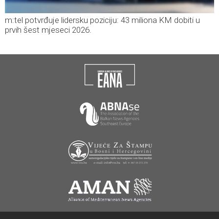
m:tel potvrđuje lidersku poziciju: 43 miliona KM dobiti u
prvih šest mjeseci 2026.