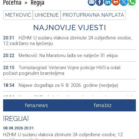
Početna
>
Regija
METKOVIĆ
UHIĆENJE
PROTUPRAVNA NAPLATA
NAJNOVIJE VIJESTI
HZHM: U sudaru vlakova zbrinute 24 ozlijeđene osobe,
20:31
12 zadržano na liječenju
Metković: Na Maratonu lađa se natječe 31 ekipa
20:22
Tomislavgrad: Veterani Vojne policije HVO-a odali
20:15
počast poginulim braniteljima
Najave događaja za 9. 8. 2026. godine (nedjelja)
18:54
Vance: SAD očekuje od Irana da osigura siguran protok
18:34
nafte kroz Hormuški moreuz
fena.news
fena.biz
Iranski šef sigurnosti: Hormuški moreuz će ostati
18:21
|
REGIJA
|
zatvoren dok SAD ne ispuni zahtjeve Teherana
08.08.2026 20:31
Iran 'vrlo blizu' dogovora s Omanom o novoj Hormuškoj
18:09
HZHM: U sudaru vlakova zbrinute 24 ozlijeđene osobe, 12
brodskoj ruti