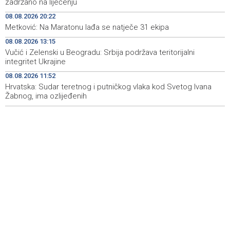
zadržano na liječenju
08.08.2026 20:22
Koncertom Marije Šerifović večeras se zatvara
18:05
Metković: Na Maratonu lađa se natječe 31 ekipa
manifestacija 'Dani dijaspore Travnik 2026'
08.08.2026 13:15
Kod mosta Brčko - Gunja pronađene kosti, vještaci
17:26
Vučić i Zelenski u Beogradu: Srbija podržava teritorijalni
sudske medicine utvrđuju porijeklo
integritet Ukrajine
08.08.2026 11:52
'Pekijada' u Varešu okupila 37 ekipa iz četiri države
17:15
regiona
Hrvatska: Sudar teretnog i putničkog vlaka kod Svetog Ivana
Žabnog, ima ozlijeđenih