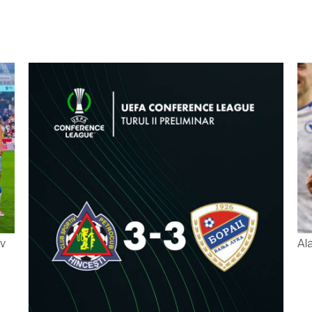
iv
Al