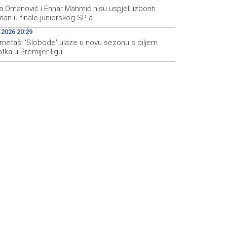
 Omanović i Enhar Mahmić nisu uspjeli izboriti
an u finale juniorskog SP-a
.2026 20:29
metaši 'Slobode' ulaze u novu sezonu s ciljem
tka u Premijer ligu