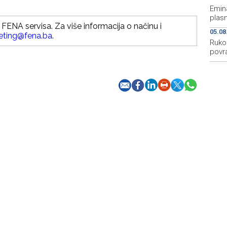
Emina
plasm
FENA servisa. Za više informacija o načinu i
05.08
eting@fena.ba
.
Ruko
povra