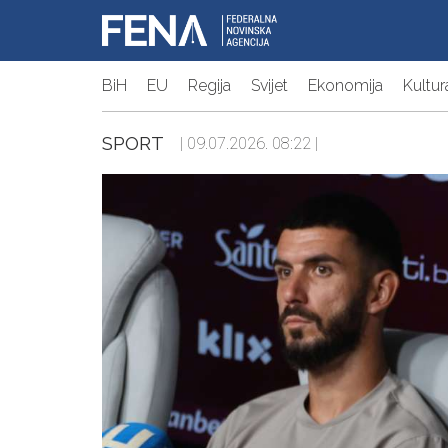
BiH
EU
Regija
Svijet
Ekonomija
Kultur
SPORT
| 09.07.2026. 08:22 |