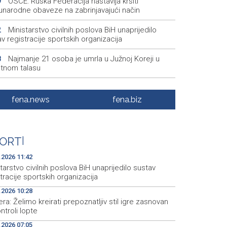
OSCE: Ruska Federacija nastavlja kršiti
9
narodne obaveze na zabrinjavajući način
Ministarstvo civilnih poslova BiH unaprijedilo
2
v registracije sportskih organizacija
Najmanje 21 osoba je umrla u Južnoj Koreji u
8
otnom talasu
Central Bank of Bosnia and Herzegovina officially
4
ies for SEPA membership
fena.news
fena.biz
Forto: Profesionalni vozači ne mogu više čekati –
5
skoj komisiji ponudili smo provodivo rješenje
ORT
|
Misija OSCE u BiH - Novinari moraju imati
0
ćnost da svoj posao obavljaju slobodno i sigurno
.2026 11:42
tarstvo civilnih poslova BiH unaprijedilo sustav
tracije sportskih organizacija
.2026 10:28
ra: Želimo kreirati prepoznatljiv stil igre zasnovan
ntroli lopte
.2026 07:05