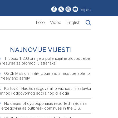
prijava
Foto
Video
English
NAJNOVIJE VIJESTI
TI uočio 1.200 primjera potencijalne zloupotrebe
5
ih resursa za promociju stranaka
OSCE Mission in BiH: Journalists must be able to
5
freely and safely
Kurtović i Hadžić razgovarali o važnosti i nastavku
2
tetnog i odgovornog socijalnog dijaloga
No cases of cyclosporiasis reported in Bosnia
9
Herzegovina as outbreak continues in the U.S.