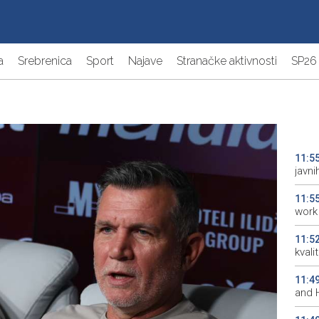
a
Srebrenica
Sport
Najave
Stranačke aktivnosti
SP26
11:5
javn
11:5
work 
11:5
kvali
11:4
and 