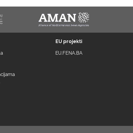
EU projekti
ta
EU.FENA.BA
acijama
a