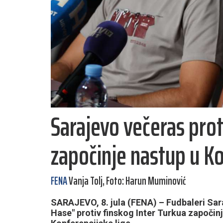
Sarajevo večeras prot
započinje nastup u Ko
FENA
Vanja Tolj, Foto: Harun Muminović
SARAJEVO, 8. jula (FENA) – Fudbaleri Sar
Hase" protiv finskog Inter Turkua započin