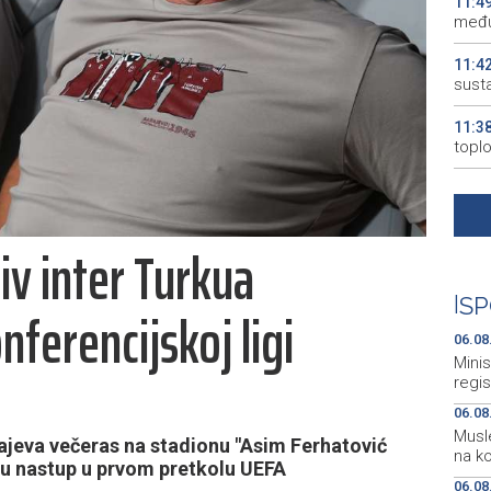
11:4
među
11:4
susta
11:3
topl
11:3
appl
iv inter Turkua
11:2
Evrop
|
SP
nferencijskoj ligi
11:2
mogu
06.08
Minis
regis
06.08
Musle
ajeva večeras na stadionu "Asim Ferhatović
na ko
ju nastup u prvom pretkolu UEFA
06.08