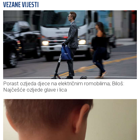
VEZANE VIJESTI
Porast ozljeda djece na električnim romobilima; Biloš:
Najčešće ozljede glave i lica