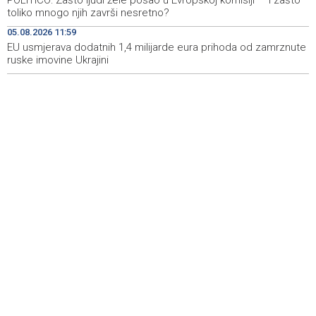
POLITICO: Zašto ljudi žele posao u Evropskoj komisiji — i zašto
toliko mnogo njih završi nesretno?
Požar kod Konjica i dalje aktivan, stanje bolje nego
15:37
05.08.2026 11:59
jutros
EU usmjerava dodatnih 1,4 milijarde eura prihoda od zamrznute
ruske imovine Ukrajini