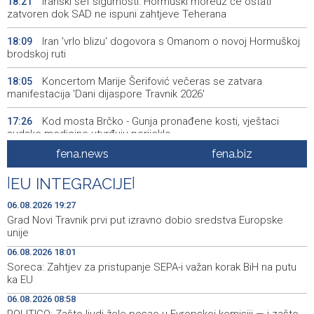
Iranski šef sigurnosti: Hormuški moreuz će ostati
18:21
zatvoren dok SAD ne ispuni zahtjeve Teherana
Iran 'vrlo blizu' dogovora s Omanom o novoj Hormuškoj
18:09
brodskoj ruti
Koncertom Marije Šerifović večeras se zatvara
18:05
manifestacija 'Dani dijaspore Travnik 2026'
Kod mosta Brčko - Gunja pronađene kosti, vještaci
17:26
sudske medicine utvrđuju porijeklo
fena.news
fena.biz
'Pekijada' u Varešu okupila 37 ekipa iz četiri države
17:15
regiona
|
EU INTEGRACIJE
|
U rijeci Krivaji kod Zavidovića utopio se muškarac
16:55
06.08.2026 19:27
Grad Novi Travnik prvi put izravno dobio sredstva Europske
Otvorena džamija u Milatkovićima kod Čajniča
16:08
unije
06.08.2026 18:01
Zmajice se okupile u Mostaru: Reprezentacija BiH kreće
15:55
Soreca: Zahtjev za pristupanje SEPA-i važan korak BiH na putu
po novu mediteransku priču
ka EU
SFF - Specijalna predfestivalska projekcija restauriranog
15:55
06.08.2026 08:58
filma 'Žena s krajolikom' Ivice Matića