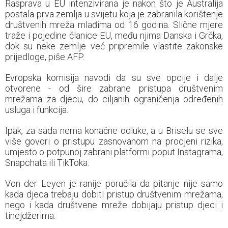
Rasprava u EU intenzivirana je nakon što je Australija
postala prva zemlja u svijetu koja je zabranila korištenje
društvenih mreža mlađima od 16 godina. Slične mjere
traže i pojedine članice EU, među njima Danska i Grčka,
dok su neke zemlje već pripremile vlastite zakonske
prijedloge, piše AFP.
Evropska komisija navodi da su sve opcije i dalje
otvorene - od šire zabrane pristupa društvenim
mrežama za djecu, do ciljanih ograničenja određenih
usluga i funkcija.
Ipak, za sada nema konačne odluke, a u Briselu se sve
više govori o pristupu zasnovanom na procjeni rizika,
umjesto o potpunoj zabrani platformi poput Instagrama,
Snapchata ili TikToka.
Von der Leyen je ranije poručila da pitanje nije samo
kada djeca trebaju dobiti pristup društvenim mrežama,
nego i kada društvene mreže dobijaju pristup djeci i
tinejdžerima.