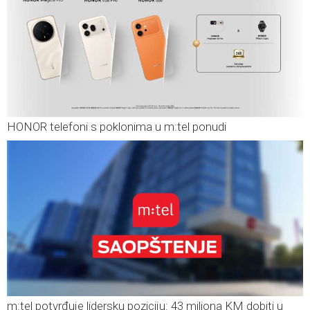
HONOR telefoni s poklonima u m:tel ponudi
m:tel potvrđuje lidersku poziciju: 43 miliona KM dobiti u