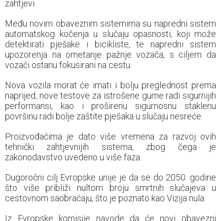
zahtjevi.
Među novim obaveznim sistemima su napredni sistem
automatskog kočenja u slučaju opasnosti, koji može
detektirati pješake i bicikliste, te napredni sistem
upozorenja na ometanje pažnje vozača, s ciljem da
vozači ostanu fokusirani na cestu.
Nova vozila morat će imati i bolju preglednost prema
naprijed, nove testove za istrošene gume radi sigurnijih
performansi, kao i proširenu sigurnosnu staklenu
površinu radi bolje zaštite pješaka u slučaju nesreće.
Proizvođačima je dato više vremena za razvoj ovih
tehnički zahtjevnijih sistema, zbog čega je
zakonodavstvo uvedeno u više faza.
Dugoročni cilj Evropske unije je da se do 2050. godine
što više približi nultom broju smrtnih slučajeva u
cestovnom saobraćaju, što je poznato kao Vizija nula.
Iz Evropske komisije navode da će novi obavezni