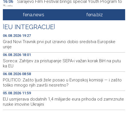
Sarajevo Film Festival brings special Youth Program to
16:06
Tuzla
fena.news
fena.biz
Posuški turnir 'Kamen, krš i maslina' potvrdio svoj ugled,
15:58
Kukoč ponovno na Topali
|
EU INTEGRACIJE
|
Priopćenje za javnost HDZ 1990
15:40
06.08.2026 19:27
Grad Novi Travnik prvi put izravno dobio sredstva Europske
Pentagon pozvao američke odbrambene firme da
14:53
unije
ubrzaju proizvodnju oružja usred iscrpljenih zaliha
06.08.2026 18:01
Soreca: Zahtjev za pristupanje SEPA-i važan korak BiH na putu
Svečano otvoren 26. Cazin Grand Prix, staza 'Krajiška
14:39
ka EU
zmija' ponovo okupila ljubitelje motosporta
06.08.2026 08:58
Mostar Jazz Fest 2026. od 23. do 25. kolovoza donosi
13:20
POLITICO: Zašto ljudi žele posao u Evropskoj komisiji — i zašto
tri večeri vrhunske glazbe
toliko mnogo njih završi nesretno?
05.08.2026 11:59
Izraelske snage izvode nova rušenja u južnom Libanu
12:21
EU usmjerava dodatnih 1,4 milijarde eura prihoda od zamrznute
ruske imovine Ukrajini