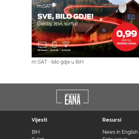
m:SAT - bilo gdje u BiH
Vijesti
Resursi
BiH
News in English