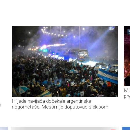
Mi
pr
Hiljade navijača dočekale argentinske
i
nogometaše, Messi nije doputovao s ekipom