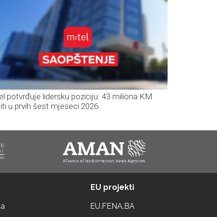
el potvrđuje lidersku poziciju: 43 miliona KM
iti u prvih šest mjeseci 2026.
EU projekti
ta
EU.FENA.BA