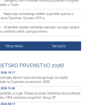
Sarajevo Film Festival donosi poseban Program
3
lade u Tuzlu
Najnovija ostvarenja velikih svjetskih autora u
1
ramu Summer Screen SFF-a
Izraelska vojska nastavlja napade na jugu Libana
5
os prekidu vatre i pregovorima
Izraelske snage izvršile raciju u gradu na
1
dnoj obali
fena.news
fena.biz
Normalizovan saobraćaj na dionici puta Stolac–
4
, kod mjesta Udora, nakon nezgode
JETSKO PRVENSTVO 2026
|
Vučić i Zelenski u Beogradu: Srbija podržava
5
orijalni integritet Ukrajine
.2026 19:17
izdvojila deset reprezentacija koje će tražiti
atak na Svjetsko prvenstvo 2030.
.2026 13:45
sjednik La Lige Tebas pozvao Infantina da podnese
vku: FIFA uništava nogomet zbog SP
.2026 08:17