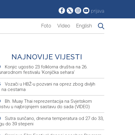
prijava
Foto
Video
English
NAJNOVIJE VIJESTI
Konjic ugostio 23 folklorna društva na 26.
9
narodnom festivalu ‘Konjička sehara’
Vozači u HBŽ-u pozvani na oprez zbog divljih
5
a na cestama
Bh. Muay Thai reprezentacija na Svjetskom
9
nstvu u najbrojnijem sastavu do sada (VIDEO)
Sutra sunčano, dnevna temperatura od 27 do 33,
0
ugu do 39 stepeni