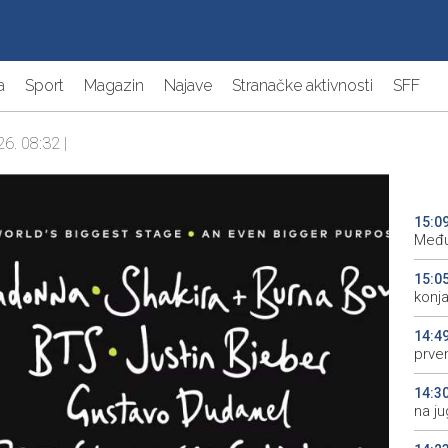
a
Sport
Magazin
Najave
Stranačke aktivnosti
SFF
26. 08:32 |
15:0
Među
15:0
konj
14:4
prve
14:3
na j