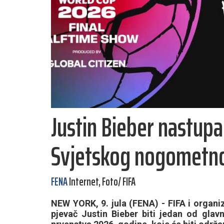
Justin Bieber nastup
Svjetskog nogometno
FENA
Internet, Foto/ FIFA
NEW YORK, 9. jula (FENA) - FIFA i organiz
pjevač Justin Bieber biti jedan od glav