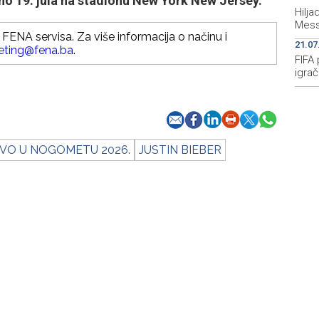
ano 19. jula na stadionu New York New Jersey.
Hilj
Mess
FENA servisa. Za više informacija o načinu i
21.07
eting@fena.ba
.
FIFA 
igrač
VO U NOGOMETU 2026.
JUSTIN BIEBER