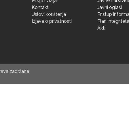
Misija i vizija
Javne nabavke
Kontakt
Javni oglasi
Uslovi korištenja
Pristup inform
Izjava o privatnosti
Plan integritet
Akti
prava zadržana