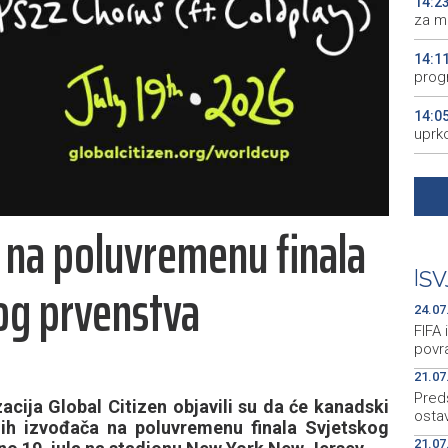
14:2
za m
14:1
prog
14:0
uprk
14:0
Zapa
a na poluvremenu finala
13:5
Neum
|
SV
g prvenstva
13:1
terit
24.07
FIFA 
povr
21.07
Pred
acija Global Citizen objavili su da će kanadski
osta
nih izvođača na poluvremenu finala Svjetskog
21.07