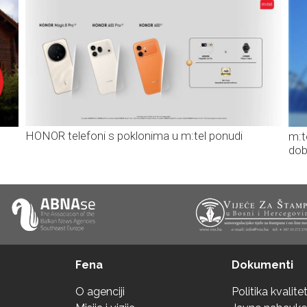
HONOR telefoni s poklonima u m:tel ponudi
m:t
dob
Fena
Dokumenti
O agenciji
Politika kvalite