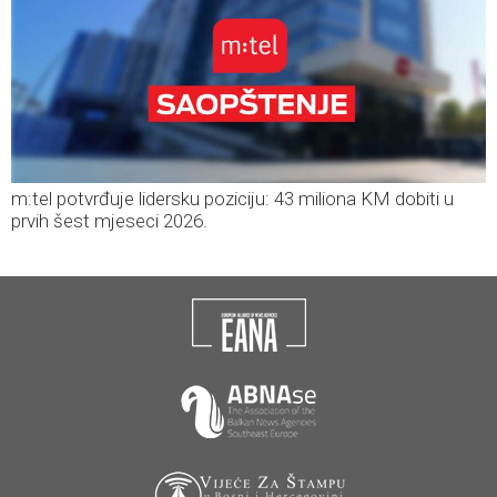
m:tel potvrđuje lidersku poziciju: 43 miliona KM dobiti u
prvih šest mjeseci 2026.