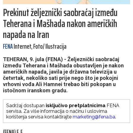
Prekinut željeznički saobraćaj između
Teherana i Mašhada nakon američkih
napada na Iran
FENA
Internet, Foto/ Ilustracija
TEHERAN, 9. jula (FENA) - Željeznički saobraćaj
između Teherana i Mašhada obustavljen je nakon
američkih napada, javila je državna televizija u
četvrtak, nekoliko sati prije nego što je pokojni
vrhovni vođa Ali Hamnei trebao biti pokopan u
istočnom iranskom gradu.
Sadržaj dostupan
isključivo pretplatnicima
FENA
servisa. Za više informacija o načinu i uslovima
korištenja servisa kontaktirajte
marketing@fena.ba
.
(FENA) F. F.