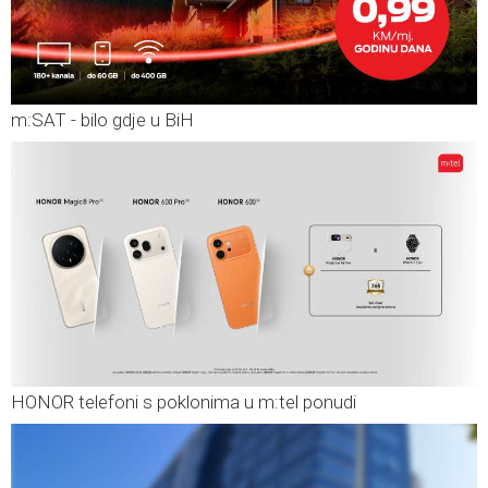
m:SAT - bilo gdje u BiH
HONOR telefoni s poklonima u m:tel ponudi