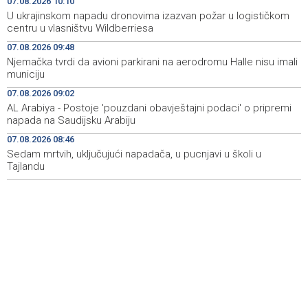
07.08.2026 10:10
nisu imali municiju
U ukrajinskom napadu dronovima izazvan požar u logističkom
centru u vlasništvu Wildberriesa
U Sarajevu počelo saobraćati 10 novih ISUZU autobusa
09:41
07.08.2026 09:48
Njemačka tvrdi da avioni parkirani na aerodromu Halle nisu imali
Crnogorska vlada pokazala je da poštuje Hrvatsku
09:32
municiju
Bećirović na svečanosti povodom Dana grada
09:31
07.08.2026 09:02
Cazina:Slobodarski narod Krajine nikad i niko nije slomio
AL Arabiya - Postoje 'pouzdani obavještajni podaci' o pripremi
napada na Saudijsku Arabiju
'Gastro Livno 2026.' okupit će domaće ugostitelje i
09:27
07.08.2026 08:46
proizvođače
Sedam mrtvih, uključujući napadača, u pucnjavi u školi u
Tajlandu