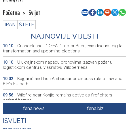
Početna
>
Svijet
IRAN
ŠTETE
NAJNOVIJE VIJESTI
Crishock and IDDEEA Director Badnjević discuss digital
10:10
transformation and upcoming elections
U ukrajinskom napadu dronovima izazvan požar u
10:10
logističkom centru u vlasništvu Wildberriesa
Kajganić and Irish Ambassador discuss rule of law and
10:02
BiH's EU path
Wildfire near Konjic remains active as firefighters
09:56
defend homes
fena.news
fena.biz
Juli donio rast turističkog prometa u KS - Više od 112
09:53
hiljada gostiju i 241 hiljada noćenja
|
SVIJET
|
Njemačka tvrdi da avioni parkirani na aerodromu Halle
09:48