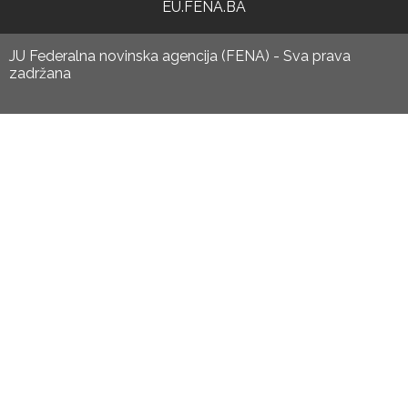
EU.FENA.BA
JU Federalna novinska agencija (FENA) - Sva prava
zadržana