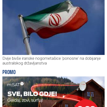
Dvije bivše iranske nogometašice 'ponosne' na dobijanje
australskog državljanstva
PROMO