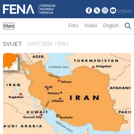
prijava
Foto
Video
English
Meni
SVIJET
| 09.07.2026. 13:05 |