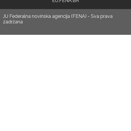
EU.FENA.BA
JU Federalna novinska agencija (FENA) - Sva prava
zadržana