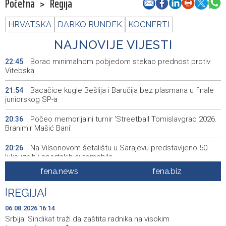
Početna
>
Regija
HRVATSKA
DARKO RUNDEK
KOCNERTI
NAJNOVIJE VIJESTI
Borac minimalnom pobjedom stekao prednost protiv
22:45
Vitebska
Bacačice kugle Bešlija i Baručija bez plasmana u finale
21:54
juniorskog SP-a
Počeo memorijalni turnir 'Streetball Tomislavgrad 2026.
20:36
Branimir Mašić Bani'
Na Vilsonovom šetalištu u Sarajevu predstavljeno 50
20:26
luksuznih i sportskih automobila
fena.news
fena.biz
Announcement of events for Friday, 7 August 2026
20:01
|
REGIJA
|
Drugi Festival bakri okupio mještane i posjetitelje kod
19:55
Livna
06.08.2026 16:14
Srbija: Sindikat traži da zaštita radnika na visokim
Novi Travnik receives first direct EU funding for UNESCO
19:45