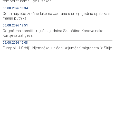
temperaturama uđe u zakon
heritage project
06.08.2026 13:34
Od tri najveće zračne luke na Jadranu u srpnju jedino splitska s
Crishock: OHR maintains an open dialogue with all
19:33
manje putnika
political stakeholders in BiH
06.08.2026 12:51
Velika nagrada Britanije ostaje u MotoGP kalendaru do
19:32
Odgođena konstituirajuća sjednica Skupštine Kosova nakon
2028. godine
Kurtijeva zahtjeva
06.08.2026 12:03
Španska krajnja ljevica i desnica ujedinjene protiv
19:29
Maroka kao suorganizatora SP 2030.
Europol: U Srbiji i Njemačkoj uhićeni krijumčari migranata iz Sirije