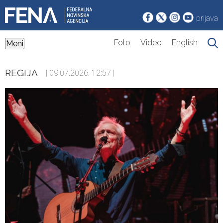
prijava
Foto
Video
English
Meni
REGIJA
| 09.07.2026. 12:57 |