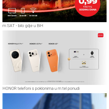
m:SAT - bilo gdje u BiH
HONOR telefoni s poklonima u m:tel ponudi