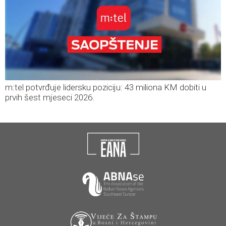
m:tel potvrđuje lidersku poziciju: 43 miliona KM dobiti u
prvih šest mjeseci 2026.