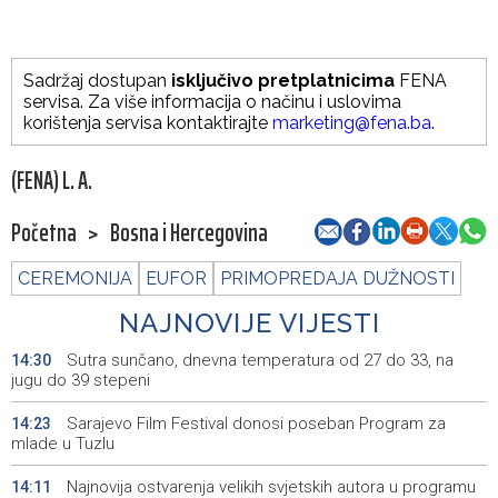
Sadržaj dostupan
isključivo pretplatnicima
FENA
servisa. Za više informacija o načinu i uslovima
korištenja servisa kontaktirajte
marketing@fena.ba
.
(FENA) L. A.
Početna
>
Bosna i Hercegovina
CEREMONIJA
EUFOR
PRIMOPREDAJA DUŽNOSTI
NAJNOVIJE VIJESTI
Sutra sunčano, dnevna temperatura od 27 do 33, na
14:30
jugu do 39 stepeni
Sarajevo Film Festival donosi poseban Program za
14:23
mlade u Tuzlu
Najnovija ostvarenja velikih svjetskih autora u programu
14:11