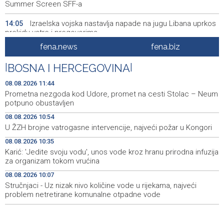
Summer Screen SFF-a
Izraelska vojska nastavlja napade na jugu Libana uprkos
14:05
prekidu vatre i pregovorima
fena.news
fena.biz
Izraelske snage izvršile raciju u gradu na Zapadnoj obali
14:01
|
BOSNA I HERCEGOVINA
|
Normalizovan saobraćaj na dionici puta Stolac–Neum,
13:54
kod mjesta Udora, nakon nezgode
08.08.2026 11:44
Prometna nezgoda kod Udore, promet na cesti Stolac – Neum
Vučić i Zelenski u Beogradu: Srbija podržava teritorijalni
13:15
potpuno obustavljen
integritet Ukrajine
08.08.2026 10:54
U ŽZH brojne vatrogasne intervencije, najveći požar u Kongori
Na magistralnoj cesti Stolac-Neum, kod mjesta Udora,
13:02
naizmjenično propuštanje vozila, jednom trakom
08.08.2026 10:35
Karić: 'Jedite svoju vodu', unos vode kroz hranu prirodna infuzija
Više od 500 učesnika na Drinskoj regati od Modrana do
12:59
za organizam tokom vrućina
Goražda
08.08.2026 10:07
Stručnjaci - Uz nizak nivo količine vode u rijekama, najveći
Crveni križ ŽZH organizira ljetovanje za djecu i mlade u
12:48
Novom Vinodolskom
problem netretirane komunalne otpadne vode