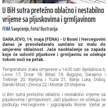
U BiH sutra pretežno oblačno i nestabilno
vrijeme sa pljuskovima i grmljavinom
FENA
Saopćenje, Foto/ Ilustracija
SARAJEVO, 14. maja (FENA) - U Bosni i Hercegovini
danas je preovladavalo sunčano uz malu do
umjerenu oblačnost. Jače naoblačenje sa zapada
koje će usloviti pljuskove i grmljavinu se očekuje
tokom noći na petak.
Temperature zraka izmjerene u 14.00 sati: Bjelašnica 6;
Livno 17; Drvar 18; Bihać 19; Bugojno, Sarajevo i
Trebinje 20; Bijeljina i Tuzla 21; Banja Luka, Doboj,
Sanski Most i Zenica 22 i Mostar 23 stepena.
U BiH sutra pretežno oblačno i nestabilno vrijeme sa
pljuskovima i grmljavinom. Jači pljuskovi se očekuju na
području Hercegovine i jugozapadu Bosne. Vjetar je