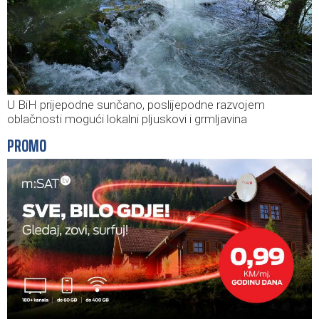
U BiH prijepodne sunčano, poslijepodne razvojem
oblačnosti mogući lokalni pljuskovi i grmljavina
PROMO