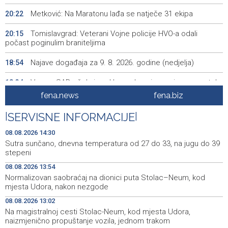
Metković: Na Maratonu lađa se natječe 31 ekipa
20:22
Tomislavgrad: Veterani Vojne policije HVO-a odali
20:15
počast poginulim braniteljima
Najave događaja za 9. 8. 2026. godine (nedjelja)
18:54
Vance: SAD očekuje od Irana da osigura siguran protok
18:34
nafte kroz Hormuški moreuz
fena.news
fena.biz
Iranski šef sigurnosti: Hormuški moreuz će ostati
18:21
|
SERVISNE INFORMACIJE
|
zatvoren dok SAD ne ispuni zahtjeve Teherana
08.08.2026 14:30
Iran 'vrlo blizu' dogovora s Omanom o novoj Hormuškoj
18:09
Sutra sunčano, dnevna temperatura od 27 do 33, na jugu do 39
brodskoj ruti
stepeni
08.08.2026 13:54
Koncertom Marije Šerifović večeras se zatvara
18:05
Normalizovan saobraćaj na dionici puta Stolac–Neum, kod
manifestacija 'Dani dijaspore Travnik 2026'
mjesta Udora, nakon nezgode
Kod mosta Brčko - Gunja pronađene kosti, vještaci
17:26
08.08.2026 13:02
sudske medicine utvrđuju porijeklo
Na magistralnoj cesti Stolac-Neum, kod mjesta Udora,
naizmjenično propuštanje vozila, jednom trakom
'Pekijada' u Varešu okupila 37 ekipa iz četiri države
17:15