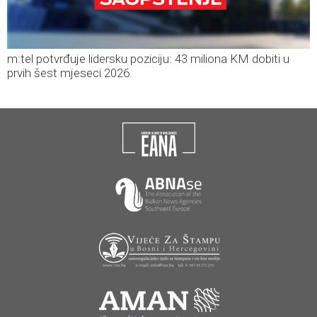
m:tel potvrđuje lidersku poziciju: 43 miliona KM dobiti u
prvih šest mjeseci 2026.