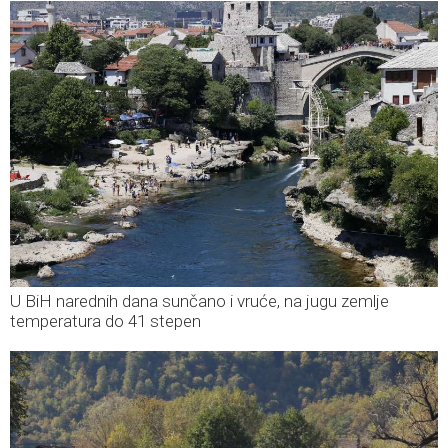
U BiH narednih dana sunčano i vruće, na jugu zemlje
temperatura do 41 stepen