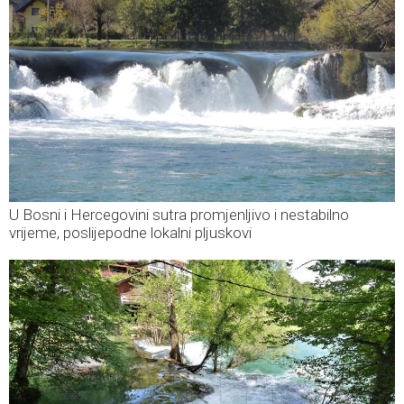
U Bosni i Hercegovini sutra promjenljivo i nestabilno
vrijeme, poslijepodne lokalni pljuskovi