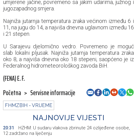
umjerene jačine, povremeno sa jakim udarima, južnog i
jugozapadnog smjera.
Najniža jutarnja temperatura zraka većinom između 6 i
11, na jugu do 14, a najviša dnevna uglavnom između 16
i 21 stepen.
U Sarajevu djelomično vedro. Povremeno je moguć
slab lokalni pljusak. Najniža jutarnja temperatura zraka
oko 8, a najviša dnevna oko 18 stepeni, saopćeno je iz
Federalnog hidrometeorološkog zavoda BiH.
(FENA) E. F.
Početna
>
Servisne informacije
FHMZBIH - VRIJEME
NAJNOVIJE VIJESTI
HZHM: U sudaru vlakova zbrinute 24 ozlijeđene osobe,
20:31
12 zadržano na liječenju