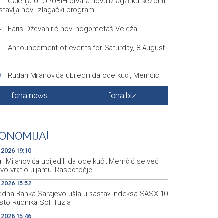
Galerija ULUPUBiH otvara novu izlagačku sezonu,
1
tavlja novi izlagački program
Faris Dževahirić novi nogometaš Veleža
4
Announcement of events for Saturday, 8 August
1
Rudari Milanovića ubijedili da ode kući, Memčić
0
eć ponovo vratio u jamu 'Raspotočje'
fena.news
fena.biz
Sarajevo Film Festival presents Kinoscope and
3
scope Surreal programs
Najave događaja za 8. 8. 2026. godine (subota)
0
ONOMIJA
|
.2026 19:10
i Milanovića ubijedili da ode kući, Memčić se već
vo vratio u jamu 'Raspotočje'
.2026 15:52
redna Banka Sarajevo ušla u sastav indeksa SASX-10
sto Rudnika Soli Tuzla
.2026 15:46