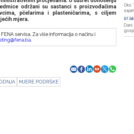
ministrativnim procjenama. U susret donošenju
Oko 
sedmice održani su sastanci s proizvođačima
sajam
vcima, pčelarima i plasteničarima, s ciljem
ojećih mjera.
07.08
Dani 
gosp
FENA servisa. Za više informacija o načinu i
eting@fena.ba
.
ODNJA
MJERE PODRŠKE