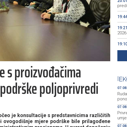
20:0
preds
19:4
19:2
2026
19:1
se v
19:0
je s proizvođačima
Kino
19:0
|
EK
podrške poljoprivredi
07.08
Rudar
pono
07.08
Priv
čeo je konsultacije s predstavnicima različitih
umje
i ovogodišnje mjere podrške bile prilagođene
07.08