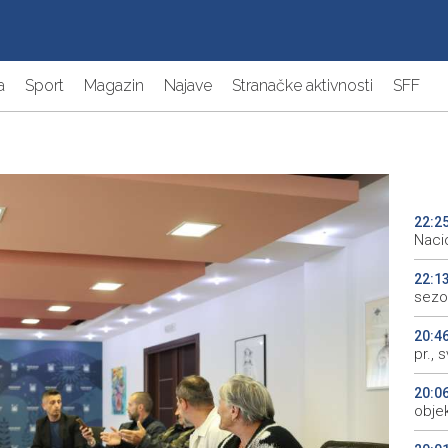
a
Sport
Magazin
Najave
Stranačke aktivnosti
SFF
22:2
Naci
22:1
sezo
20:4
pr., 
20:0
objek