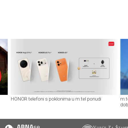
HONOR telefoni s poklonima u m:tel ponudi
m:t
dob