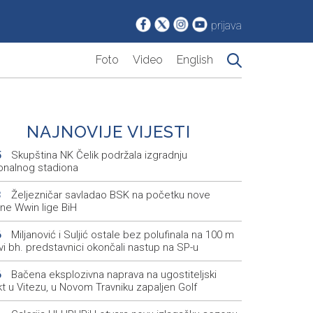
prijava
Foto
Video
English
NAJNOVIJE VIJESTI
Skupština NK Čelik podržala izgradnju
5
onalnog stadiona
Željezničar savladao BSK na početku nove
3
ne Wwin lige BiH
Miljanović i Suljić ostale bez polufinala na 100 m
6
svi bh. predstavnici okončali nastup na SP-u
Bačena eksplozivna naprava na ugostiteljski
6
t u Vitezu, u Novom Travniku zapaljen Golf