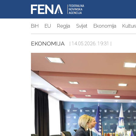
BiH
EU
Regija
Svijet
Ekonomija
Kultur
EKONOMIJA
| 14.05.2026. 19:31 |