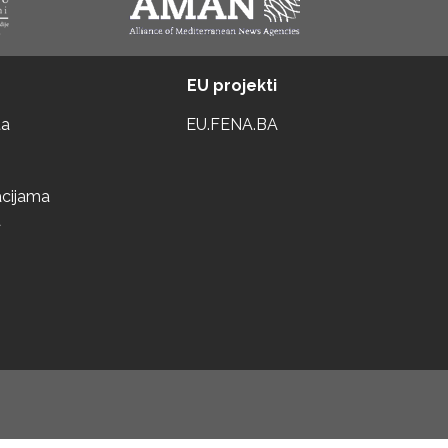
EU projekti
ta
EU.FENA.BA
acijama
a