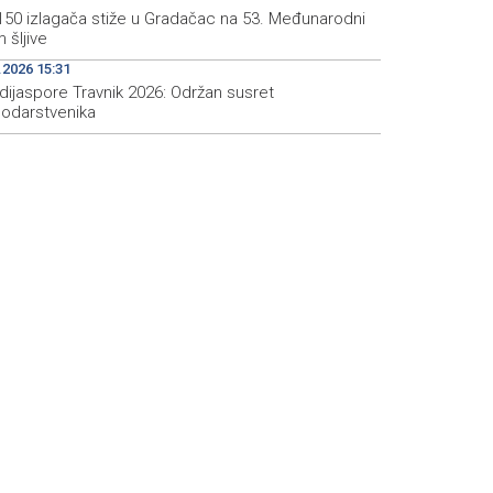
150 izlagača stiže u Gradačac na 53. Međunarodni
 šljive
.2026 15:31
dijaspore Travnik 2026: Održan susret
odarstvenika