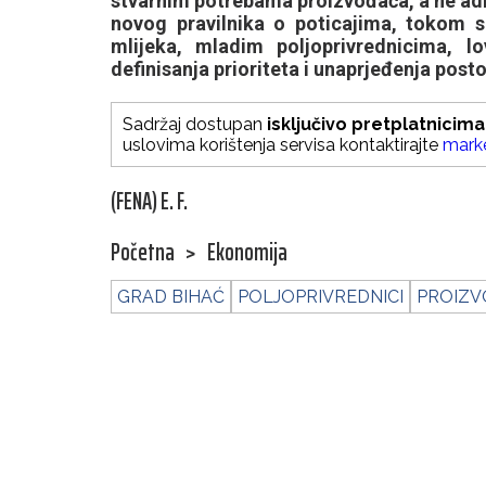
stvarnim potrebama proizvođača, a ne ad
novog pravilnika o poticajima, tokom 
mlijeka, mladim poljoprivrednicima, lo
definisanja prioriteta i unaprjeđenja post
Sadržaj dostupan
isključivo pretplatnicima
uslovima korištenja servisa kontaktirajte
mark
(FENA) E. F.
Početna
>
Ekonomija
GRAD BIHAĆ
POLJOPRIVREDNICI
PROIZV