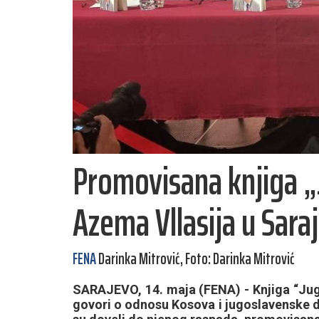
Promovisana knjiga „
Azema Vllasija u Sara
FENA
Darinka Mitrović, Foto: Darinka Mitrović
SARAJEVO, 14. maja (FENA) - Knjiga “Jugo
govori o odnosu Kosova i jugoslavenske 