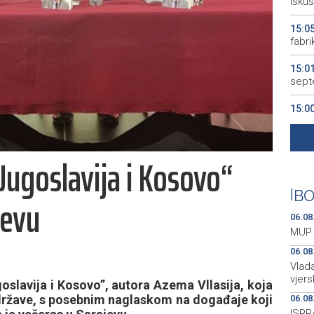
iskus
15:0
fabri
15:0
sept
15:0
14:5
istok
Jugoslavija i Kosovo“
14:5
parti
|
BO
jevu
06.08
MUP 
06.08
Vlada
vjers
slavija i Kosovo”, autora Azema Vllasija, koja
države, s posebnim naglaskom na događaje koji
06.08
ISPR