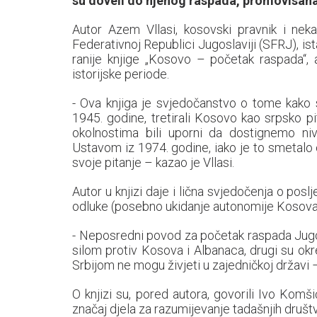
su doveli do njenog raspada, promovisana
Autor Azem Vllasi, kosovski pravnik i nekada
Federativnoj Republici Jugoslaviji (SFRJ), is
ranije knjige „Kosovo – početak raspada“, a
istorijske periode.
- Ova knjiga je svjedočanstvo o tome kako su
1945. godine, tretirali Kosovo kao srpsko p
okolnostima bili uporni da dostignemo ni
Ustavom iz 1974. godine, iako je to smetalo 
svoje pitanje – kazao je Vllasi.
Autor u knjizi daje i lična svjedočenja o pos
odluke (posebno ukidanje autonomije Kosova 
- Neposredni povod za početak raspada Jugosl
silom protiv Kosova i Albanaca, drugi su okre
Srbijom ne mogu živjeti u zajedničkoj državi 
O knjizi su, pored autora, govorili Ivo Komši
značaj djela za razumijevanje tadašnjih društve