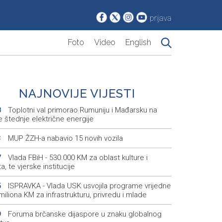
prijava
Foto
Video
English
NAJNOVIJE VIJESTI
Toplotni val primorao Rumuniju i Mađarsku na
8
 štednje električne energije
MUP ŽZH-a nabavio 15 novih vozila
3
Vlada FBiH - 530.000 KM za oblast kulture i
7
a, te vjerske institucije
ISPRAVKA - Vlada USK usvojila programe vrijedne
5
miliona KM za infrastrukturu, privredu i mlade
Foruma brčanske dijaspore u znaku globalnog
9