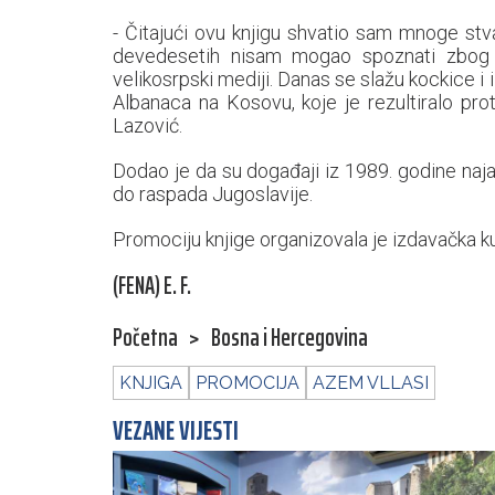
- Čitajući ovu knjigu shvatio sam mnoge st
devedesetih nisam mogao spoznati zbog me
velikosrpski mediji. Danas se slažu kockice i
Albanaca na Kosovu, koje je rezultiralo pr
Lazović.
Dodao je da su događaji iz 1989. godine najav
do raspada Jugoslavije.
Promociju knjige organizovala je izdavačka ku
(FENA) E. F.
Početna
>
Bosna i Hercegovina
KNJIGA
PROMOCIJA
AZEM VLLASI
VEZANE VIJESTI