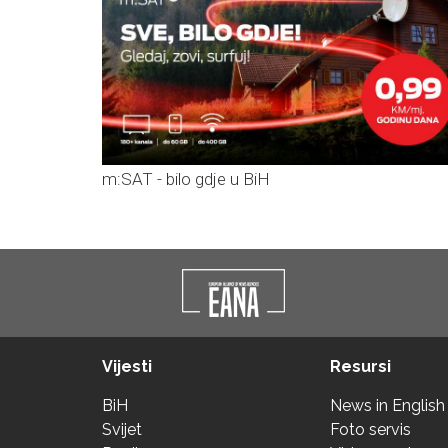
m:SAT - bilo gdje u BiH
Vijesti
Resursi
BiH
News in English
Svijet
Foto servis