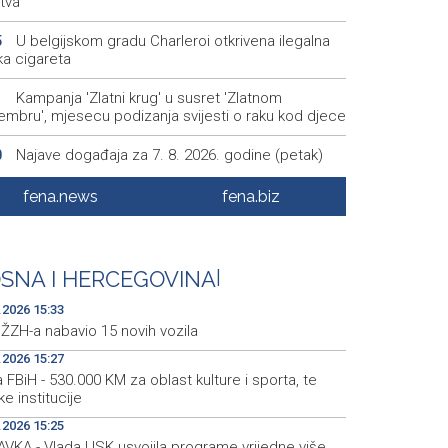
tva
U belgijskom gradu Charleroi otkrivena ilegalna
5
ka cigareta
Kampanja 'Zlatni krug' u susret 'Zlatnom
1
embru', mjesecu podizanja svijesti o raku kod djece
Najave događaja za 7. 8. 2026. godine (petak)
0
Većina Amerikanaca protivi se ratu na Bliskom
6
fena.news
fena.biz
u
Central Election Commission of BiH fines three
4
es, coalition KM 18,500
SNA I HERCEGOVINA
|
.2026 15:33
ŽZH-a nabavio 15 novih vozila
.2026 15:27
 FBiH - 530.000 KM za oblast kulture i sporta, te
ke institucije
.2026 15:25
AVKA - Vlada USK usvojila programe vrijedne više