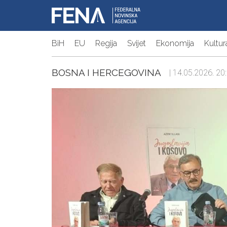
BiH
EU
Regija
Svijet
Ekonomija
Kultur
BOSNA I HERCEGOVINA
| 14.05.2026. 20: