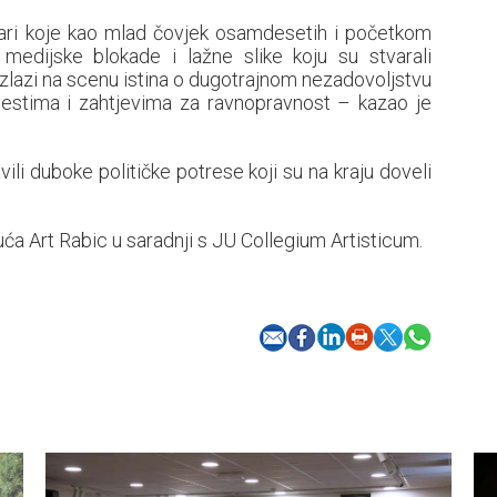
vari koje kao mlad čovjek osamdesetih i početkom
dijske blokade i lažne slike koju su stvarali
 izlazi na scenu istina o dugotrajnom nezadovoljstvu
otestima i zahtjevima za ravnopravnost – kazao je
ili duboke političke potrese koji su na kraju doveli
ća Art Rabic u saradnji s JU Collegium Artisticum.