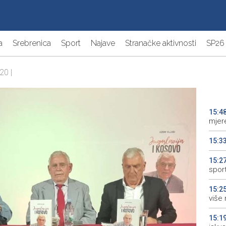
a
Srebrenica
Sport
Najave
Stranačke aktivnosti
SP26
20 |
15:4
mjere
15:3
15:2
sport
15:2
više 
15:1