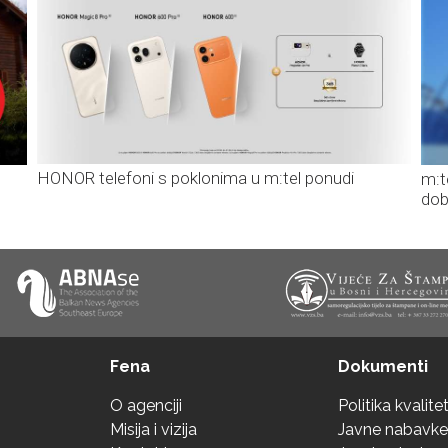
HONOR telefoni s poklonima u m:tel ponudi
m:t
dob
Fena
Dokumenti
O agenciji
Politika kvalite
Misija i vizija
Javne nabavke