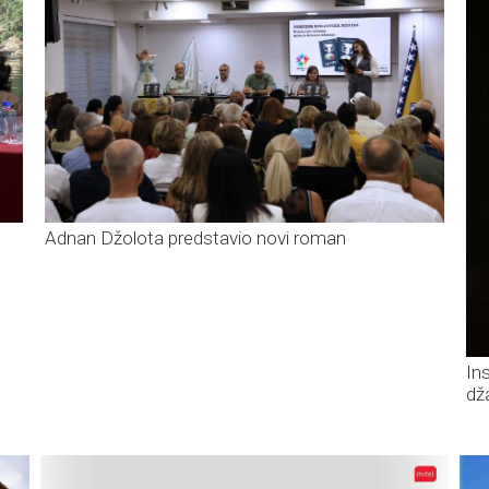
Adnan Džolota predstavio novi roman
In
dž