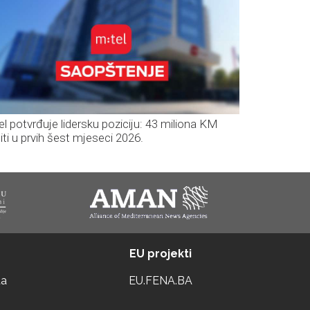
el potvrđuje lidersku poziciju: 43 miliona KM
iti u prvih šest mjeseci 2026.
EU projekti
ta
EU.FENA.BA