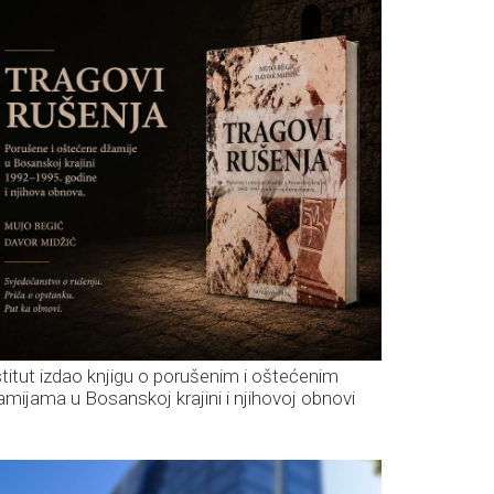
stitut izdao knjigu o porušenim i oštećenim
amijama u Bosanskoj krajini i njihovoj obnovi