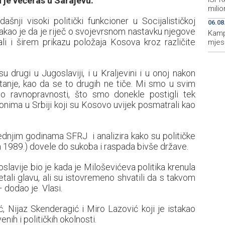
 je večeras u Sarajevu.
milio
šnji visoki politički funkcioner u Socijalističkoj
06.08
takao je da je riječ o svojevrsnom nastavku njegove
Kampa
li i širem prikazu položaja Kosova kroz različite
mjes
 drugi u Jugoslaviji, i u Kraljevini i u onoj nakon
itanje, kao da se to drugih ne tiče. Mi smo u svim
vo ravnopravnosti, što smo donekle postigli tek
onima u Srbiji koji su Kosovo uvijek posmatrali kao
ljednjim godinama SFRJ i analizira kako su političke
1989.) dovele do sukoba i raspada bivše države.
avije bio je kada je Miloševićeva politika krenula
tali glavu, ali su istovremeno shvatili da s takvom
– dodao je Vlasi.
ć, Nijaz Skenderagić i Miro Lazović koji je istakao
nih i političkih okolnosti.