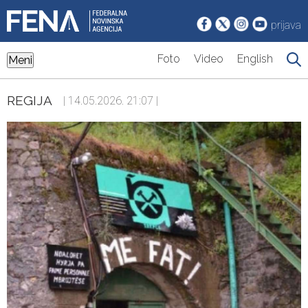
prijava
Foto
Video
English
Meni
REGIJA
| 14.05.2026. 21:07 |