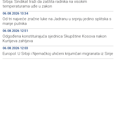
Srbija: Sindikat traži da zaštita radnika na visokim
Novi Travnik receives first direct EU funding for UNESCO
19:45
temperaturama uđe u zakon
heritage project
06.08.2026 13:34
Od tri najveće zračne luke na Jadranu u srpnju jedino splitska s
Crishock: OHR maintains an open dialogue with all
19:33
manje putnika
political stakeholders in BiH
06.08.2026 12:51
Velika nagrada Britanije ostaje u MotoGP kalendaru do
19:32
Odgođena konstituirajuća sjednica Skupštine Kosova nakon
2028. godine
Kurtijeva zahtjeva
06.08.2026 12:03
Španska krajnja ljevica i desnica ujedinjene protiv
19:29
Maroka kao suorganizatora SP 2030.
Europol: U Srbiji i Njemačkoj uhićeni krijumčari migranata iz Sirije