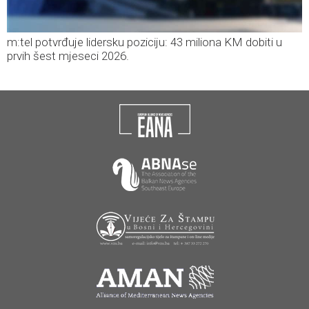
m:tel potvrđuje lidersku poziciju: 43 miliona KM dobiti u
prvih šest mjeseci 2026.