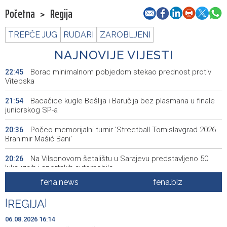
Početna
>
Regija
TREPČE JUG
RUDARI
ZAROBLJENI
NAJNOVIJE VIJESTI
Borac minimalnom pobjedom stekao prednost protiv
22:45
Vitebska
Bacačice kugle Bešlija i Baručija bez plasmana u finale
21:54
juniorskog SP-a
Počeo memorijalni turnir 'Streetball Tomislavgrad 2026.
20:36
Branimir Mašić Bani'
Na Vilsonovom šetalištu u Sarajevu predstavljeno 50
20:26
luksuznih i sportskih automobila
fena.news
fena.biz
Announcement of events for Friday, 7 August 2026
20:01
|
REGIJA
|
Drugi Festival bakri okupio mještane i posjetitelje kod
19:55
Livna
06.08.2026 16:14