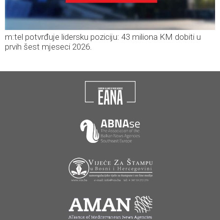
m:tel potvrđuje lidersku poziciju: 43 miliona KM dobiti u
prvih šest mjeseci 2026.