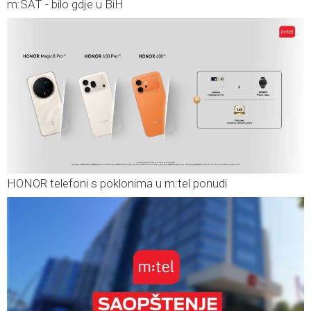
m:SAT - bilo gdje u BiH
HONOR telefoni s poklonima u m:tel ponudi