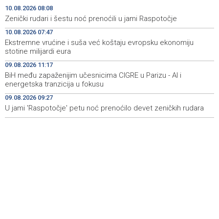
Zenički rudari i šestu noć prenoćili u jami Raspotočje
08:08
10.08.2026 08:08
Zenički rudari i šestu noć prenoćili u jami Raspotočje
Svjetska mora u julu zabilježila najvišu temperaturu
08:06
10.08.2026 07:47
otkad postoje mjerenja
Ekstremne vrućine i suša već koštaju evropsku ekonomiju
stotine milijardi eura
Trump imenovao Willa Scharfa za glavnog pravnog
07:47
savjetnika Bijele kuće
09.08.2026 11:17
BiH među zapaženijim učesnicima CIGRE u Parizu - AI i
Ekstremne vrućine i suša već koštaju evropsku
07:47
energetska tranzicija u fokusu
ekonomiju stotine milijardi eura
09.08.2026 09:27
U jami 'Raspotočje' petu noć prenoćilo devet zeničkih rudara
Danas u Sarajevu akcija darivanja krvi - Daruj krv, budi
07:40
opet njihov heroj