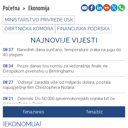
Početna
>
Ekonomija
MINISTARSTVO PRIVREDE USK
OBRTNIČKA KOMORA
FINANCIJSKA PODRŠKA
NAJNOVIJE VIJESTI
Narednih dana sunčano, temperature zraka na jugu do
08:37
40 stepeni
Pezer danas lovi normu za večerašnje finale na
08:34
Evropskom prvenstvu u Birminghamu
'Odiseja' zaradila više od milijardu dolara, postala
08:27
najuspješniji film Christophera Nolana
Zelenski: Do 50.000 sjevernokorejskih vojnika bit će
08:21
raspoređeno u Rusiji
fena.news
fena.biz
Više od milion ljudi evakuirano u Kini zbog tajfuna
08:18
Dolphin
|
EKONOMIJA
|