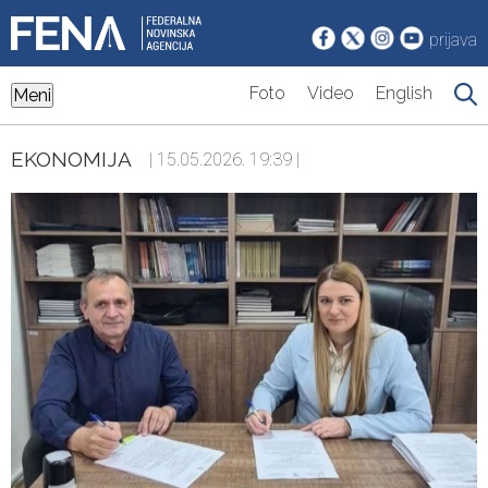
prijava
Foto
Video
English
Meni
EKONOMIJA
| 15.05.2026. 19:39 |