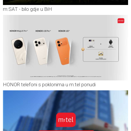
m:SAT - bilo gdje u BiH
HONOR telefoni s poklonima u m:tel ponudi