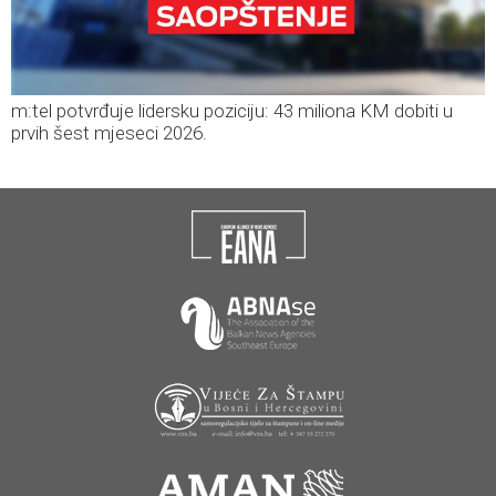
m:tel potvrđuje lidersku poziciju: 43 miliona KM dobiti u
prvih šest mjeseci 2026.