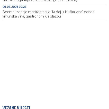
Najave događaja za 7. 8. 2026. godine (petak)
Announcement of events for Friday, 7 August 2026
20:01
06.08.2026 09:23
Sedmo izdanje manifestacije 'Kušaj ljubuška vina' donosi
Drugi Festival bakri okupio mještane i posjetitelje kod
19:55
Livna
vrhunska vina, gastronomiju i glazbu
VEZANE VIJESTI