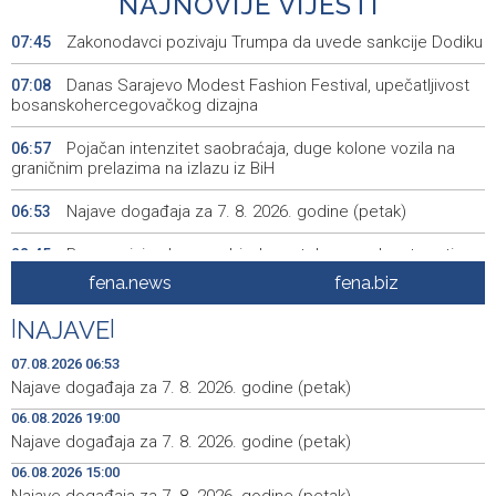
NAJNOVIJE VIJESTI
Zakonodavci pozivaju Trumpa da uvede sankcije Dodiku
07:45
Danas Sarajevo Modest Fashion Festival, upečatljivost
07:08
bosanskohercegovačkog dizajna
Pojačan intenzitet saobraćaja, duge kolone vozila na
06:57
graničnim prelazima na izlazu iz BiH
Najave događaja za 7. 8. 2026. godine (petak)
06:53
Borac minimalnom pobjedom stekao prednost protiv
22:45
Vitebska
fena.news
fena.biz
Bacačice kugle Bešlija i Baručija bez plasmana u finale
21:54
|
NAJAVE
|
juniorskog SP-a
07.08.2026 06:53
Počeo memorijalni turnir 'Streetball Tomislavgrad 2026.
20:36
Najave događaja za 7. 8. 2026. godine (petak)
Branimir Mašić Bani'
06.08.2026 19:00
Najave događaja za 7. 8. 2026. godine (petak)
Na Vilsonovom šetalištu u Sarajevu predstavljeno 50
20:26
luksuznih i sportskih automobila
06.08.2026 15:00