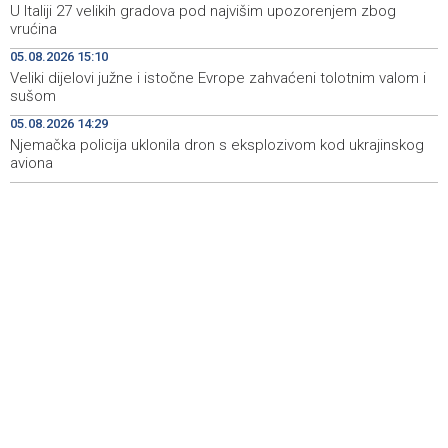
U Italiji 27 velikih gradova pod najvišim upozorenjem zbog
Conference on representation of constituent peoples
19:12
vrućina
and Others in BiH institutions on August 7
05.08.2026 15:10
'Šetnica kulture' nastavljena modnom revijom i
19:12
Veliki dijelovi južne i istočne Evrope zahvaćeni tolotnim valom i
predstavljanjem kozmetike
sušom
05.08.2026 14:29
Prosecutor's Office indicts former Court of BiH
19:05
employee for alleged embezzlement
Njemačka policija uklonila dron s eksplozivom kod ukrajinskog
aviona