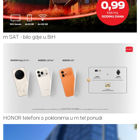
m:SAT - bilo gdje u BiH
HONOR telefoni s poklonima u m:tel ponudi