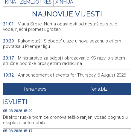
KINA
ZEMLJOTRES
XINHUA
NAJNOVIJE VIJESTI
Vlada Srbije: Nema opasnosti od nestašica struje i
21:01
vode, riječni promet ugrožen
Rukometaši 'Slobode' ulaze u novu sezonu s ciljem
20:29
povratka u Premijer ligu
Ministarstvo za odgoj i obrazovanje KS razvilo sistem
20:17
stručne podrške prosvjetnim radnicima
Announcement of events for Thursday, 6 August 2026
19:32
Rise in electric scooter injuries among children; Biloš:
19:26
fena.news
fena.biz
Head and facial injuries most common
|
SVIJET
|
Ministarstvo saobraćaja KS: Uskoro javna nabavka za
19:25
obnovu mosta u ulici Ive Andrića
05.08.2026 15:29
Direktor ruske tvornice dronova teško ranjen, vozač poginuo u
Pomozi.ba pomaže Gazi - Od početka 2026. podijeljeno
19:15
eksploziji automobila
40.000 toplih obroka, u augustu nove aktivnosti
05.08.2026 15:17