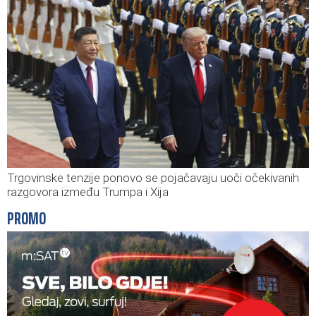
Trgovinske tenzije ponovo se pojačavaju uoči očekivanih
razgovora između Trumpa i Xija
PROMO