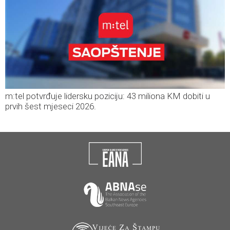
m:tel potvrđuje lidersku poziciju: 43 miliona KM dobiti u
prvih šest mjeseci 2026.