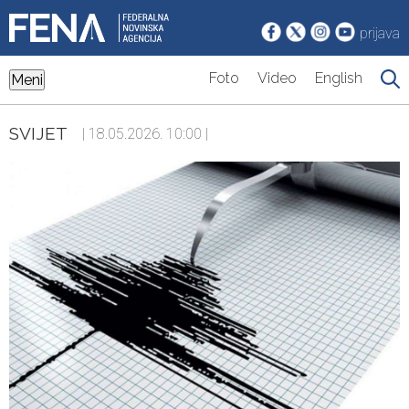
prijava
Foto
Video
English
Meni
SVIJET
| 18.05.2026. 10:00 |