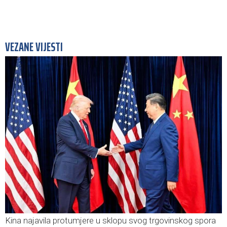
VEZANE VIJESTI
Kina najavila protumjere u sklopu svog trgovinskog spora