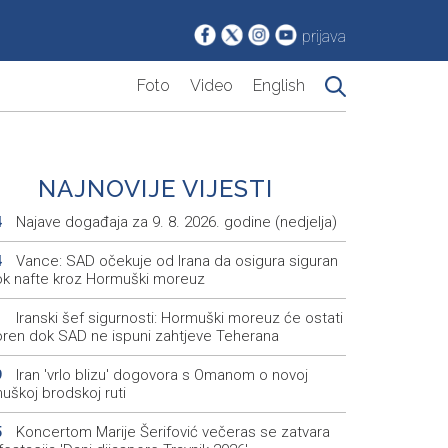
prijava
Foto
Video
English
NAJNOVIJE VIJESTI
Najave događaja za 9. 8. 2026. godine (nedjelja)
4
Vance: SAD očekuje od Irana da osigura siguran
4
ok nafte kroz Hormuški moreuz
Iranski šef sigurnosti: Hormuški moreuz će ostati
1
oren dok SAD ne ispuni zahtjeve Teherana
Iran 'vrlo blizu' dogovora s Omanom o novoj
9
uškoj brodskoj ruti
Koncertom Marije Šerifović večeras se zatvara
5