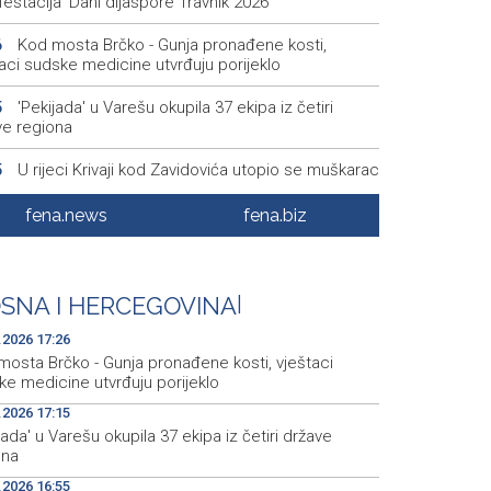
estacija 'Dani dijaspore Travnik 2026'
Kod mosta Brčko - Gunja pronađene kosti,
6
aci sudske medicine utvrđuju porijeklo
'Pekijada' u Varešu okupila 37 ekipa iz četiri
5
ve regiona
U rijeci Krivaji kod Zavidovića utopio se muškarac
5
Otvorena džamija u Milatkovićima kod Čajniča
8
fena.news
fena.biz
Zmajice se okupile u Mostaru: Reprezentacija
5
kreće po novu mediteransku priču
SNA I HERCEGOVINA
|
.2026 17:26
mosta Brčko - Gunja pronađene kosti, vještaci
ke medicine utvrđuju porijeklo
.2026 17:15
jada' u Varešu okupila 37 ekipa iz četiri države
ona
.2026 16:55