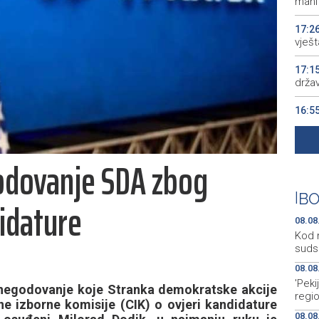
manif
17:2
vješt
17:1
drža
16:5
16:0
odovanje SDA zbog
15:5
BiH 
|
BO
idature
08.08
Kod 
suds
08.08
'Peki
negodovanje koje Stranka demokratske akcije
regi
 izborne komisije (CIK) o ovjeri kandidature
08.08