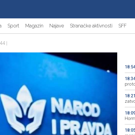
a
Sport
Magazin
Najave
Stranačke aktivnosti
SFF
44 |
18:5
18:3
prot
18:2
zatv
18:0
Horm
18:0