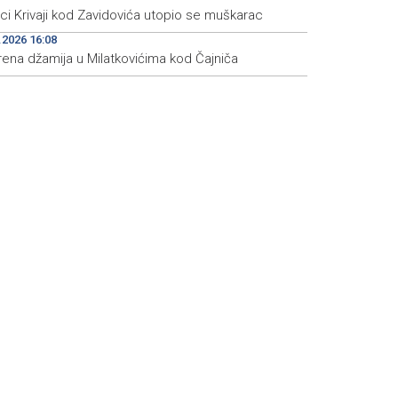
eci Krivaji kod Zavidovića utopio se muškarac
.2026 16:08
rena džamija u Milatkovićima kod Čajniča