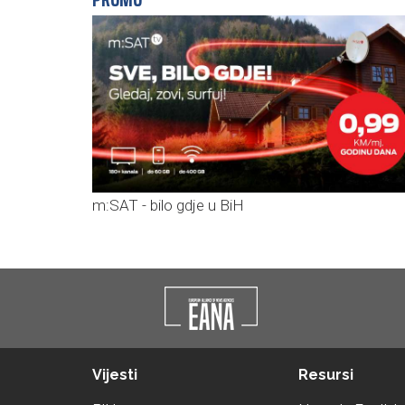
m:SAT - bilo gdje u BiH
Vijesti
Resursi