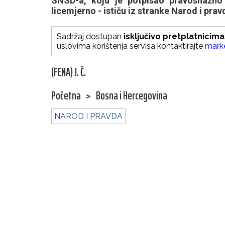
SNSD-a, koju je potpisao pravosnažno
licemjerno - ističu iz stranke Narod i prav
Sadržaj dostupan
isključivo pretplatnicima
uslovima korištenja servisa kontaktirajte
mark
(FENA) J. Č.
Početna
>
Bosna i Hercegovina
NAROD I PRAVDA