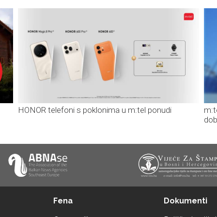
HONOR telefoni s poklonima u m:tel ponudi
m:t
dob
Fena
Dokumenti