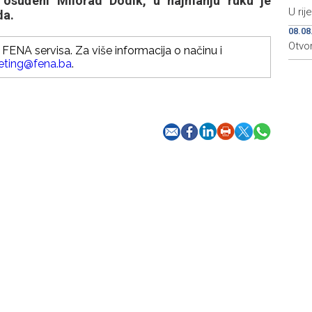
 osuđeni Milorad Dodik, u najmanju ruku je
U rij
da.
08.08
Otvo
FENA servisa. Za više informacija o načinu i
eting@fena.ba
.