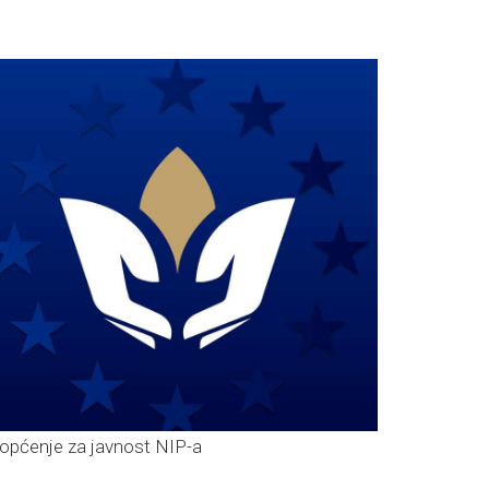
općenje za javnost NIP-a