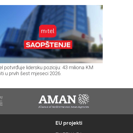
el potvrđuje lidersku poziciju: 43 miliona KM
iti u prvih šest mjeseci 2026.
EU projekti