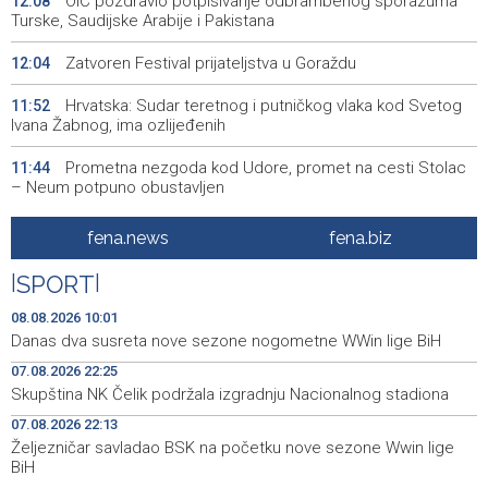
OIC pozdravio potpisivanje odbrambenog sporazuma
12:08
Turske, Saudijske Arabije i Pakistana
Zatvoren Festival prijateljstva u Goraždu
12:04
Hrvatska: Sudar teretnog i putničkog vlaka kod Svetog
11:52
Ivana Žabnog, ima ozlijeđenih
Prometna nezgoda kod Udore, promet na cesti Stolac
11:44
– Neum potpuno obustavljen
'ELVIS, moj komšija' najbolji muzički dokumentarni film na
11:27
fena.news
fena.biz
City film festu u Niškoj Banji
|
SPORT
|
Zračna luka Split rekordna u Hrvatskoj sa 770 tisuća
11:16
putnika u srpnju
08.08.2026 10:01
Danas dva susreta nove sezone nogometne WWin lige BiH
Svečani doček Zelenskog u Beogradu, u fokusu
11:09
07.08.2026 22:25
razgovora odnosi Srbije i Ukrajine
Skupština NK Čelik podržala izgradnju Nacionalnog stadiona
U ŽZH brojne vatrogasne intervencije, najveći požar u
10:54
07.08.2026 22:13
Kongori
Željezničar savladao BSK na početku nove sezone Wwin lige
BiH
Karić: 'Jedite svoju vodu', unos vode kroz hranu prirodna
10:35