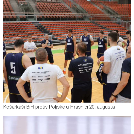
Košarkaši BiH protiv Poljske u Hrasnici 20. augusta