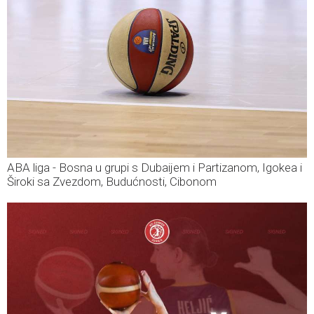
ABA liga - Bosna u grupi s Dubaijem i Partizanom, Igokea i
Široki sa Zvezdom, Budućnosti, Cibonom