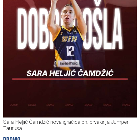
Sara Heljić Čamdžić nova igračica bh. prvakinja Jumper
Taurusa
PROMO