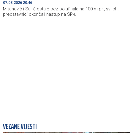
infuzija za organizam tokom vrućina
07.08.2026 20:46
Miljanović i Suljić ostale bez polufinala na 100 m pr., svi bh.
predstavnici okončali nastup na SP-u
Obustavljen saobraćaj na magistralnoj cesti Stolac-
10:08
Neum, kod mjesta Udora, zbog nezgode
VEZANE VIJESTI