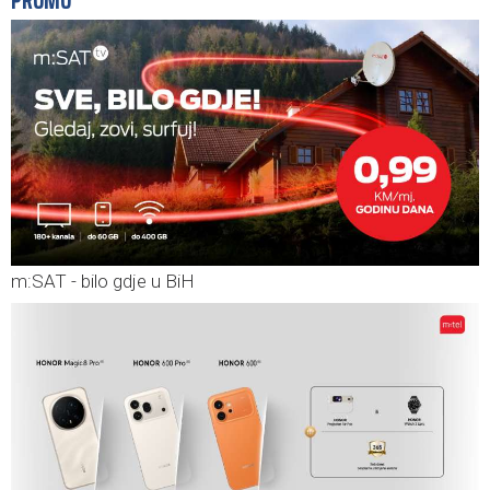
m:SAT - bilo gdje u BiH