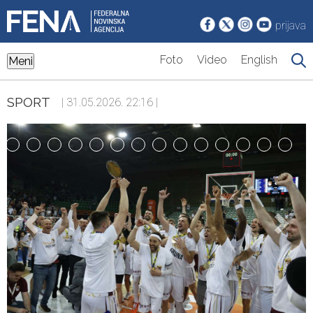
prijava
Foto
Video
English
Meni
SPORT
| 31.05.2026. 22:16 |