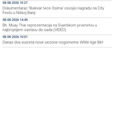
08.08.2026 15:27
Koncertom Marije Šerifović večeras se zatvara
18:05
Dokumentarac 'Bulevar Ivice Osima' osvojio nagradu na City
manifestacija 'Dani dijaspore Travnik 2026'
Festu u Niškoj Banji
Kod mosta Brčko - Gunja pronađene kosti, vještaci
17:26
08.08.2026 14:49
sudske medicine utvrđuju porijeklo
Bh. Muay Thai reprezentacija na Svjetskom prvenstvu u
najbrojnijem sastavu do sada (VIDEO)
'Pekijada' u Varešu okupila 37 ekipa iz četiri države
17:15
08.08.2026 10:01
regiona
Danas dva susreta nove sezone nogometne WWin lige BiH