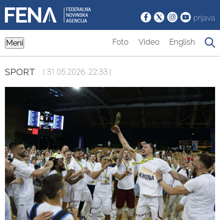
prijava
Foto
Video
English
Meni
SPORT
| 31.05.2026. 22:33 |