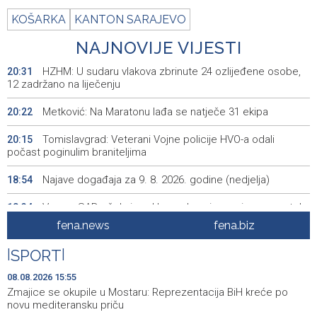
KOŠARKA
KANTON SARAJEVO
NAJNOVIJE VIJESTI
HZHM: U sudaru vlakova zbrinute 24 ozlijeđene osobe,
20:31
12 zadržano na liječenju
Metković: Na Maratonu lađa se natječe 31 ekipa
20:22
Tomislavgrad: Veterani Vojne policije HVO-a odali
20:15
počast poginulim braniteljima
Najave događaja za 9. 8. 2026. godine (nedjelja)
18:54
Vance: SAD očekuje od Irana da osigura siguran protok
18:34
nafte kroz Hormuški moreuz
fena.news
fena.biz
Iranski šef sigurnosti: Hormuški moreuz će ostati
18:21
|
SPORT
|
zatvoren dok SAD ne ispuni zahtjeve Teherana
08.08.2026 15:55
Iran 'vrlo blizu' dogovora s Omanom o novoj Hormuškoj
18:09
Zmajice se okupile u Mostaru: Reprezentacija BiH kreće po
brodskoj ruti
novu mediteransku priču