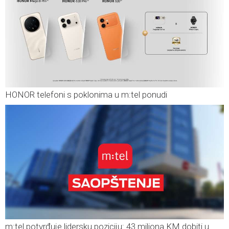
HONOR telefoni s poklonima u m:tel ponudi
m:tel potvrđuje lidersku poziciju: 43 miliona KM dobiti u