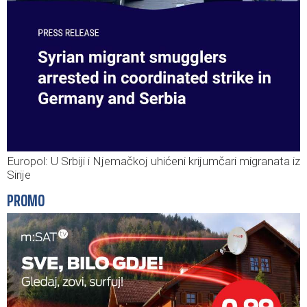
Europol: U Srbiji i Njemačkoj uhićeni krijumčari migranata iz
Sirije
PROMO