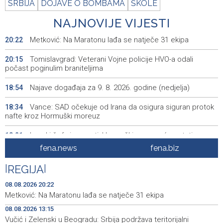
SRBIJA
DOJAVE O BOMBAMA
ŠKOLE
NAJNOVIJE VIJESTI
Metković: Na Maratonu lađa se natječe 31 ekipa
20:22
Tomislavgrad: Veterani Vojne policije HVO-a odali
20:15
počast poginulim braniteljima
Najave događaja za 9. 8. 2026. godine (nedjelja)
18:54
Vance: SAD očekuje od Irana da osigura siguran protok
18:34
nafte kroz Hormuški moreuz
Iranski šef sigurnosti: Hormuški moreuz će ostati
18:21
zatvoren dok SAD ne ispuni zahtjeve Teherana
fena.news
fena.biz
Iran 'vrlo blizu' dogovora s Omanom o novoj Hormuškoj
18:09
|
REGIJA
|
brodskoj ruti
08.08.2026 20:22
Koncertom Marije Šerifović večeras se zatvara
18:05
Metković: Na Maratonu lađa se natječe 31 ekipa
manifestacija 'Dani dijaspore Travnik 2026'
08.08.2026 13:15
Vučić i Zelenski u Beogradu: Srbija podržava teritorijalni
Kod mosta Brčko - Gunja pronađene kosti, vještaci
17:26