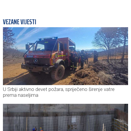
VEZANE VIJESTI
U Srbiji aktivno devet požara, spriječeno širenje vatre
prema naseljima