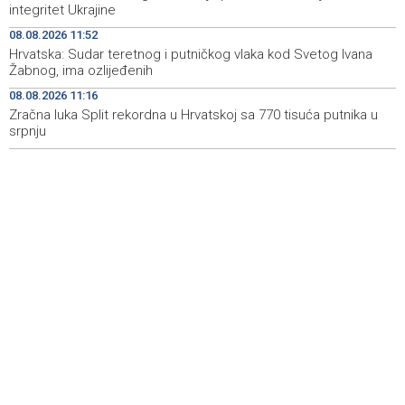
integritet Ukrajine
sudske medicine utvrđuju porijeklo
08.08.2026 11:52
'Pekijada' u Varešu okupila 37 ekipa iz četiri države
17:15
Hrvatska: Sudar teretnog i putničkog vlaka kod Svetog Ivana
regiona
Žabnog, ima ozlijeđenih
08.08.2026 11:16
U rijeci Krivaji kod Zavidovića utopio se muškarac
16:55
Zračna luka Split rekordna u Hrvatskoj sa 770 tisuća putnika u
srpnju