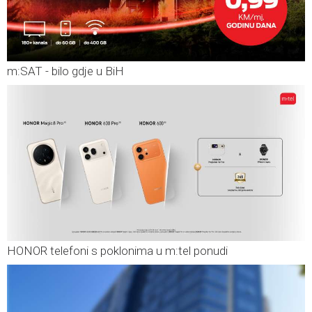
m:SAT - bilo gdje u BiH
HONOR telefoni s poklonima u m:tel ponudi