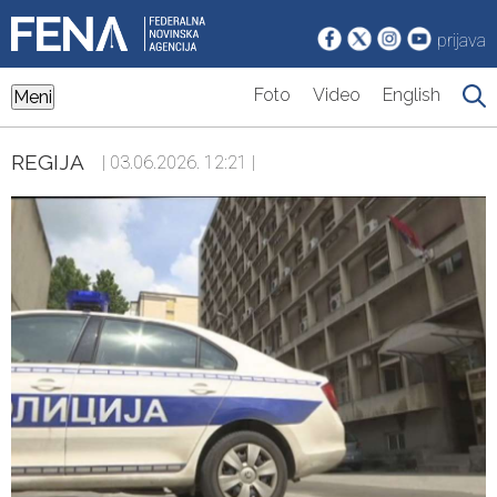
prijava
Foto
Video
English
Meni
REGIJA
| 03.06.2026. 12:21 |