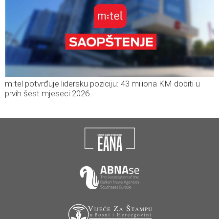
m:tel potvrđuje lidersku poziciju: 43 miliona KM dobiti u
prvih šest mjeseci 2026.