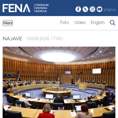
prijava
Foto
Video
English
Meni
NAJAVE
| 03.06.2026. 17:00 |