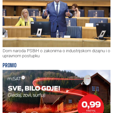
Dom naroda PSBiH o zakonima o industrijskom dizajnu i o
upravnom postupku
PROMO