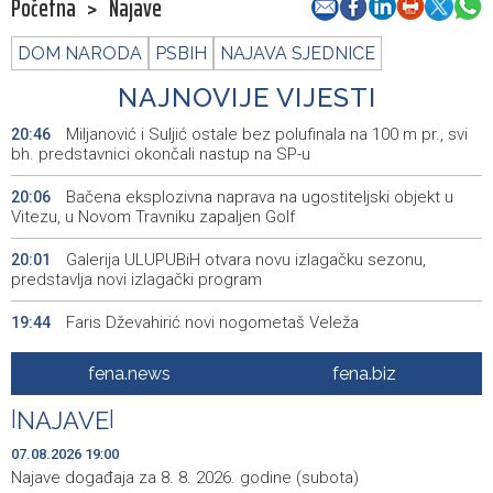
Početna
>
Najave
DOM NARODA
PSBIH
NAJAVA SJEDNICE
NAJNOVIJE VIJESTI
Miljanović i Suljić ostale bez polufinala na 100 m pr., svi
20:46
bh. predstavnici okončali nastup na SP-u
Bačena eksplozivna naprava na ugostiteljski objekt u
20:06
Vitezu, u Novom Travniku zapaljen Golf
Galerija ULUPUBiH otvara novu izlagačku sezonu,
20:01
predstavlja novi izlagački program
Faris Dževahirić novi nogometaš Veleža
19:44
Announcement of events for Saturday, 8 August 2026
19:21
fena.news
fena.biz
Rudari Milanovića ubijedili da ode kući, Memčić se već
19:10
|
NAJAVE
|
ponovo vratio u jamu 'Raspotočje'
07.08.2026 19:00
Sarajevo Film Festival presents Kinoscope and
19:03
Najave događaja za 8. 8. 2026. godine (subota)
Kinoscope Surreal programs