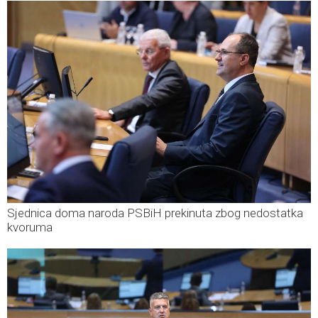
Sjednica doma naroda PSBiH prekinuta zbog nedostatka
kvoruma