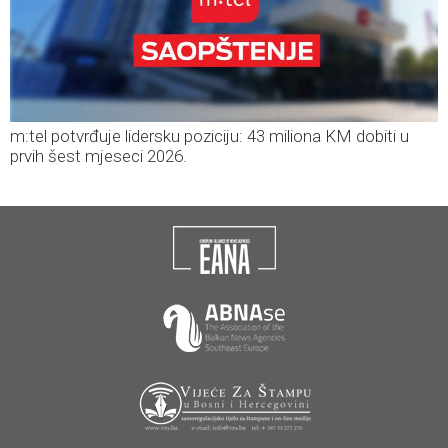
m:tel potvrđuje lidersku poziciju: 43 miliona KM dobiti u
prvih šest mjeseci 2026.