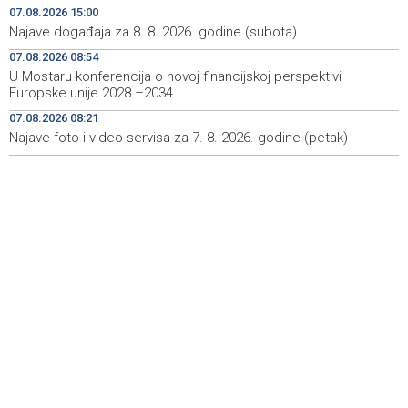
07.08.2026 15:00
Najave događaja za 8. 8. 2026. godine (subota)
Najave događaja za 8. 8. 2026. godine (subota)
19:00
07.08.2026 08:54
Fire breaks out across more than 40 hectares in Grude,
18:58
U Mostaru konferencija o novoj financijskoj perspektivi
firefighters and Air Tractors on the ground
Europske unije 2028.–2034.
07.08.2026 08:21
Zelenski doputovao u Beograd, sutra sastanak s
18:55
Vučićem
Najave foto i video servisa za 7. 8. 2026. godine (petak)