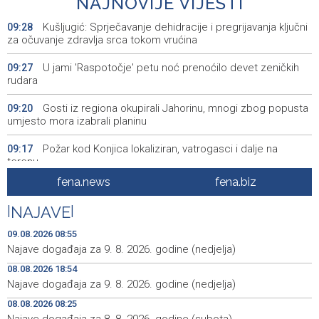
NAJNOVIJE VIJESTI
Kušljugić: Sprječavanje dehidracije i pregrijavanja ključni
09:28
za očuvanje zdravlja srca tokom vrućina
U jami 'Raspotočje' petu noć prenoćilo devet zeničkih
09:27
rudara
Gosti iz regiona okupirali Jahorinu, mnogi zbog popusta
09:20
umjesto mora izabrali planinu
Požar kod Konjica lokaliziran, vatrogasci i dalje na
09:17
terenu
fena.news
fena.biz
U Stupama održan prvi „Gastro Livno“: Više od 20 jela
09:09
predstavilo raznolikost livanjske gastronomije
|
NAJAVE
|
Pretežno sunčano jutro u BiH, u Mostaru 29 stepeni
09:05
09.08.2026 08:55
Najave događaja za 9. 8. 2026. godine (nedjelja)
Od ranih jutarnjih sati duge kolone putničkih vozila na
09:01
08.08.2026 18:54
pojedinim graničnim prelazima
Najave događaja za 9. 8. 2026. godine (nedjelja)
Blidinje sve privlačnije ljetno odredište, turizam raste uz
09:00
08.08.2026 08:25
izazove očuvanja prirode