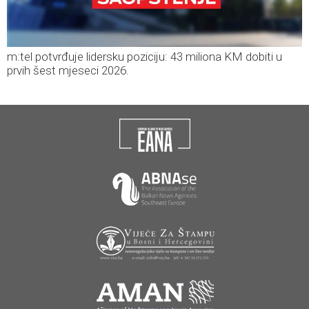
m:tel potvrđuje lidersku poziciju: 43 miliona KM dobiti u
prvih šest mjeseci 2026.