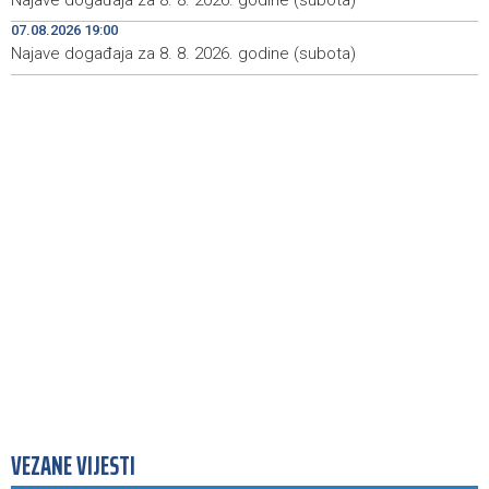
Najave događaja za 8. 8. 2026. godine (subota)
Najave događaja za 9. 8. 2026. godine (nedjelja)
08:55
07.08.2026 19:00
Najave događaja za 8. 8. 2026. godine (subota)
Nova slikovnica Anite Lovrić djecu kroz ilustracije uvodi
08:30
u radosna otajstva krunice
VEZANE VIJESTI