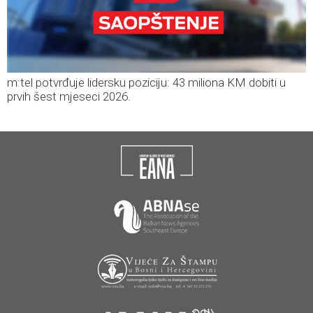
m:tel potvrđuje lidersku poziciju: 43 miliona KM dobiti u
prvih šest mjeseci 2026.