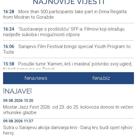
NAJNOVIJE VIJESTI
More than 500 participants take part in Drina Regatta
16:28
from Modran to Goražde
'Suočavanje s prošlošću' SFF-a: Filmovi koji istražuju
16:24
nasljeđe sukoba i mogućnosti otpora
Sarajevo Film Festival brings special Youth Program to
16:06
Tuzla
Posuški turnir 'Kamen, krš i maslina' potvrdio svoj ugled,
15:58
Kukoč ponovno na Topali
fena.news
fena.biz
Priopćenje za javnost HDZ 1990
15:40
|
NAJAVE
|
Pentagon pozvao američke odbrambene firme da
14:53
ubrzaju proizvodnju oružja usred iscrpljenih zaliha
09.08.2026 13:20
Mostar Jazz Fest 2026. od 23. do 25. kolovoza donosi tri večeri
Svečano otvoren 26. Cazin Grand Prix, staza 'Krajiška
14:39
vrhunske glazbe
zmija' ponovo okupila ljubitelje motosporta
09.08.2026 11:37
Sutra u Sarajevu akcija darivanja krvi - Daruj krv, budi opet njihov
Mostar Jazz Fest 2026. od 23. do 25. kolovoza donosi
13:20
heroj
tri večeri vrhunske glazbe