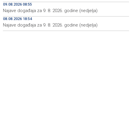
09.08.2026 08:55
Izraelske snage izvode nova rušenja u južnom Libanu
12:21
Najave događaja za 9. 8. 2026. godine (nedjelja)
08.08.2026 18:54
Mještani Kola prikupili 3.000 KM za 'Kuću nade' u
11:51
Mostaru
Najave događaja za 9. 8. 2026. godine (nedjelja)