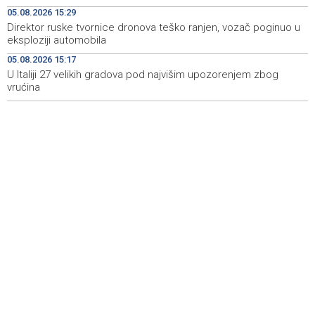
05.08.2026 15:29
Vlada Srbije: Nema opasnosti od nestašica struje i
21:01
Direktor ruske tvornice dronova teško ranjen, vozač poginuo u
vode, riječni promet ugrožen
eksploziji automobila
05.08.2026 15:17
Rukometaši 'Slobode' ulaze u novu sezonu s ciljem
20:29
povratka u Premijer ligu
U Italiji 27 velikih gradova pod najvišim upozorenjem zbog
vrućina