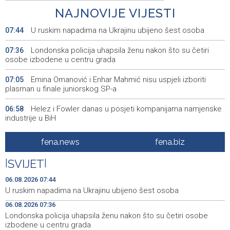
NAJNOVIJE VIJESTI
U ruskim napadima na Ukrajinu ubijeno šest osoba
07:44
Londonska policija uhapsila ženu nakon što su četiri
07:36
osobe izbodene u centru grada
Emina Omanović i Enhar Mahmić nisu uspjeli izboriti
07:05
plasman u finale juniorskog SP-a
Helez i Fowler danas u posjeti kompanijama namjenske
06:58
industrije u BiH
Helez i komandant NATO štaba u Sarajevu Fowler
06:57
fena.news
fena.biz
posjetili Bugojno
|
SVIJET
|
Izložba luksuznih i sportskih automobila - A Driving Force
06:50
danas na Vilsonovom šetalištu
06.08.2026 07:44
U ruskim napadima na Ukrajinu ubijeno šest osoba
Duge kolone vozila na izlazu iz BiH na graničnim
06:50
06.08.2026 07:36
prelazima Velika Kladuša, Gradina i Orašje
Londonska policija uhapsila ženu nakon što su četiri osobe
izbodene u centru grada
Najave događaja za 6. 8. 2026. godine (četvrtak)
06:50