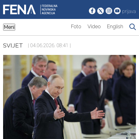
prijava
Foto
Video
English
Meni
SVIJET
| 04.06.2026. 08:41 |