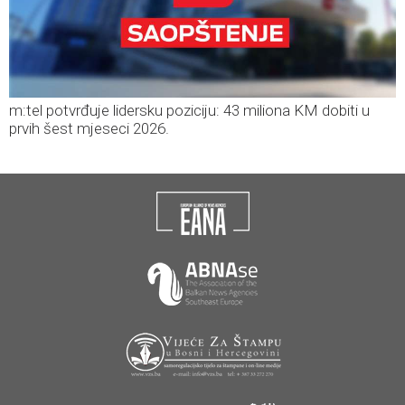
m:tel potvrđuje lidersku poziciju: 43 miliona KM dobiti u
prvih šest mjeseci 2026.