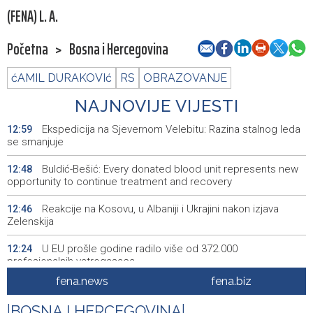
(FENA) L. A.
Početna
>
Bosna i Hercegovina
ćAMIL DURAKOVIć
RS
OBRAZOVANJE
NAJNOVIJE VIJESTI
Ekspedicija na Sjevernom Velebitu: Razina stalnog leda
12:59
se smanjuje
Buldić-Bešić: Every donated blood unit represents new
12:48
opportunity to continue treatment and recovery
Reakcije na Kosovu, u Albaniji i Ukrajini nakon izjava
12:46
Zelenskija
U EU prošle godine radilo više od 372.000
12:24
profesionalnih vatrogasaca
fena.news
fena.biz
Mladi teniseri iz 25 zemalja na turniru Open RTC
12:24
Barcelona 1899 – Sarajevo
|
BOSNA I HERCEGOVINA
|