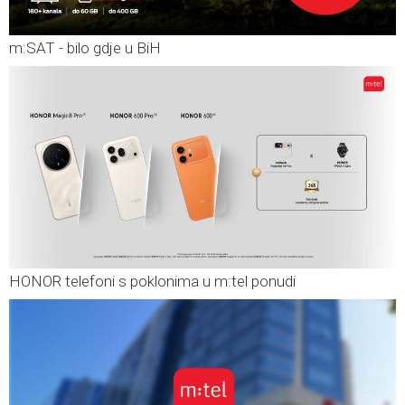
m:SAT - bilo gdje u BiH
HONOR telefoni s poklonima u m:tel ponudi