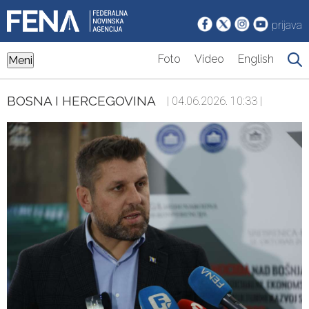
prijava
Foto
Video
English
Meni
BOSNA I HERCEGOVINA
| 04.06.2026. 10:33 |