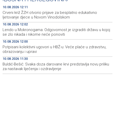
Crveni križ ŽZH otvorio prijave za besplatno edukativno
12:11
10.08.2026 12:11
ljetovanje djece u Novom Vinodolskom
Crveni križ ŽZH otvorio prijave za besplatno edukativno
ljetovanje djece u Novom Vinodolskom
Ispred Narodnog pozorišta postavljen crveni tepih uoči
12:10
10.08.2026 12:02
skorog otvaranja Sarajevo Film Festivala
Lendo u Mokronogama: Odgovornost je izgraditi državu u kojoj
se zlo nikada i nikome neće ponoviti
Lendo u Mokronogama: Odgovornost je izgraditi državu
12:02
u kojoj se zlo nikada i nikome neće ponoviti
10.08.2026 12:00
Potpisani kolektivni ugovori u HBŽ-u: Veće plaće u zdravstvu,
Potpisani kolektivni ugovori u HBŽ-u: Veće plaće u
12:00
obrazovanju i upravi
zdravstvu, obrazovanju i upravi
10.08.2026 11:30
Buldić-Bešić: Svaka doza darovane krvi predstavlja novu priliku
Puhovski: European Confederation an unrealistic idea,
11:42
EU has no clear plan for Western Balkans
za nastavak liječenja i ozdravljenje