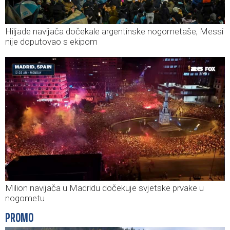
Hiljade navijača dočekale argentinske nogometaše, Messi
nije doputovao s ekipom
Milion navijača u Madridu dočekuje svjetske prvake u
nogometu
PROMO