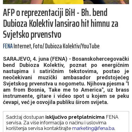
AFP o reprezentaciji BiH - Bh. bend
Dubioza Kolektiv lansirao hit himnu za
Svjetsko prvenstvo
FENA
Internet, Foto/ Dubioza Kolektiv/YouTube
SARAJEVO, 4. juna (FENA) - Bosanskohercegovački
bend Dubioza Kolektiv, poznat po energičnim
nastupima i satiričnim tekstovima, postao je
neočekivani muzički ambasador predstojećeg
Svjetskog prvenstva u nogometu. Njihova pjesma "I
am from Bosnia, Take me to America", uz brass
instrumente, gitare i video spot u kojem se peku
ćevapi, već je osvojila publiku širom svijeta.
Sadržaj dostupan
isključivo pretplatnicima
FENA
servisa. Za više informacija o načinu i uslovima
korištenja servisa kontaktirajte
marketing@fena.ba
.