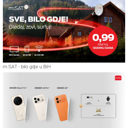
m:SAT - bilo gdje u BiH