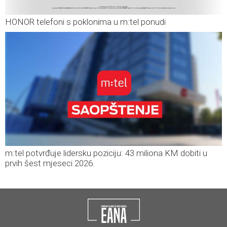
HONOR telefoni s poklonima u m:tel ponudi
m:tel potvrđuje lidersku poziciju: 43 miliona KM dobiti u
prvih šest mjeseci 2026.