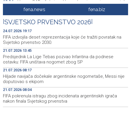
Vance: SAD očekuje od Irana da osigura siguran protok
18:34
nafte kroz Hormuški moreuz
fena.news
fena.biz
Iranski šef sigurnosti: Hormuški moreuz će ostati
18:21
|
SVJETSKO PRVENSTVO 2026
|
zatvoren dok SAD ne ispuni zahtjeve Teherana
24.07.2026 19:17
Iran 'vrlo blizu' dogovora s Omanom o novoj Hormuškoj
18:09
FIFA izdvojila deset reprezentacija koje će tražiti povratak na
brodskoj ruti
Svjetsko prvenstvo 2030.
21.07.2026 13:45
Koncertom Marije Šerifović večeras se zatvara
18:05
Predsjednik La Lige Tebas pozvao Infantina da podnese
manifestacija 'Dani dijaspore Travnik 2026'
ostavku: FIFA uništava nogomet zbog SP
Kod mosta Brčko - Gunja pronađene kosti, vještaci
17:26
21.07.2026 08:17
sudske medicine utvrđuju porijeklo
Hiljade navijača dočekale argentinske nogometaše, Messi nije
doputovao s ekipom
'Pekijada' u Varešu okupila 37 ekipa iz četiri države
17:15
21.07.2026 08:04
regiona
FIFA pokrenula istragu zbog incidenata argentinskih igrača
nakon finala Svjetskog prvenstva