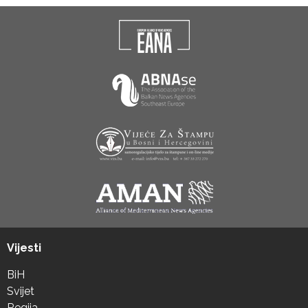
Vijesti
BiH
Svijet
Regija