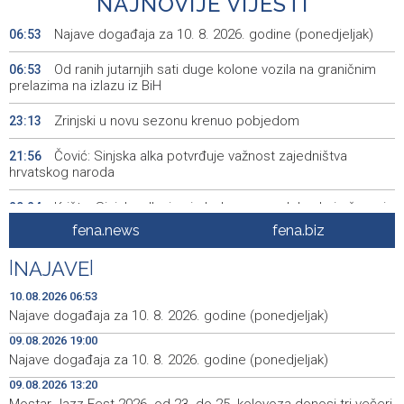
NAJNOVIJE VIJESTI
Najave događaja za 10. 8. 2026. godine (ponedjeljak)
06:53
Od ranih jutarnjih sati duge kolone vozila na graničnim
06:53
prelazima na izlazu iz BiH
Zrinjski u novu sezonu krenuo pobjedom
23:13
Čović: Sinjska alka potvrđuje važnost zajedništva
21:56
hrvatskog naroda
Krišto: Sinjska alka je simbol ponosa, slobode i očuvanja
20:24
tradicije
fena.news
fena.biz
Announcement of events for Monday, 10 August 2026
20:00
|
NAJAVE
|
BiH among notable participants at CIGRE Paris meeting,
19:50
10.08.2026 06:53
with AI and energy transition in focus
Najave događaja za 10. 8. 2026. godine (ponedjeljak)
09.08.2026 19:00
Bentbaša Cliff Diving 2026 held in Sarajevo
19:35
Najave događaja za 10. 8. 2026. godine (ponedjeljak)
FBiH lacks consolidated data on withdrawn and
19:20
09.08.2026 13:20
destroyed meat, 40 violations found