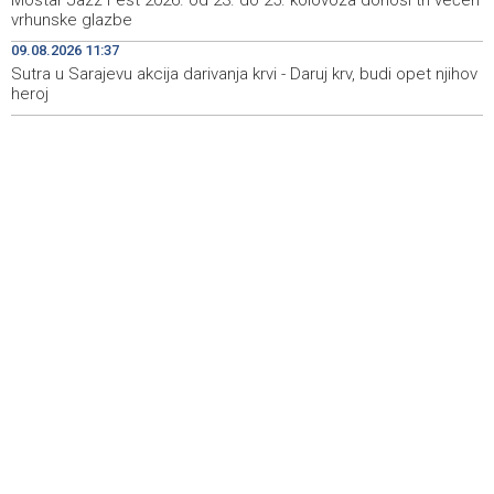
Mostar Jazz Fest 2026. od 23. do 25. kolovoza donosi tri večeri
vrhunske glazbe
Najave događaja za 10. 8. 2026. godine (ponedjeljak)
19:00
09.08.2026 11:37
Sutra u Sarajevu akcija darivanja krvi - Daruj krv, budi opet njihov
heroj