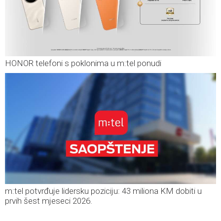
HONOR telefoni s poklonima u m:tel ponudi
m:tel potvrđuje lidersku poziciju: 43 miliona KM dobiti u
prvih šest mjeseci 2026.